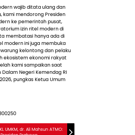
odern wajib ditata ulang dan
tu, kami mendorong Presiden
dern ke pemerintah pusat,
torium izin ritel modern di
ta membatasi hanya ada di
el modern ini juga membuka
 warung kelontong dan pelaku
h ekosistem ekonomi rakyat
a telah kami sampaikan saat
n Dalam Negeri Kemendag RI
6/2026, pungkas Ketua Umum
KL UMKM, dr. Ali Mahsun ATMO:
 Presiden Prabowo