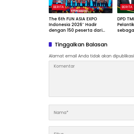
BERITA
BERITA
The 6th FUN ASIA EXPO
DPD TM
Indonesia 2026″ Hadir
Pelanti
dengan 150 peserta dari
sebagai
mancanegara Perkuat
Optimis
Industri Taman Rekreasi dan
Ketaha
Tinggalkan Balasan
Ekosistem Pariwisata di
Nasion
Tanah Air
Alamat email Anda tidak akan dipublikasi