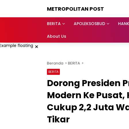
Langsung
METROPOLITAN POST
ke
konten
BERITA
APOLEKSOSBUD
HAN
About Us
×
Beranda
BERITA
BERITA
Dorong Presiden Pr
Modern Ke Pusat,
Cukup 2,2 Juta W
Tikar