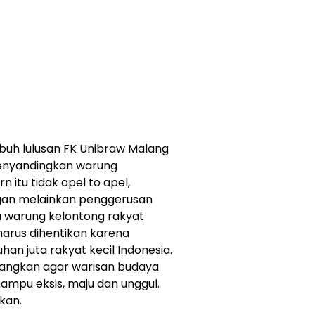
tubuh lulusan FK Unibraw Malang
menyandingkan warung
 itu tidak apel to apel,
ngan melainkan penggerusan
ta warung kelontong rakyat
 harus dihentikan karena
n juta rakyat kecil Indonesia.
kembangkan agar warisan budaya
mampu eksis, maju dan unggul.
kan.