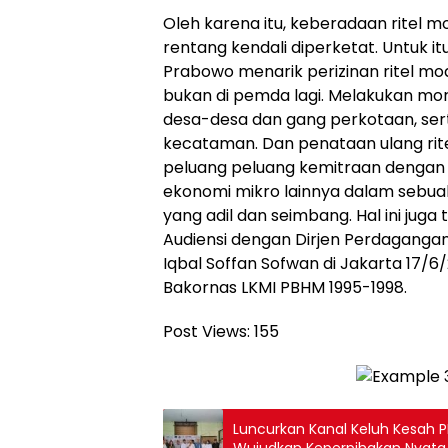
Oleh karena itu, keberadaan ritel m
rentang kendali diperketat. Untuk i
Prabowo menarik perizinan ritel mo
bukan di pemda lagi. Melakukan mora
desa-desa dan gang perkotaan, ser
kecataman. Dan penataan ulang rit
peluang peluang kemitraan dengan
ekonomi mikro lainnya dalam sebua
yang adil dan seimbang. Hal ini jug
Audiensi dengan Dirjen Perdaganga
Iqbal Soffan Sofwan di Jakarta 17/
Bakornas LKMI PBHM 1995-1998.
Post Views:
155
Luncurkan Kanal Keluh Kesah P
Wujudkan Keperpihakan Nyata