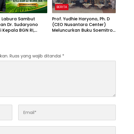
BERITA
I Labura Sambut
Prof. Yudhie Haryono, Ph. D
kan Dr. Sudaryono
(CEO Nusantara Center)
 Kepala BGN RI,
Meluncurkan Buku Soemitro
tis Perkuat
Djojohadikusumo Anti
nan Pangan dan Gizi
Penjajahan yang
al
dirangkaikan dengan
Simposium Nasional
kan.
Ruas yang wajib ditandai
*
bertema “Urgensi Undang-
Undang Perekonomian
Nasional dan Kesejahteraan
Sosial dalam Menata
Bangsa Menuju Indonesia
Emas 2045”