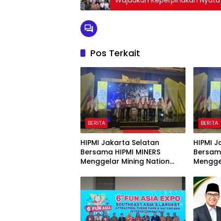
Pos Terkait
BERITA
BERITA
HIPMI Jakarta Selatan
HIPMI J
Bersama HIPMI MINERS
Bersam
Menggelar Mining Nation
Menggel
Revolution 2026 Di Pondok
Revolut
Indah Golf Jakarta
Indah G