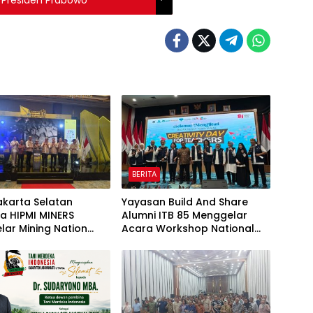
BERITA
akarta Selatan
Yayasan Build And Share
a HIPMI MINERS
Alumni ITB 85 Menggelar
ar Mining Nation
Acara Workshop National
ion 2026 Di Pondok
Creativity Day for Teacher
olf Jakarta
2026 & Dibuka Resmi
Pramono Anung (Gubernur
DKI Jakarta)