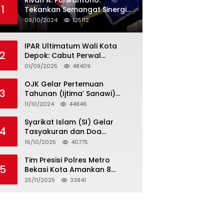
Rivan A. Purwantono:
1
Tekankan Semangat Sinergi
dan Kolaborasi dalam
09/10/2024
125112
Rakernas Serikat Pekerja Jasa
Raharja
IPAR Ultimatum Wali Kota
2
Depok: Cabut Perwal
Tunjangan DPRD Rp40 Juta
01/09/2025
48409
dalam 5 Hari atau Hadapi
Aksi Rakyat
OJK Gelar Pertemuan
3
Tahunan (Ijtima’ Sanawi)
Dewan Pengawas Syariah
11/10/2024
44846
2024
Syarikat Islam (SI) Gelar
4
Tasyakuran dan Doa
Bersama Organisasi
16/10/2025
40775
Serumpun Syarikat Islam Doa
Tim Presisi Polres Metro
5
Bekasi Kota Amankan 8
Remaja Diduga Hendak
25/11/2025
33841
Tawuran