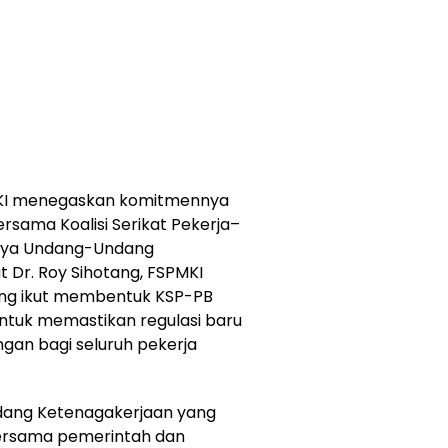
KI menegaskan komitmennya
ersama Koalisi Serikat Pekerja–
rnya Undang-Undang
 Dr. Roy Sihotang, FSPMKI
ang ikut membentuk KSP-PB
ntuk memastikan regulasi baru
an bagi seluruh pekerja
ang Ketenagakerjaan yang
bersama pemerintah dan