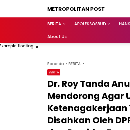
Langsung
METROPOLITAN POST
ke
konten
BERITA
APOLEKSOSBUD
HAN
About Us
×
Beranda
BERITA
BERITA
Dr. Roy Tanda Anu
Mendorong Agar
Ketenagakerjaan 
Disahkan Oleh DP