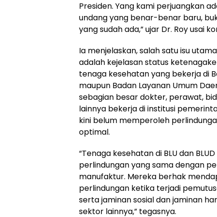
Presiden. Yang kami perjuangkan 
undang yang benar-benar baru, bukan
yang sudah ada,” ujar Dr. Roy usai ko
Ia menjelaskan, salah satu isu utam
adalah kejelasan status ketenagake
tenaga kesehatan yang bekerja di
maupun Badan Layanan Umum Daera
sebagian besar dokter, perawat, bi
lainnya bekerja di institusi pemerin
kini belum memperoleh perlindung
optimal.
“Tenaga kesehatan di BLU dan BLU
perlindungan yang sama dengan pek
manufaktur. Mereka berhak mendapa
perlindungan ketika terjadi pemutu
serta jaminan sosial dan jaminan ha
sektor lainnya,” tegasnya.