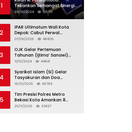
Rivan A. Purwantono:
1
Tekankan Semangat Sinergi
dan Kolaborasi dalam
09/10/2024
125110
Rakernas Serikat Pekerja Jasa
Raharja
IPAR Ultimatum Wali Kota
2
Depok: Cabut Perwal
Tunjangan DPRD Rp40 Juta
01/09/2025
48406
dalam 5 Hari atau Hadapi
Aksi Rakyat
OJK Gelar Pertemuan
3
Tahunan (Ijtima’ Sanawi)
Dewan Pengawas Syariah
11/10/2024
44841
2024
Syarikat Islam (SI) Gelar
4
Tasyakuran dan Doa
Bersama Organisasi
16/10/2025
40769
Serumpun Syarikat Islam Doa
Tim Presisi Polres Metro
5
Bekasi Kota Amankan 8
Remaja Diduga Hendak
25/11/2025
33837
Tawuran