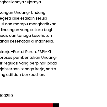
nghasilannya,” ujarnya.
cangan Undang-Undang
gera diselesaikan sesuai
usi dan mampu menghadirkan
rlindungan yang setara bagi
medis dan tenaga kesehatan
nan kesehatan di Indonesia.
Pekerja–Partai Buruh, FSPMKI
 proses pembentukan Undang-
r regulasi yang berpihak pada
jahteraan tenaga kerja, serta
ng adil dan berkeadilan.