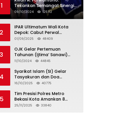
Rivan A. Purwantono:
1
Tekankan Semangat Sinergi
dan Kolaborasi dalam
09/10/2024
125112
Rakernas Serikat Pekerja Jasa
Raharja
IPAR Ultimatum Wali Kota
2
Depok: Cabut Perwal
Tunjangan DPRD Rp40 Juta
01/09/2025
48409
dalam 5 Hari atau Hadapi
Aksi Rakyat
OJK Gelar Pertemuan
3
Tahunan (Ijtima’ Sanawi)
Dewan Pengawas Syariah
11/10/2024
44845
2024
Syarikat Islam (SI) Gelar
4
Tasyakuran dan Doa
Bersama Organisasi
16/10/2025
40775
Serumpun Syarikat Islam Doa
Tim Presisi Polres Metro
5
Bekasi Kota Amankan 8
Remaja Diduga Hendak
25/11/2025
33840
Tawuran