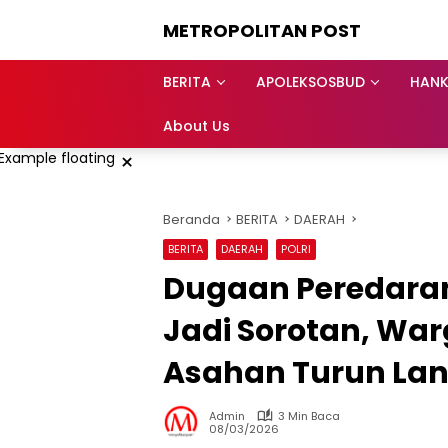
Langsung
METROPOLITAN POST
ke
konten
BERITA
APOLEKSOSBUD
HAN
About Us
×
Beranda
BERITA
DAERAH
BERITA
DAERAH
POLRI
Dugaan Peredaran
Jadi Sorotan, War
Asahan Turun La
Admin
3 Min Baca
08/03/2026