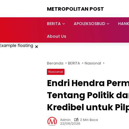
Langsung
METROPOLITAN POST
ke
konten
BERITA
APOLEKSOSBUD
HAN
About Us
×
Beranda
BERITA
Nasional
Nasional
Endri Hendra Perma
Tentang Politik d
Kredibel untuk Pil
Admin
2 Min Baca
22/06/2026