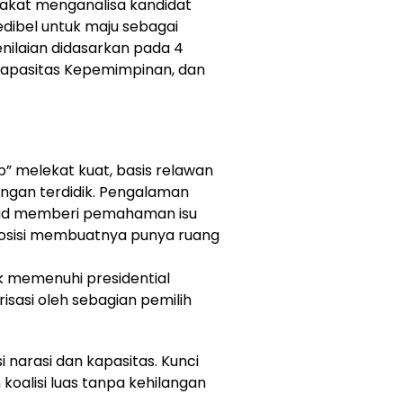
akat menganalisa kandidat
redibel untuk maju sebagai
enilaian didasarkan pada 4
 Kapasitas Kepemimpinan, dan
” melekat kuat, basis relawan
langan terdidik. Pengalaman
bud memberi pemahaman isu
oposisi membuatnya punya ruang
k memenuhi presidential
risasi oleh sebagian pemilih
isi narasi dan kapasitas. Kunci
lisi luas tanpa kehilangan