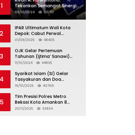
Rivan A. Purwantono:
1
Tekankan Semangat Sinergi
dan Kolaborasi dalam
09/10/2024
125110
Rakernas Serikat Pekerja Jasa
Raharja
IPAR Ultimatum Wali Kota
2
Depok: Cabut Perwal
Tunjangan DPRD Rp40 Juta
01/09/2025
48405
dalam 5 Hari atau Hadapi
Aksi Rakyat
OJK Gelar Pertemuan
3
Tahunan (Ijtima’ Sanawi)
Dewan Pengawas Syariah
11/10/2024
44835
2024
Syarikat Islam (SI) Gelar
4
Tasyakuran dan Doa
Bersama Organisasi
16/10/2025
40766
Serumpun Syarikat Islam Doa
Tim Presisi Polres Metro
5
Bekasi Kota Amankan 8
Remaja Diduga Hendak
25/11/2025
33834
Tawuran