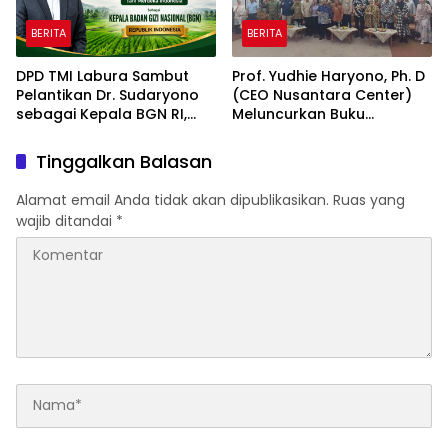
BERITA
BERITA
DPD TMI Labura Sambut
Prof. Yudhie Haryono, Ph. D
Pelantikan Dr. Sudaryono
(CEO Nusantara Center)
sebagai Kepala BGN RI,
Meluncurkan Buku
Optimistis Perkuat
Soemitro Djojohadikusumo
Ketahanan Pangan dan
Anti Penjajahan yang
Tinggalkan Balasan
Gizi Nasional
dirangkaikan dengan
Simposium Nasional
Alamat email Anda tidak akan dipublikasikan.
Ruas yang
bertema “Urgensi Undang-
wajib ditandai
*
Undang Perekonomian
Nasional dan
Kesejahteraan Sosial
dalam Menata Bangsa
Menuju Indonesia Emas
2045”