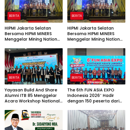
BERITA
BERITA
HIPMI Jakarta Selatan
HIPMI Jakarta Selatan
Bersama HIPMI MINERS
Bersama HIPMI MINERS
Menggelar Mining Nation
Menggelar Mining Nation
Revolution 2026 Di Pondok
Revolution 2026 Di Pondok
Indah Golf Jakarta
Indah Golf Jakarta
BERITA
BERITA
Yayasan Build And Share
The 6th FUN ASIA EXPO
Alumni ITB 85 Menggelar
Indonesia 2026″ Hadir
Acara Workshop National
dengan 150 peserta dari
Creativity Day for Teacher
mancanegara Perkuat
2026 & Dibuka Resmi
Industri Taman Rekreasi
Pramono Anung (Gubernur
dan Ekosistem Pariwisata
DKI Jakarta)
di Tanah Air