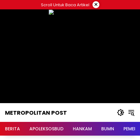
Langsung
×
Scroll Untuk Baca Artikel
ke
konten
METROPOLITAN POST
BERITA
APOLEKSOSBUD
HANKAM
BUMN
PEMERI