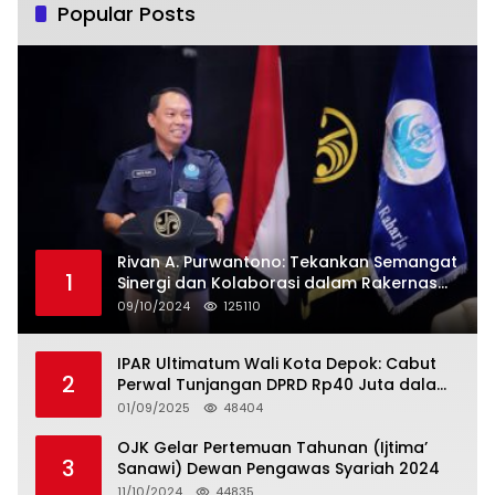
Popular Posts
Rivan A. Purwantono: Tekankan Semangat
1
Sinergi dan Kolaborasi dalam Rakernas
Serikat Pekerja Jasa Raharja
09/10/2024
125110
IPAR Ultimatum Wali Kota Depok: Cabut
2
Perwal Tunjangan DPRD Rp40 Juta dalam
5 Hari atau Hadapi Aksi Rakyat
01/09/2025
48404
OJK Gelar Pertemuan Tahunan (Ijtima’
3
Sanawi) Dewan Pengawas Syariah 2024
11/10/2024
44835