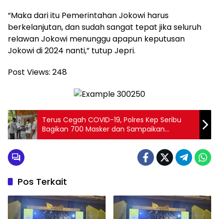
“Maka dari itu Pemerintahan Jokowi harus
berkelanjutan, dan sudah sangat tepat jika seluruh
relawan Jokowi menunggu apapun keputusan
Jokowi di 2024 nanti,” tutup Jepri.
Post Views:
248
Terus Cegah COVID-19, Polres Kep Seribu
Bagikan 700 Masker dan Sampaikan
Imbauan ProKes ke Warga
Pos Terkait