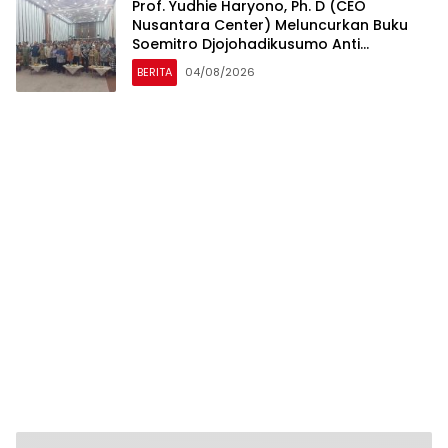
Prof. Yudhie Haryono, Ph. D (CEO
Nusantara Center) Meluncurkan Buku
Soemitro Djojohadikusumo Anti
Penjajahan yang dirangkaikan dengan
BERITA
04/08/2026
Simposium Nasional bertema “Urgensi
Undang-Undang Perekonomian
Nasional dan Kesejahteraan Sosial
dalam Menata Bangsa Menuju Indonesia
Emas 2045”