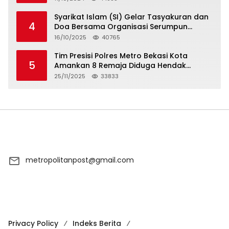
Syarikat Islam (SI) Gelar Tasyakuran dan
4
Doa Bersama Organisasi Serumpun
Syarikat Islam Doa
16/10/2025
40765
Tim Presisi Polres Metro Bekasi Kota
5
Amankan 8 Remaja Diduga Hendak
Tawuran
25/11/2025
33833
metropolitanpost@gmail.com
Privacy Policy
Indeks Berita