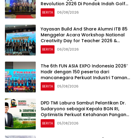
Revolution 2026 Di Pondok Indah Golf
Jakarta
BERITA
06/08/2026
Yayasan Build And Share Alumni ITB 85
Menggelar Acara Workshop National
Creativity Day for Teacher 2026 &
Dibuka Resmi Pramono Anung (Gubernur
BERITA
06/08/2026
DKI Jakarta)
The 6th FUN ASIA EXPO Indonesia 2026″
Hadir dengan 150 peserta dari
mancanegara Perkuat Industri Taman
Rekreasi dan Ekosistem Pariwisata di
BERITA
05/08/2026
Tanah Air
DPD TMI Labura Sambut Pelantikan Dr.
Sudaryono sebagai Kepala BGN RI,
Optimistis Perkuat Ketahanan Pangan
dan Gizi Nasional
BERITA
05/08/2026