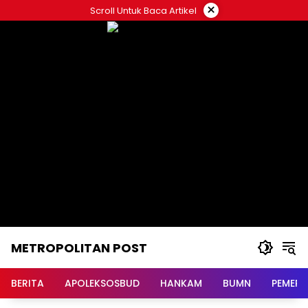
Langsung
×
Scroll Untuk Baca Artikel
ke
konten
METROPOLITAN POST
BERITA
APOLEKSOSBUD
HANKAM
BUMN
PEMERI