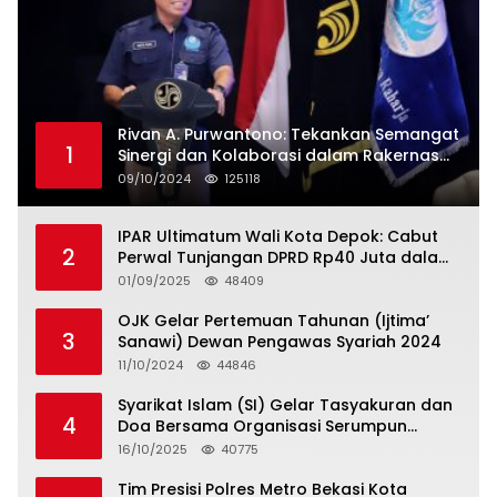
Rivan A. Purwantono: Tekankan Semangat
1
Sinergi dan Kolaborasi dalam Rakernas
Serikat Pekerja Jasa Raharja
09/10/2024
125118
IPAR Ultimatum Wali Kota Depok: Cabut
2
Perwal Tunjangan DPRD Rp40 Juta dalam
5 Hari atau Hadapi Aksi Rakyat
01/09/2025
48409
OJK Gelar Pertemuan Tahunan (Ijtima’
3
Sanawi) Dewan Pengawas Syariah 2024
11/10/2024
44846
Syarikat Islam (SI) Gelar Tasyakuran dan
4
Doa Bersama Organisasi Serumpun
Syarikat Islam Doa
16/10/2025
40775
Tim Presisi Polres Metro Bekasi Kota