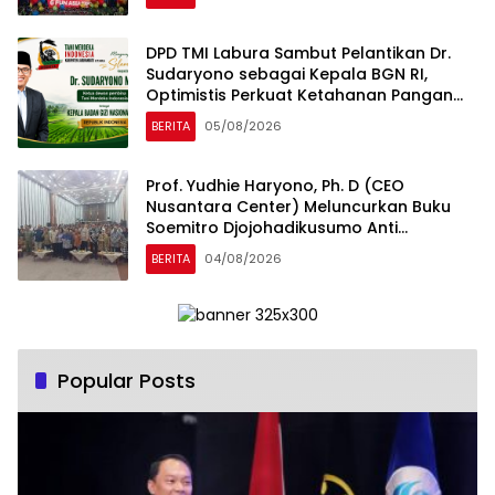
Tanah Air
DPD TMI Labura Sambut Pelantikan Dr.
Sudaryono sebagai Kepala BGN RI,
Optimistis Perkuat Ketahanan Pangan
dan Gizi Nasional
BERITA
05/08/2026
Prof. Yudhie Haryono, Ph. D (CEO
Nusantara Center) Meluncurkan Buku
Soemitro Djojohadikusumo Anti
Penjajahan yang dirangkaikan dengan
BERITA
04/08/2026
Simposium Nasional bertema “Urgensi
Undang-Undang Perekonomian
Nasional dan Kesejahteraan Sosial
dalam Menata Bangsa Menuju Indonesia
Emas 2045”
Popular Posts