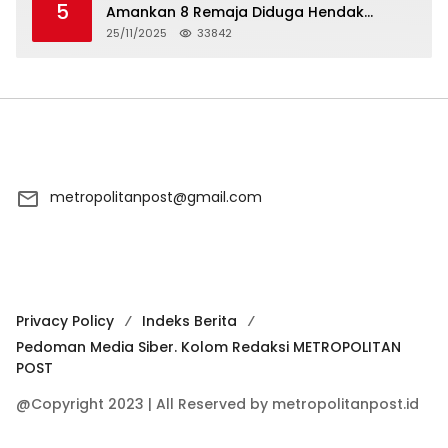
5
Amankan 8 Remaja Diduga Hendak
Tawuran
25/11/2025
33842
metropolitanpost@gmail.com
Privacy Policy
Indeks Berita
Pedoman Media Siber. Kolom Redaksi METROPOLITAN
POST
@Copyright 2023 | All Reserved by metropolitanpost.id