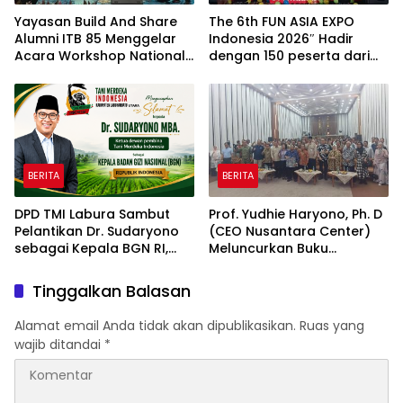
Yayasan Build And Share
The 6th FUN ASIA EXPO
Alumni ITB 85 Menggelar
Indonesia 2026″ Hadir
Acara Workshop National
dengan 150 peserta dari
Creativity Day for Teacher
mancanegara Perkuat
2026 & Dibuka Resmi
Industri Taman Rekreasi
Pramono Anung (Gubernur
dan Ekosistem Pariwisata
DKI Jakarta)
di Tanah Air
BERITA
BERITA
DPD TMI Labura Sambut
Prof. Yudhie Haryono, Ph. D
Pelantikan Dr. Sudaryono
(CEO Nusantara Center)
sebagai Kepala BGN RI,
Meluncurkan Buku
Optimistis Perkuat
Soemitro Djojohadikusumo
Ketahanan Pangan dan
Anti Penjajahan yang
Tinggalkan Balasan
Gizi Nasional
dirangkaikan dengan
Simposium Nasional
Alamat email Anda tidak akan dipublikasikan.
Ruas yang
bertema “Urgensi Undang-
wajib ditandai
*
Undang Perekonomian
Nasional dan
Kesejahteraan Sosial
dalam Menata Bangsa