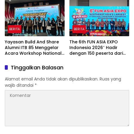
Indah Golf Jakarta
Indah Golf Jakarta
BERITA
BERITA
Yayasan Build And Share
The 6th FUN ASIA EXPO
Alumni ITB 85 Menggelar
Indonesia 2026″ Hadir
Acara Workshop National
dengan 150 peserta dari
Creativity Day for Teacher
mancanegara Perkuat
2026 & Dibuka Resmi
Industri Taman Rekreasi
Tinggalkan Balasan
Pramono Anung (Gubernur
dan Ekosistem Pariwisata
DKI Jakarta)
di Tanah Air
Alamat email Anda tidak akan dipublikasikan.
Ruas yang
wajib ditandai
*