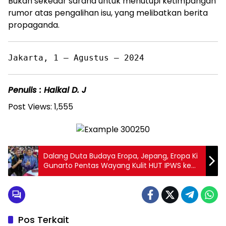
Bukan sekedar sarana untuk menutupi ketimpangan
rumor atas pengalihan isu, yang melibatkan berita
propaganda.
Jakarta, 1 – Agustus – 2024
Penulis : Haikal D. J
Post Views:
1,555
Dalang Duta Budaya Eropa, Jepang, Eropa Ki
Gunarto Pentas Wayang Kulit HUT IPWS ke
5th
Pos Terkait