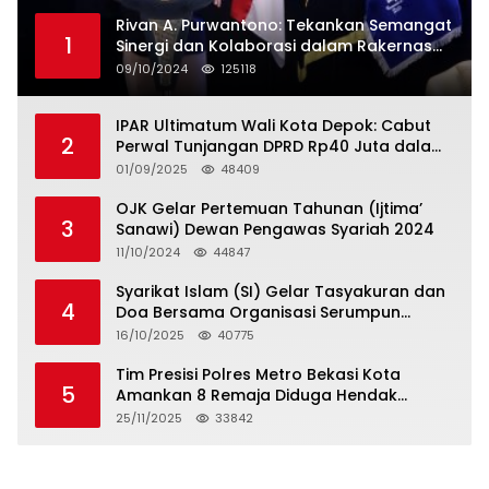
Rivan A. Purwantono: Tekankan Semangat
1
Sinergi dan Kolaborasi dalam Rakernas
Serikat Pekerja Jasa Raharja
09/10/2024
125118
IPAR Ultimatum Wali Kota Depok: Cabut
2
Perwal Tunjangan DPRD Rp40 Juta dalam
5 Hari atau Hadapi Aksi Rakyat
01/09/2025
48409
OJK Gelar Pertemuan Tahunan (Ijtima’
3
Sanawi) Dewan Pengawas Syariah 2024
11/10/2024
44847
Syarikat Islam (SI) Gelar Tasyakuran dan
4
Doa Bersama Organisasi Serumpun
Syarikat Islam Doa
16/10/2025
40775
Tim Presisi Polres Metro Bekasi Kota
5
Amankan 8 Remaja Diduga Hendak
Tawuran
25/11/2025
33842