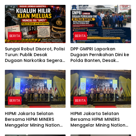
BERITA
BERITA
Sungai Robut Disorot, Polisi
DPP GMPRI Laporkan
Turun: Publik Desak
Dugaan Pernikahan Dini ke
Dugaan Narkotika Segera
Polda Banten, Desak
Diusut
Penegakan Hukum dan
Perlindungan Anak
BERITA
BERITA
HIPMI Jakarta Selatan
HIPMI Jakarta Selatan
Bersama HIPMI MINERS
Bersama HIPMI MINERS
Menggelar Mining Nation
Menggelar Mining Nation
Revolution 2026 Di Pondok
Revolution 2026 Di Pondok