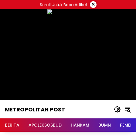
Langsung
×
Scroll Untuk Baca Artikel
ke
konten
METROPOLITAN POST
BERITA
APOLEKSOSBUD
HANKAM
BUMN
PEMERI