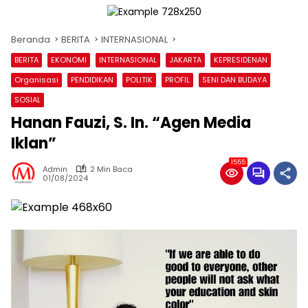
Beranda
BERITA
INTERNASIONAL
BERITA
EKONOMI
INTERNASIONAL
JAKARTA
KEPRESIDENAN
Organisasi
PENDIDIKAN
POLITIK
PROFIL
SENI DAN BUDAYA
SOSIAL
Hanan Fauzi, S. In. “Agen Media
Iklan”
1555
Admin
2 Min Baca
01/08/2024