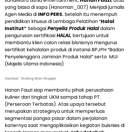
sandiwara dunia entertainment,
Hanan Fauzi
, atau
yang biasa di sapa (Hanoman_007) Menjadi jurnalis
Agen Media di
INFO PERS.
Setelah itu menempuh
pendidikan khusus di Lembaga Pelatihan “
Halal
Institut”
Sebagai
Penyelia Produk Halal
dalam
pengurusan sertifikasi
HALAL
, bertujuan untuk
membantu klien calon relasi bisnisnya mengurus
sertifikat kehalalan produk di instansi BPJPH “Badan
Penyelenggara Jaminan Produk Halal” serta MUI
(Majelis Ulama Indonesia)
Gambar : Shoting Iklan Shoppe
Hanan Fauzi siap membantu pihak perusahaan
kuliner dari tingkat UKM sampai tahap PT.
(Perseroan Terbatas). Atas upaya tersebut
merupakan strateginya untuk memperluas
segmentasi pangsa pasar dalam perjalanan
kariernya saat mengaplikasikan kegiatan buisnies di