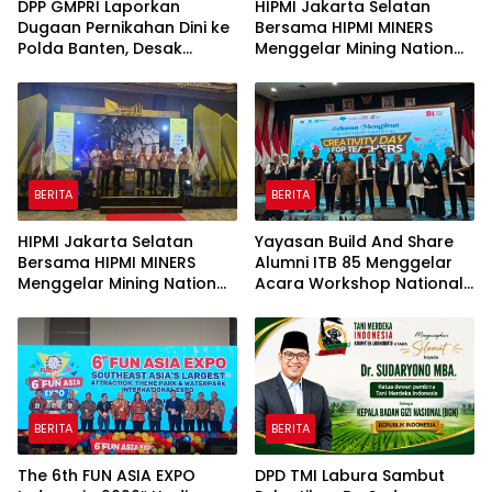
DPP GMPRI Laporkan
HIPMI Jakarta Selatan
Dugaan Pernikahan Dini ke
Bersama HIPMI MINERS
Polda Banten, Desak
Menggelar Mining Nation
Penegakan Hukum dan
Revolution 2026 Di Pondok
Perlindungan Anak
Indah Golf Jakarta
BERITA
BERITA
HIPMI Jakarta Selatan
Yayasan Build And Share
Bersama HIPMI MINERS
Alumni ITB 85 Menggelar
Menggelar Mining Nation
Acara Workshop National
Revolution 2026 Di Pondok
Creativity Day for Teacher
Indah Golf Jakarta
2026 & Dibuka Resmi
Pramono Anung (Gubernur
DKI Jakarta)
BERITA
BERITA
The 6th FUN ASIA EXPO
DPD TMI Labura Sambut