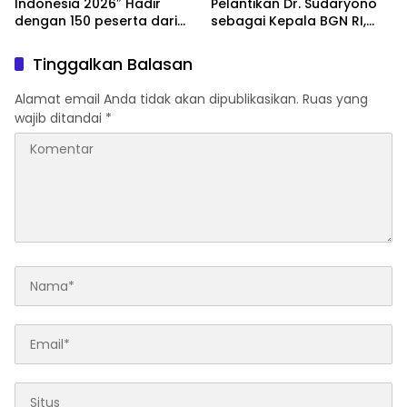
Indonesia 2026″ Hadir
Pelantikan Dr. Sudaryono
dengan 150 peserta dari
sebagai Kepala BGN RI,
mancanegara Perkuat
Optimistis Perkuat
Industri Taman Rekreasi
Ketahanan Pangan dan
Tinggalkan Balasan
dan Ekosistem Pariwisata
Gizi Nasional
di Tanah Air
Alamat email Anda tidak akan dipublikasikan.
Ruas yang
wajib ditandai
*