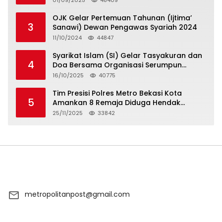
01/09/2025
48409
OJK Gelar Pertemuan Tahunan (Ijtima’
3
Sanawi) Dewan Pengawas Syariah 2024
11/10/2024
44847
Syarikat Islam (SI) Gelar Tasyakuran dan
4
Doa Bersama Organisasi Serumpun
Syarikat Islam Doa
16/10/2025
40775
Tim Presisi Polres Metro Bekasi Kota
5
Amankan 8 Remaja Diduga Hendak
Tawuran
25/11/2025
33842
metropolitanpost@gmail.com