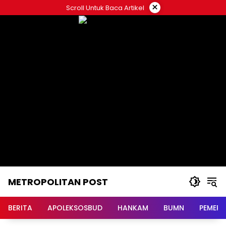
Langsung
×
Scroll Untuk Baca Artikel
ke
konten
METROPOLITAN POST
BERITA
APOLEKSOSBUD
HANKAM
BUMN
PEMERI