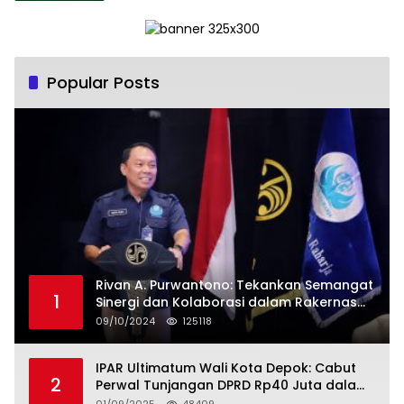
Popular Posts
Rivan A. Purwantono: Tekankan Semangat
1
Sinergi dan Kolaborasi dalam Rakernas
Serikat Pekerja Jasa Raharja
09/10/2024
125118
IPAR Ultimatum Wali Kota Depok: Cabut
2
Perwal Tunjangan DPRD Rp40 Juta dalam
5 Hari atau Hadapi Aksi Rakyat