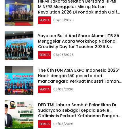
HIPMI Jakarta Selatan Bersama HIPMI
MINERS Menggelar Mining Nation
Revolution 2026 Di Pondok Indah Golf
Jakarta
BERITA
06/08/2026
Yayasan Build And Share Alumni ITB 85
Menggelar Acara Workshop National
Creativity Day for Teacher 2026 &
Dibuka Resmi Pramono Anung (Gubernur
BERITA
06/08/2026
DKI Jakarta)
The 6th FUN ASIA EXPO Indonesia 2026″
Hadir dengan 150 peserta dari
mancanegara Perkuat Industri Taman
Rekreasi dan Ekosistem Pariwisata di
BERITA
05/08/2026
Tanah Air
DPD TMI Labura Sambut Pelantikan Dr.
Sudaryono sebagai Kepala BGN RI,
Optimistis Perkuat Ketahanan Pangan
dan Gizi Nasional
BERITA
05/08/2026