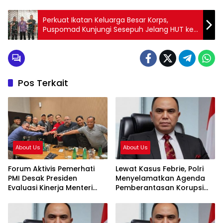
Perkuat Ikatan Keluarga Besar Korps,
Puspomad Kunjungi Sesepuh Jelang HUT ke-
80 Polisi Militer TNI AD
Pos Terkait
About Us
About Us
Forum Aktivis Pemerhati
Lewat Kasus Febrie, Polri
PMI Desak Presiden
Menyelamatkan Agenda
Evaluasi Kinerja Menteri
Pemberantasan Korupsi
KP2MI, Dinilai Hambat
Presiden Prabowo
Penempatan Prosedural