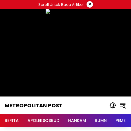
Langsung
×
Scroll Untuk Baca Artikel
ke
konten
METROPOLITAN POST
BERITA
APOLEKSOSBUD
HANKAM
BUMN
PEMERI