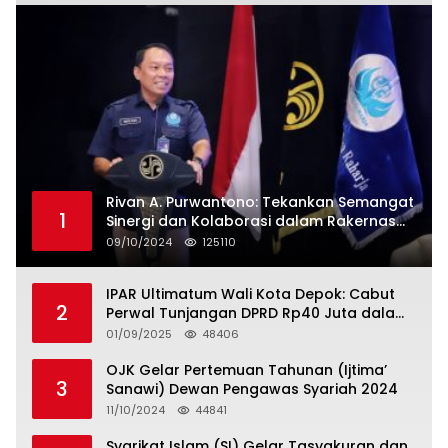
Rivan A. Purwantono: Tekankan Semangat
1
Sinergi dan Kolaborasi dalam Rakernas
Serikat Pekerja Jasa Raharja
09/10/2024
125110
IPAR Ultimatum Wali Kota Depok: Cabut
2
Perwal Tunjangan DPRD Rp40 Juta dalam
5 Hari atau Hadapi Aksi Rakyat
01/09/2025
48406
OJK Gelar Pertemuan Tahunan (Ijtima’
3
Sanawi) Dewan Pengawas Syariah 2024
11/10/2024
44841
Syarikat Islam (SI) Gelar Tasyakuran dan