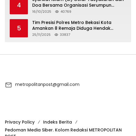
4
Doa Bersama Organisasi Serumpun
Syarikat Islam Doa
16/10/2025
40769
Tim Presisi Polres Metro Bekasi Kota
5
Amankan 8 Remaja Diduga Hendak
Tawuran
25/11/2025
33837
metropolitanpost@gmail.com
Privacy Policy
Indeks Berita
Pedoman Media Siber. Kolom Redaksi METROPOLITAN