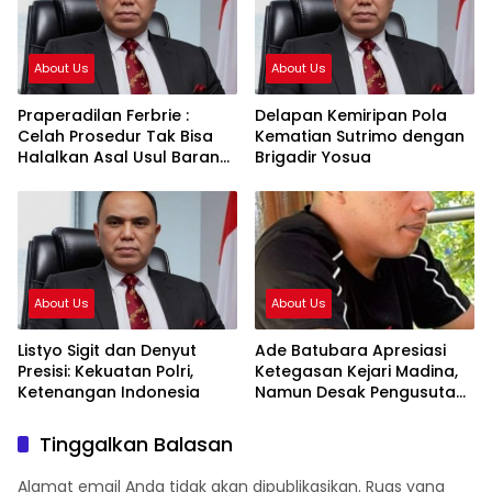
About Us
About Us
Praperadilan Ferbrie :
Delapan Kemiripan Pola
Celah Prosedur Tak Bisa
Kematian Sutrimo dengan
Halalkan Asal Usul Barang
Brigadir Yosua
Bukti
About Us
About Us
Listyo Sigit dan Denyut
Ade Batubara Apresiasi
Presisi: Kekuatan Polri,
Ketegasan Kejari Madina,
Ketenangan Indonesia
Namun Desak Pengusutan
Tuntas dan Penetapan
Status Seluruh Pihak yang
Tinggalkan Balasan
Diduga Terlibat Kasus
Smart Village
Alamat email Anda tidak akan dipublikasikan.
Ruas yang