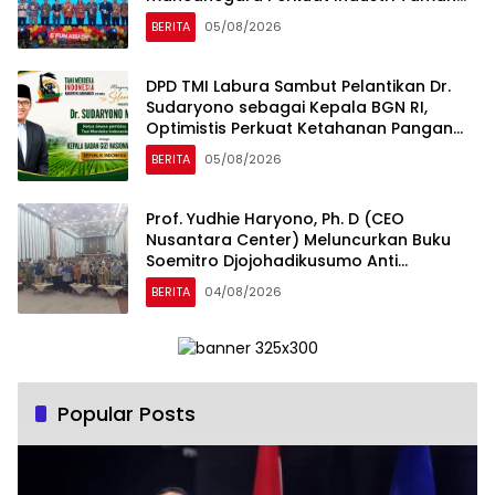
Rekreasi dan Ekosistem Pariwisata di
BERITA
05/08/2026
Tanah Air
DPD TMI Labura Sambut Pelantikan Dr.
Sudaryono sebagai Kepala BGN RI,
Optimistis Perkuat Ketahanan Pangan
dan Gizi Nasional
BERITA
05/08/2026
Prof. Yudhie Haryono, Ph. D (CEO
Nusantara Center) Meluncurkan Buku
Soemitro Djojohadikusumo Anti
Penjajahan yang dirangkaikan dengan
BERITA
04/08/2026
Simposium Nasional bertema “Urgensi
Undang-Undang Perekonomian
Nasional dan Kesejahteraan Sosial
dalam Menata Bangsa Menuju Indonesia
Emas 2045”
Popular Posts