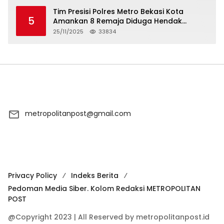
Tim Presisi Polres Metro Bekasi Kota
5
Amankan 8 Remaja Diduga Hendak
Tawuran
25/11/2025
33834
metropolitanpost@gmail.com
Privacy Policy
Indeks Berita
Pedoman Media Siber. Kolom Redaksi METROPOLITAN
POST
@Copyright 2023 | All Reserved by metropolitanpost.id