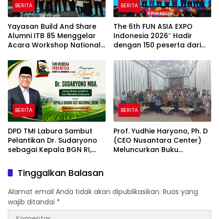
BERITA
BERITA
Yayasan Build And Share
The 6th FUN ASIA EXPO
Alumni ITB 85 Menggelar
Indonesia 2026″ Hadir
Acara Workshop National
dengan 150 peserta dari
Creativity Day for Teacher
mancanegara Perkuat
2026 & Dibuka Resmi
Industri Taman Rekreasi
Pramono Anung (Gubernur
dan Ekosistem Pariwisata
DKI Jakarta)
di Tanah Air
BERITA
BERITA
DPD TMI Labura Sambut
Prof. Yudhie Haryono, Ph. D
Pelantikan Dr. Sudaryono
(CEO Nusantara Center)
sebagai Kepala BGN RI,
Meluncurkan Buku
Optimistis Perkuat
Soemitro Djojohadikusumo
Ketahanan Pangan dan
Anti Penjajahan yang
Tinggalkan Balasan
Gizi Nasional
dirangkaikan dengan
Simposium Nasional
Alamat email Anda tidak akan dipublikasikan.
Ruas yang
bertema “Urgensi Undang-
wajib ditandai
*
Undang Perekonomian
Nasional dan