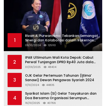
Rivan A. Purwantono: Tekankan Semangat
1
Sinergi dan Kolaborasi dalam Rakernas
Serikat Pekerja Jasa Raharja
09/10/2024
125110
IPAR Ultimatum Wali Kota Depok: Cabut
2
Perwal Tunjangan DPRD Rp40 Juta dalam
5 Hari atau Hadapi Aksi Rakyat
01/09/2025
48404
OJK Gelar Pertemuan Tahunan (Ijtima’
3
Sanawi) Dewan Pengawas Syariah 2024
11/10/2024
44835
Syarikat Islam (SI) Gelar Tasyakuran dan
4
Doa Bersama Organisasi Serumpun
Syarikat Islam Doa
16/10/2025
40766