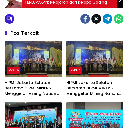
TERLUPAKAN: Pelajaran dari Kelapa Gading
tentang Pembangunan yang Berakar
Sejarah
Pos Terkait
BERITA
BERITA
HIPMI Jakarta Selatan
HIPMI Jakarta Selatan
Bersama HIPMI MINERS
Bersama HIPMI MINERS
Menggelar Mining Nation
Menggelar Mining Nation
Revolution 2026 Di Pondok
Revolution 2026 Di Pondok
Indah Golf Jakarta
Indah Golf Jakarta