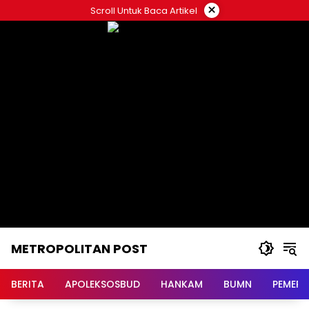
Langsung
×
Scroll Untuk Baca Artikel
ke
konten
METROPOLITAN POST
BERITA
APOLEKSOSBUD
HANKAM
BUMN
PEMERI