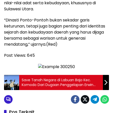
nilai-nilai adat serta kebudayaan, khususnya di
Sulawesi Utara.
“Dinasti Ponto-Pontoh bukan sekadar garis
keturunan, tetapi juga bagian penting dari identitas
sejarah dan kebudayaan daerah yang harus dijaga
bersama sebagai warisan untuk generasi
mendatang,” ujarnya.(Red)
Post Views:
645
Save Tanah Negara di Labuan Bajo Kec.
Komodo Dari Dugaan Penggelapan Erwin
Bebek dan Beatrix
Pos Terkait