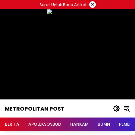
Langsung
×
Scroll Untuk Baca Artikel
ke
konten
METROPOLITAN POST
BERITA
APOLEKSOSBUD
HANKAM
BUMN
PEMERI