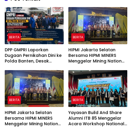
BERITA
BERITA
DPP GMPRI Laporkan
HIPMI Jakarta Selatan
Dugaan Pernikahan Dini ke
Bersama HIPMI MINERS
Polda Banten, Desak
Menggelar Mining Nation
Penegakan Hukum dan
Revolution 2026 Di Pondok
Perlindungan Anak
Indah Golf Jakarta
BERITA
BERITA
HIPMI Jakarta Selatan
Yayasan Build And Share
Bersama HIPMI MINERS
Alumni ITB 85 Menggelar
Menggelar Mining Nation
Acara Workshop National
Revolution 2026 Di Pondok
Creativity Day for Teacher