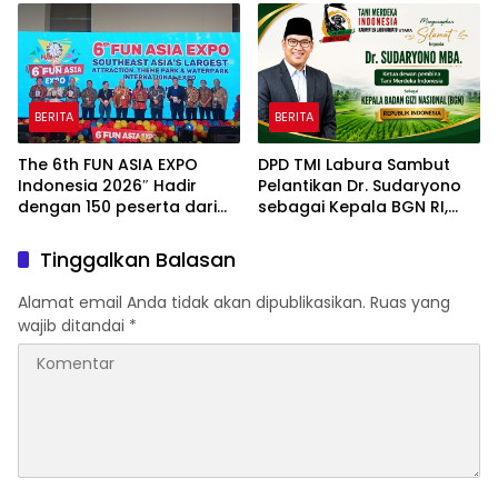
Indah Golf Jakarta
2026 & Dibuka Resmi
Pramono Anung (Gubernur
DKI Jakarta)
BERITA
BERITA
The 6th FUN ASIA EXPO
DPD TMI Labura Sambut
Indonesia 2026″ Hadir
Pelantikan Dr. Sudaryono
dengan 150 peserta dari
sebagai Kepala BGN RI,
mancanegara Perkuat
Optimistis Perkuat
Industri Taman Rekreasi
Ketahanan Pangan dan
Tinggalkan Balasan
dan Ekosistem Pariwisata
Gizi Nasional
di Tanah Air
Alamat email Anda tidak akan dipublikasikan.
Ruas yang
wajib ditandai
*