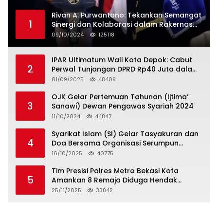
Rivan A. Purwantono: Tekankan Semangat
1
Sinergi dan Kolaborasi dalam Rakernas
Serikat Pekerja Jasa Raharja
09/10/2024
125118
IPAR Ultimatum Wali Kota Depok: Cabut
2
Perwal Tunjangan DPRD Rp40 Juta dalam
5 Hari atau Hadapi Aksi Rakyat
01/09/2025
48409
OJK Gelar Pertemuan Tahunan (Ijtima’
3
Sanawi) Dewan Pengawas Syariah 2024
11/10/2024
44847
Syarikat Islam (SI) Gelar Tasyakuran dan
4
Doa Bersama Organisasi Serumpun
Syarikat Islam Doa
16/10/2025
40775
Tim Presisi Polres Metro Bekasi Kota
5
Amankan 8 Remaja Diduga Hendak
Tawuran
25/11/2025
33842