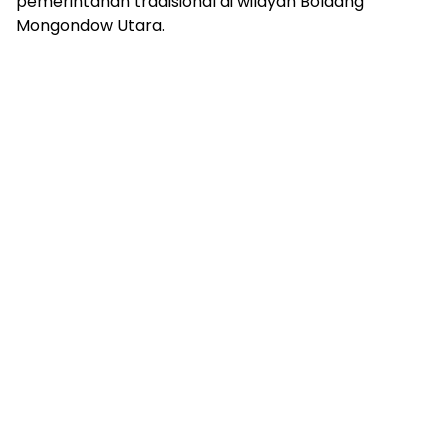
pemerintahan tradisional di wilayah Bolaang
Mongondow Utara.