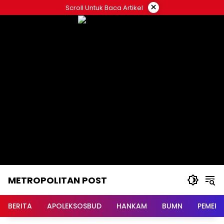
Langsung
×
Scroll Untuk Baca Artikel
ke
konten
METROPOLITAN POST
BERITA
APOLEKSOSBUD
HANKAM
BUMN
PEMERI