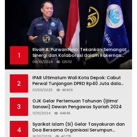
Rivan A. Purwantono: Tekankan Semangat
1
Sinergi dan Kolaborasi dalam Rakernas
Serikat Pekerja Jasa Raharja
09/10/2024
125112
IPAR Ultimatum Wali Kota Depok: Cabut
2
Perwal Tunjangan DPRD Rp40 Juta dalam
5 Hari atau Hadapi Aksi Rakyat
01/09/2025
48409
OJK Gelar Pertemuan Tahunan (Ijtima’
3
Sanawi) Dewan Pengawas Syariah 2024
11/10/2024
44846
Syarikat Islam (SI) Gelar Tasyakuran dan
4
Doa Bersama Organisasi Serumpun
Syarikat Islam Doa
16/10/2025
40775