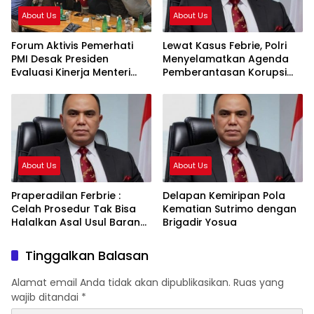
About Us
About Us
Forum Aktivis Pemerhati
Lewat Kasus Febrie, Polri
PMI Desak Presiden
Menyelamatkan Agenda
Evaluasi Kinerja Menteri
Pemberantasan Korupsi
KP2MI, Dinilai Hambat
Presiden Prabowo
Penempatan Prosedural
About Us
About Us
Praperadilan Ferbrie :
Delapan Kemiripan Pola
Celah Prosedur Tak Bisa
Kematian Sutrimo dengan
Halalkan Asal Usul Barang
Brigadir Yosua
Bukti
Tinggalkan Balasan
Alamat email Anda tidak akan dipublikasikan.
Ruas yang
wajib ditandai
*