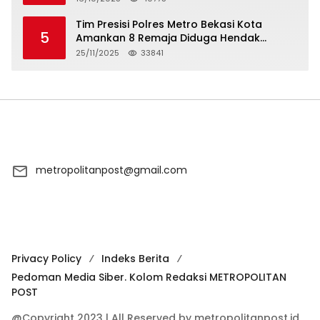
Tim Presisi Polres Metro Bekasi Kota
5
Amankan 8 Remaja Diduga Hendak
Tawuran
25/11/2025
33841
metropolitanpost@gmail.com
Privacy Policy
Indeks Berita
Pedoman Media Siber. Kolom Redaksi METROPOLITAN
POST
@Copyright 2023 | All Reserved by metropolitanpost.id