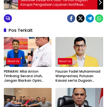
Korupsi Pengadaan Layanan Notifikasi
Perbankan, Nilai Potensi Kerugian Negara
Capai Rp2 Triliun
Pos Terkait
About Us
About Us
PERMAHI: Nilai Anton
Fauzan Fadel Muhammad
Timbang Secara Utuh,
Wanprestasi, Putusan
Jangan Biarkan Opini
Kasasi serta Dugaan
Publik Menggantikan
Penyalahgunaan Dana dan
Keadilan
Aset PT GME