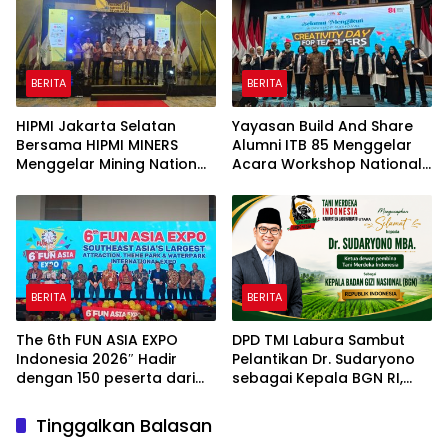
BERITA
BERITA
HIPMI Jakarta Selatan
Yayasan Build And Share
Bersama HIPMI MINERS
Alumni ITB 85 Menggelar
Menggelar Mining Nation
Acara Workshop National
Revolution 2026 Di Pondok
Creativity Day for Teacher
Indah Golf Jakarta
2026 & Dibuka Resmi
Pramono Anung (Gubernur
DKI Jakarta)
BERITA
BERITA
The 6th FUN ASIA EXPO
DPD TMI Labura Sambut
Indonesia 2026″ Hadir
Pelantikan Dr. Sudaryono
dengan 150 peserta dari
sebagai Kepala BGN RI,
mancanegara Perkuat
Optimistis Perkuat
Industri Taman Rekreasi
Ketahanan Pangan dan
Tinggalkan Balasan
dan Ekosistem Pariwisata
Gizi Nasional