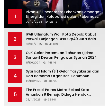
Rivan A. Purwantono: Tekankan Semangat
1
Sinergi dan Kolaborasi dalam Rakernas
Serikat Pekerja Jasa Raharja
09/10/2024
125112
IPAR Ultimatum Wali Kota Depok: Cabut
2
Perwal Tunjangan DPRD Rp40 Juta dalam
5 Hari atau Hadapi Aksi Rakyat
01/09/2025
48409
OJK Gelar Pertemuan Tahunan (Ijtima’
3
Sanawi) Dewan Pengawas Syariah 2024
11/10/2024
44846
Syarikat Islam (SI) Gelar Tasyakuran dan
4
Doa Bersama Organisasi Serumpun
Syarikat Islam Doa
16/10/2025
40775
Tim Presisi Polres Metro Bekasi Kota
5
Amankan 8 Remaja Diduga Hendak
Tawuran
25/11/2025
33841