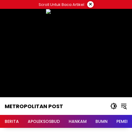
Langsung
×
Scroll Untuk Baca Artikel
ke
konten
METROPOLITAN POST
BERITA
APOLEKSOSBUD
HANKAM
BUMN
PEMERI