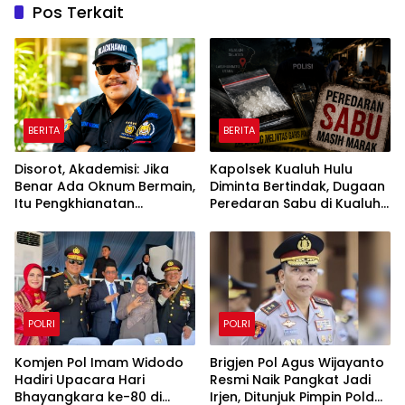
Pos Terkait
BERITA
BERITA
Disorot, Akademisi: Jika
Kapolsek Kualuh Hulu
Benar Ada Oknum Bermain,
Diminta Bertindak, Dugaan
Itu Pengkhianatan
Peredaran Sabu di Kualuh
terhadap Negara
Selatan Kembali Jadi
Sorotan Warga
POLRI
POLRI
Komjen Pol Imam Widodo
Brigjen Pol Agus Wijayanto
Hadiri Upacara Hari
Resmi Naik Pangkat Jadi
Bhayangkara ke-80 di
Irjen, Ditunjuk Pimpin Polda