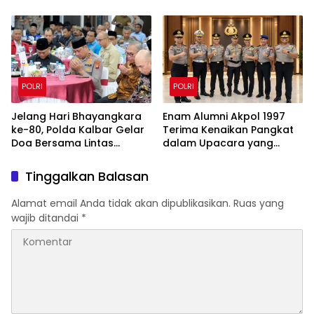
Satlat Brimob Cikeas
Kalimantan Utara
POLRI
POLRI
Jelang Hari Bhayangkara
Enam Alumni Akpol 1997
ke-80, Polda Kalbar Gelar
Terima Kenaikan Pangkat
Doa Bersama Lintas
dalam Upacara yang
Agama Perkuat Semangat
Dipimpin Kapolri
Pengabdian
Tinggalkan Balasan
Alamat email Anda tidak akan dipublikasikan.
Ruas yang
wajib ditandai
*