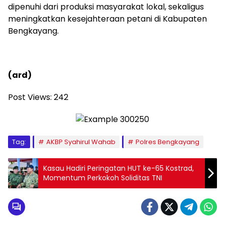
dipenuhi dari produksi masyarakat lokal, sekaligus
meningkatkan kesejahteraan petani di Kabupaten
Bengkayang.
(ard)
Post Views:
242
Tag:
AKBP Syahirul Wahab
Polres Bengkayang
Kasau Hadiri Peringatan HUT ke-65 Kostrad,
Momentum Perkokoh Soliditas TNI