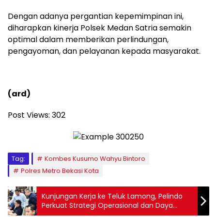
Dengan adanya pergantian kepemimpinan ini,
diharapkan kinerja Polsek Medan Satria semakin
optimal dalam memberikan perlindungan,
pengayoman, dan pelayanan kepada masyarakat.
(ard)
Post Views:
302
Tag:
Kombes Kusumo Wahyu Bintoro
Polres Metro Bekasi Kota
Kunjungan Kerja ke Teluk Lamong, Pelindo
Perkuat Strategi Operasional dan Daya
Saing Terminal