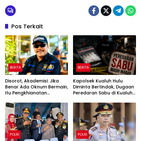
Pos Terkait
BERITA
BERITA
Disorot, Akademisi: Jika
Kapolsek Kualuh Hulu
Benar Ada Oknum Bermain,
Diminta Bertindak, Dugaan
Itu Pengkhianatan
Peredaran Sabu di Kualuh
terhadap Negara
Selatan Kembali Jadi
Sorotan Warga
POLRI
POLRI