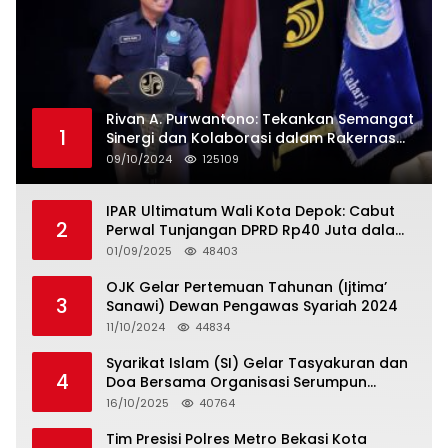
Rivan A. Purwantono: Tekankan Semangat
1
Sinergi dan Kolaborasi dalam Rakernas
Serikat Pekerja Jasa Raharja
09/10/2024
125109
IPAR Ultimatum Wali Kota Depok: Cabut
2
Perwal Tunjangan DPRD Rp40 Juta dalam
5 Hari atau Hadapi Aksi Rakyat
01/09/2025
48403
OJK Gelar Pertemuan Tahunan (Ijtima’
3
Sanawi) Dewan Pengawas Syariah 2024
11/10/2024
44834
Syarikat Islam (SI) Gelar Tasyakuran dan
4
Doa Bersama Organisasi Serumpun
Syarikat Islam Doa
16/10/2025
40764
Tim Presisi Polres Metro Bekasi Kota