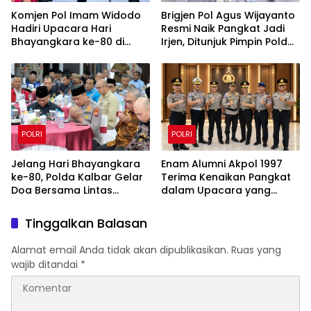
Komjen Pol Imam Widodo
Brigjen Pol Agus Wijayanto
Hadiri Upacara Hari
Resmi Naik Pangkat Jadi
Bhayangkara ke-80 di
Irjen, Ditunjuk Pimpin Polda
Satlat Brimob Cikeas
Kalimantan Utara
POLRI
POLRI
Jelang Hari Bhayangkara
Enam Alumni Akpol 1997
ke-80, Polda Kalbar Gelar
Terima Kenaikan Pangkat
Doa Bersama Lintas
dalam Upacara yang
Agama Perkuat Semangat
Dipimpin Kapolri
Pengabdian
Tinggalkan Balasan
Alamat email Anda tidak akan dipublikasikan.
Ruas yang
wajib ditandai
*