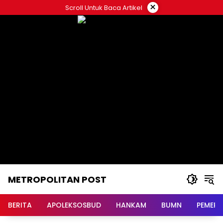
Langsung
×
Scroll Untuk Baca Artikel
ke
konten
METROPOLITAN POST
BERITA
APOLEKSOSBUD
HANKAM
BUMN
PEMERI