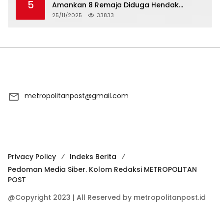
5
Amankan 8 Remaja Diduga Hendak
Tawuran
25/11/2025
33833
metropolitanpost@gmail.com
Privacy Policy
Indeks Berita
Pedoman Media Siber. Kolom Redaksi METROPOLITAN
POST
@Copyright 2023 | All Reserved by metropolitanpost.id