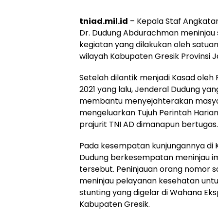
tniad.mil.id
– Kepala Staf Angkatan
Dr. Dudung Abdurachman meninjau 
kegiatan yang dilakukan oleh satuan
wilayah Kabupaten Gresik Provinsi J
Setelah dilantik menjadi Kasad ole
2021 yang lalu, Jenderal Dudung ya
membantu menyejahterakan masyarak
mengeluarkan Tujuh Perintah Haria
prajurit TNI AD dimanapun bertugas.
Pada kesempatan kunjungannya di K
Dudung berkesempatan meninjau im
tersebut. Peninjauan orang nomor sa
meninjau pelayanan kesehatan unt
stunting yang digelar di Wahana Ek
Kabupaten Gresik.