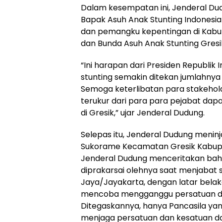
Dalam kesempatan ini, Jenderal Du
Bapak Asuh Anak Stunting Indonesi
dan pemangku kepentingan di Kabu
dan Bunda Asuh Anak Stunting Gresi
“Ini harapan dari Presiden Republik
stunting semakin ditekan jumlahnya
Semoga keterlibatan para stakehold
terukur dari para para pejabat dap
di Gresik,” ujar Jenderal Dudung.
Selepas itu, Jenderal Dudung menin
Sukorame Kecamatan Gresik Kabupa
Jenderal Dudung menceritakan ba
diprakarsai olehnya saat menjabat
Jaya/Jayakarta, dengan latar bela
mencoba mengganggu persatuan da
Ditegaskannya, hanya Pancasila 
menjaga persatuan dan kesatuan d