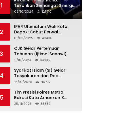
Rivan A. Purwantono:
1
Tekankan Semangat Sinergi
dan Kolaborasi dalam
09/10/2024
125110
Rakernas Serikat Pekerja Jasa
Raharja
IPAR Ultimatum Wali Kota
2
Depok: Cabut Perwal
Tunjangan DPRD Rp40 Juta
01/09/2025
48406
dalam 5 Hari atau Hadapi
Aksi Rakyat
OJK Gelar Pertemuan
3
Tahunan (Ijtima’ Sanawi)
Dewan Pengawas Syariah
11/10/2024
44845
2024
Syarikat Islam (SI) Gelar
4
Tasyakuran dan Doa
Bersama Organisasi
16/10/2025
40772
Serumpun Syarikat Islam Doa
Tim Presisi Polres Metro
5
Bekasi Kota Amankan 8
Remaja Diduga Hendak
25/11/2025
33839
Tawuran