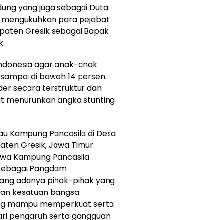
dung yang juga sebagai Duta
a mengukuhkan para pejabat
paten Gresik sebagai Bapak
k.
 Indonesia agar anak-anak
 sampai di bawah 14 persen.
er secara terstruktur dan
at menurunkan angka stunting
jau Kampung Pancasila di Desa
ten Gresik, Jawa Timur.
hwa Kampung Pancasila
 sebagai Pangdam
kang adanya pihak-pihak yang
n kesatuan bangsa.
yang mampu memperkuat serta
ari pengaruh serta gangguan