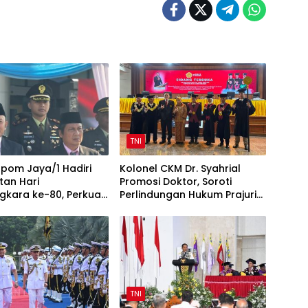
TNI
pom Jaya/1 Hadiri
Kolonel CKM Dr. Syahrial
tan Hari
Promosi Doktor, Soroti
gkara ke-80, Perkuat
Perlindungan Hukum Prajurit
TNI-Polri
TNI Penyandang Disabilitas
TNI