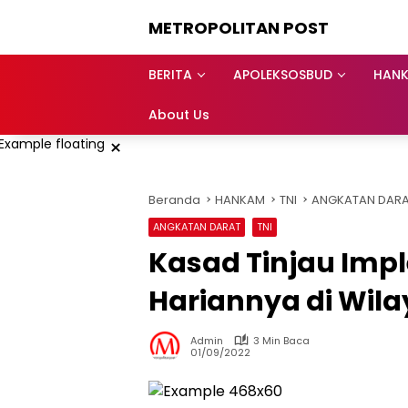
Langsung
METROPOLITAN POST
ke
konten
BERITA
APOLEKSOSBUD
HAN
About Us
×
Beranda
HANKAM
TNI
ANGKATAN DAR
ANGKATAN DARAT
TNI
Kasad Tinjau Impl
Hariannya di Wil
Admin
3 Min Baca
01/09/2022