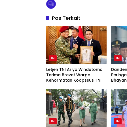
Pos Terkait
TNI
TNI
Letjen TNI Ariyo Windutomo
Danden
Terima Brevet Warga
Peringa
Kehormatan Koopssus TNI
Bhayan
Sinergi 
TNI
TNI