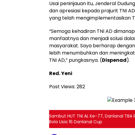
Usai peninjauan itu, Jenderal Dudu
dan apresiasi kepada prajurit TNI A
yang telah mengimplementasikan Tu
“Semoga kehadiran TNI AD dimanap
manfaatnya dan menjadi solusi dala
masyarakat. Saya berharap dengan a
lebih menumbuhkan dan meningkatk
TNI AD,” pungkasnya. (
Dispenad
).
Red. Yeni
Post Views:
282
Sambut HUT TNI AL Ke-77, Danlanal TBA
Bola Usia 16 Danlanal Cup