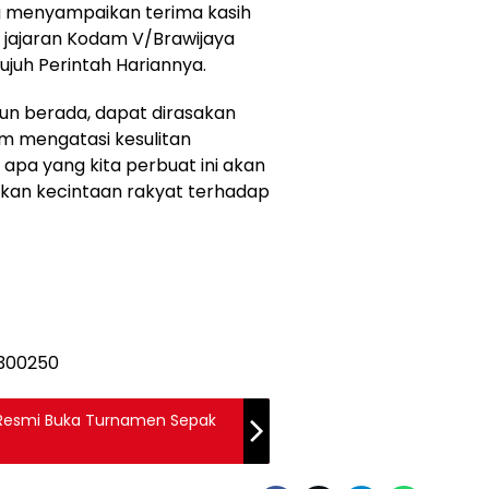
ng menyampaikan terima kasih
D jajaran Kodam V/Brawijaya
juh Perintah Hariannya.
un berada, dapat dirasakan
m mengatasi kesulitan
pa yang kita perbuat ini akan
an kecintaan rakyat terhadap
 Resmi Buka Turnamen Sepak