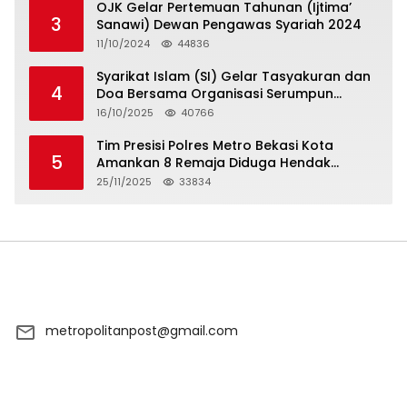
OJK Gelar Pertemuan Tahunan (Ijtima’
3
Sanawi) Dewan Pengawas Syariah 2024
11/10/2024
44836
Syarikat Islam (SI) Gelar Tasyakuran dan
4
Doa Bersama Organisasi Serumpun
Syarikat Islam Doa
16/10/2025
40766
Tim Presisi Polres Metro Bekasi Kota
5
Amankan 8 Remaja Diduga Hendak
Tawuran
25/11/2025
33834
metropolitanpost@gmail.com