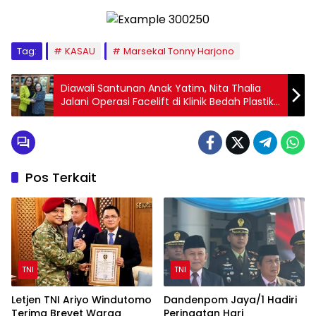
Tag:
KASAU
Marsekal Tonny Harjono
Diawali Santunan Anak Yatim, Nita Thalia
Jalani Operasi Facelift di Klinik Bedah Plastik
Queen Sunter
Pos Terkait
TNI
TNI
Letjen TNI Ariyo Windutomo
Dandenpom Jaya/1 Hadiri
Terima Brevet Warga
Peringatan Hari