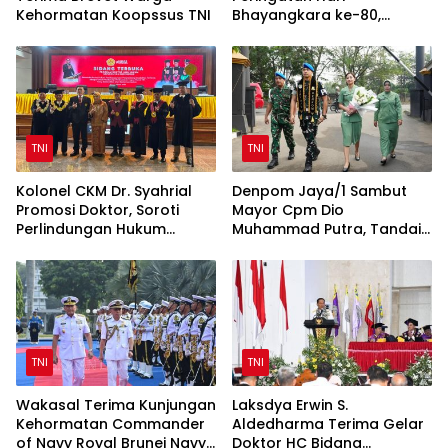
Kehormatan Koopssus TNI
Bhayangkara ke-80,
Perkuat Sinergi TNI-Polri
TNI
TNI
Kolonel CKM Dr. Syahrial
Denpom Jaya/1 Sambut
Promosi Doktor, Soroti
Mayor Cpm Dio
Perlindungan Hukum
Muhammad Putra, Tandai
Prajurit TNI Penyandang
Awal Kepemimpinan Baru
Disabilitas
TNI
TNI
Wakasal Terima Kunjungan
Laksdya Erwin S.
Kehormatan Commander
Aldedharma Terima Gelar
of Navy Royal Brunei Navy
Doktor HC Bidang