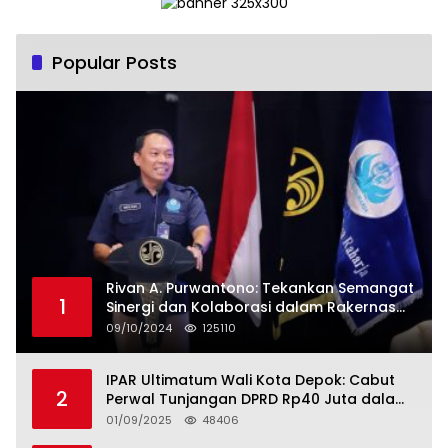
Popular Posts
Rivan A. Purwantono: Tekankan Semangat
1
Sinergi dan Kolaborasi dalam Rakernas
Serikat Pekerja Jasa Raharja
09/10/2024
125110
IPAR Ultimatum Wali Kota Depok: Cabut
2
Perwal Tunjangan DPRD Rp40 Juta dalam
5 Hari atau Hadapi Aksi Rakyat
01/09/2025
48406