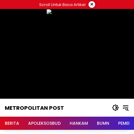
Langsung
×
Scroll Untuk Baca Artikel
ke
konten
METROPOLITAN POST
BERITA
APOLEKSOSBUD
HANKAM
BUMN
PEMERI