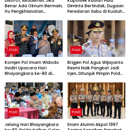
Disorot, Akademisi: Jika
Kapolsek Kualuh Hulu
Benar Ada Oknum Bermain,
Diminta Bertindak, Dugaan
Itu Pengkhianatan
Peredaran Sabu di Kualuh
terhadap Negara
Selatan Kembali Jadi
Sorotan Warga
POLRI
POLRI
Komjen Pol Imam Widodo
Brigjen Pol Agus Wijayanto
Hadiri Upacara Hari
Resmi Naik Pangkat Jadi
Bhayangkara ke-80 di
Irjen, Ditunjuk Pimpin Polda
Satlat Brimob Cikeas
Kalimantan Utara
POLRI
POLRI
Jelang Hari Bhayangkara
Enam Alumni Akpol 1997
ke-80, Polda Kalbar Gelar
Terima Kenaikan Pangkat