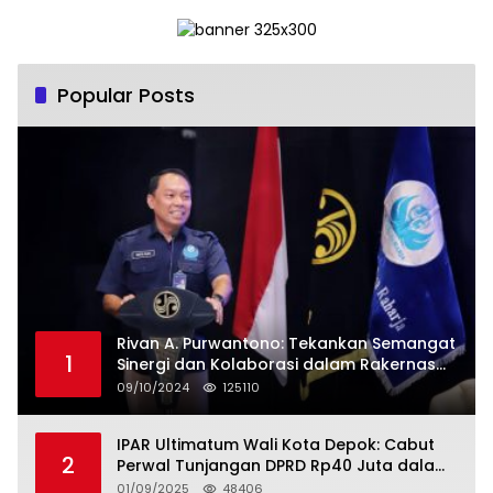
Popular Posts
Rivan A. Purwantono: Tekankan Semangat
1
Sinergi dan Kolaborasi dalam Rakernas
Serikat Pekerja Jasa Raharja
09/10/2024
125110
IPAR Ultimatum Wali Kota Depok: Cabut
2
Perwal Tunjangan DPRD Rp40 Juta dalam
5 Hari atau Hadapi Aksi Rakyat
01/09/2025
48406