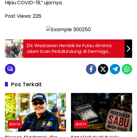
Hijau COVID-19,” ujarnya.
Post Views:
226
214 Wisatawan Hendak ke Pulau diminta
Jalani Scan PeduliLindungi di Dermaga
Keberangkatan Marina Ancol
Pos Terkait
BERITA
BERITA