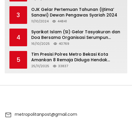
OJK Gelar Pertemuan Tahunan (Ijtima’
3
Sanawi) Dewan Pengawas Syariah 2024
11/10/2024
44841
Syarikat Islam (SI) Gelar Tasyakuran dan
4
Doa Bersama Organisasi Serumpun
Syarikat Islam Doa
16/10/2025
40769
Tim Presisi Polres Metro Bekasi Kota
5
Amankan 8 Remaja Diduga Hendak
Tawuran
25/11/2025
33837
metropolitanpost@gmail.com