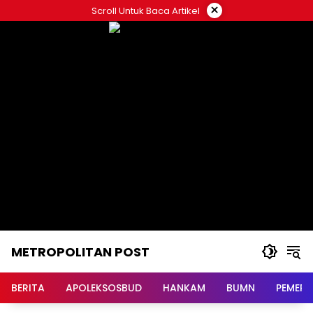
Langsung
×
Scroll Untuk Baca Artikel
ke
konten
METROPOLITAN POST
BERITA
APOLEKSOSBUD
HANKAM
BUMN
PEMERI