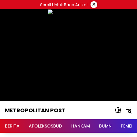
Langsung
×
Scroll Untuk Baca Artikel
ke
konten
METROPOLITAN POST
BERITA
APOLEKSOSBUD
HANKAM
BUMN
PEMERI