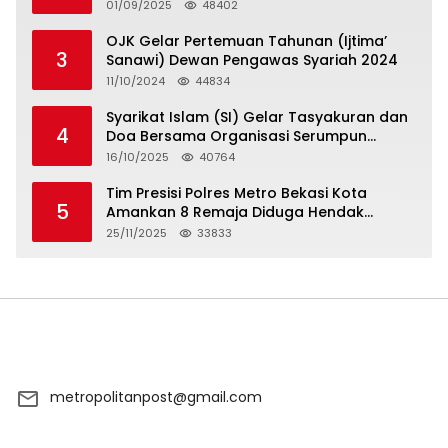
5 Hari atau Hadapi Aksi Rakyat
01/09/2025
48402
OJK Gelar Pertemuan Tahunan (Ijtima’
3
Sanawi) Dewan Pengawas Syariah 2024
11/10/2024
44834
Syarikat Islam (SI) Gelar Tasyakuran dan
4
Doa Bersama Organisasi Serumpun
Syarikat Islam Doa
16/10/2025
40764
Tim Presisi Polres Metro Bekasi Kota
5
Amankan 8 Remaja Diduga Hendak
Tawuran
25/11/2025
33833
metropolitanpost@gmail.com