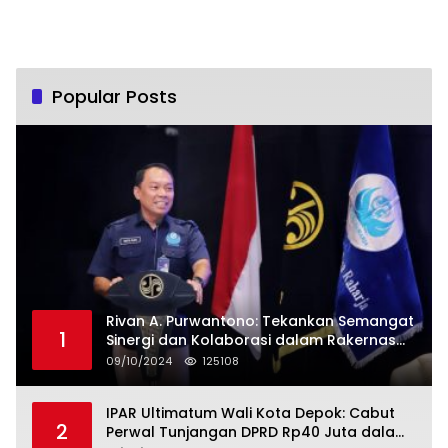
Popular Posts
Rivan A. Purwantono: Tekankan Semangat
1
Sinergi dan Kolaborasi dalam Rakernas
Serikat Pekerja Jasa Raharja
09/10/2024
125108
IPAR Ultimatum Wali Kota Depok: Cabut
2
Perwal Tunjangan DPRD Rp40 Juta dalam