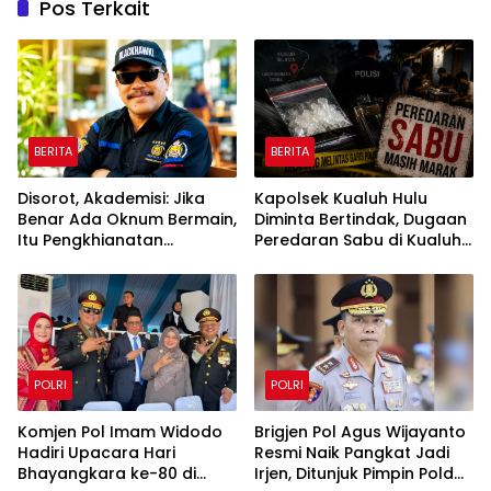
Pos Terkait
BERITA
BERITA
Disorot, Akademisi: Jika
Kapolsek Kualuh Hulu
Benar Ada Oknum Bermain,
Diminta Bertindak, Dugaan
Itu Pengkhianatan
Peredaran Sabu di Kualuh
terhadap Negara
Selatan Kembali Jadi
Sorotan Warga
POLRI
POLRI
Komjen Pol Imam Widodo
Brigjen Pol Agus Wijayanto
Hadiri Upacara Hari
Resmi Naik Pangkat Jadi
Bhayangkara ke-80 di
Irjen, Ditunjuk Pimpin Polda