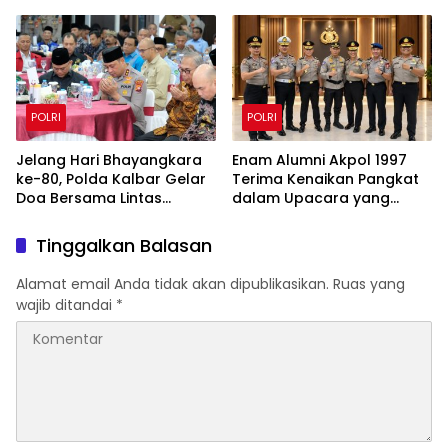
Satlat Brimob Cikeas
Kalimantan Utara
POLRI
POLRI
Jelang Hari Bhayangkara
Enam Alumni Akpol 1997
ke-80, Polda Kalbar Gelar
Terima Kenaikan Pangkat
Doa Bersama Lintas
dalam Upacara yang
Agama Perkuat Semangat
Dipimpin Kapolri
Pengabdian
Tinggalkan Balasan
Alamat email Anda tidak akan dipublikasikan.
Ruas yang
wajib ditandai
*