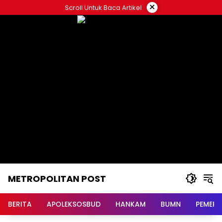
Langsung
×
Scroll Untuk Baca Artikel
ke
konten
METROPOLITAN POST
BERITA
APOLEKSOSBUD
HANKAM
BUMN
PEMERI