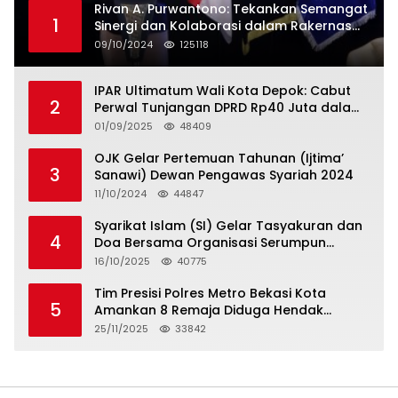
Rivan A. Purwantono: Tekankan Semangat
1
Sinergi dan Kolaborasi dalam Rakernas
Serikat Pekerja Jasa Raharja
09/10/2024
125118
IPAR Ultimatum Wali Kota Depok: Cabut
2
Perwal Tunjangan DPRD Rp40 Juta dalam
5 Hari atau Hadapi Aksi Rakyat
01/09/2025
48409
OJK Gelar Pertemuan Tahunan (Ijtima’
3
Sanawi) Dewan Pengawas Syariah 2024
11/10/2024
44847
Syarikat Islam (SI) Gelar Tasyakuran dan
4
Doa Bersama Organisasi Serumpun
Syarikat Islam Doa
16/10/2025
40775
Tim Presisi Polres Metro Bekasi Kota
5
Amankan 8 Remaja Diduga Hendak
Tawuran
25/11/2025
33842