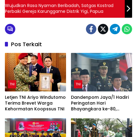
Wujudkan Rasa Nyaman Beribadah, Satgas Kostrad
Perbaiki Gereja Karunggame Distrik Yigi, Papua
Pos Terkait
TNI
TNI
Letjen TNI Ariyo Windutomo
Dandenpom Jaya/1 Hadiri
Terima Brevet Warga
Peringatan Hari
Kehormatan Koopssus TNI
Bhayangkara ke-80,
Perkuat Sinergi TNI-Polri