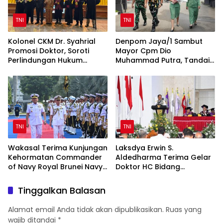
TNI
TNI
Kolonel CKM Dr. Syahrial
Denpom Jaya/1 Sambut
Promosi Doktor, Soroti
Mayor Cpm Dio
Perlindungan Hukum
Muhammad Putra, Tandai
Prajurit TNI Penyandang
Awal Kepemimpinan Baru
Disabilitas
TNI
TNI
Wakasal Terima Kunjungan
Laksdya Erwin S.
Kehormatan Commander
Aldedharma Terima Gelar
of Navy Royal Brunei Navy
Doktor HC Bidang
di Mabesal
Kemaritiman dari Unsrat
Tinggalkan Balasan
Alamat email Anda tidak akan dipublikasikan.
Ruas yang
wajib ditandai
*