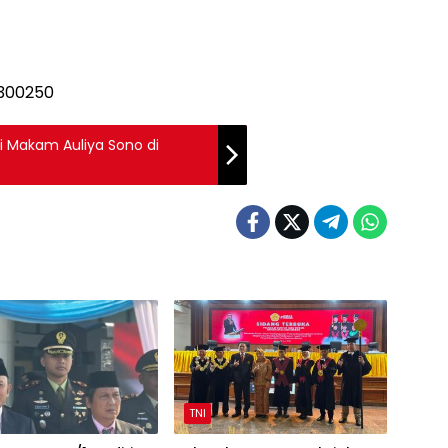
i Makam Auliya Sono di
TNI