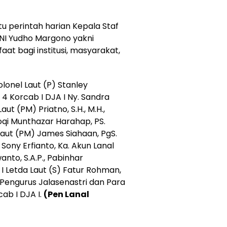
tu perintah harian Kepala Staf
NI Yudho Margono yakni
at bagi institusi, masyarakat,
lonel Laut (P) Stanley
4 Korcab I DJA I Ny. Sandra
ut (PM) Priatno, S.H., M.H.,
oqi Munthazar Harahap, PS.
ut (PM) James Siahaan, PgS.
Sony Erfianto, Ka. Akun Lanal
anto, S.A.P., Pabinhar
I Letda Laut (S) Fatur Rohman,
 Pengurus Jalasenastri dan Para
ab I DJA I.
(Pen Lanal