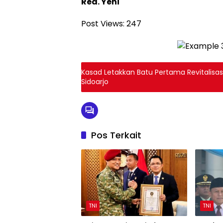
Red. Yeni
Post Views:
247
Kasad Letakkan Batu Pertama Revitalisas
Sidoarjo
Pos Terkait
TNI
TNI