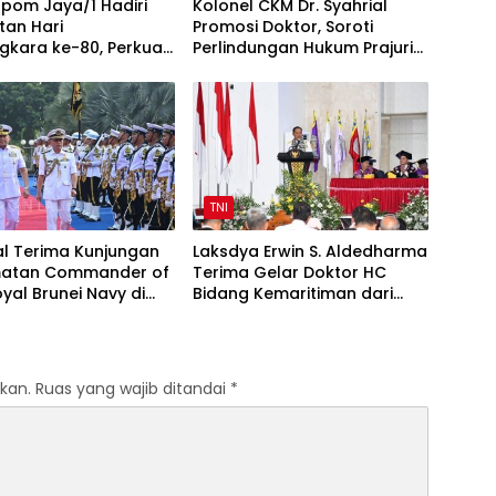
pom Jaya/1 Hadiri
Kolonel CKM Dr. Syahrial
tan Hari
Promosi Doktor, Soroti
gkara ke-80, Perkuat
Perlindungan Hukum Prajurit
TNI-Polri
TNI Penyandang Disabilitas
TNI
l Terima Kunjungan
Laksdya Erwin S. Aldedharma
atan Commander of
Terima Gelar Doktor HC
yal Brunei Navy di
Bidang Kemaritiman dari
l
Unsrat
kan.
Ruas yang wajib ditandai
*