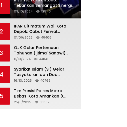
Rivan A. Purwantono:
1
Tekankan Semangat Sinergi
dan Kolaborasi dalam
09/10/2024
125110
Rakernas Serikat Pekerja Jasa
Raharja
IPAR Ultimatum Wali Kota
2
Depok: Cabut Perwal
Tunjangan DPRD Rp40 Juta
01/09/2025
48406
dalam 5 Hari atau Hadapi
Aksi Rakyat
OJK Gelar Pertemuan
3
Tahunan (Ijtima’ Sanawi)
Dewan Pengawas Syariah
11/10/2024
44841
2024
Syarikat Islam (SI) Gelar
4
Tasyakuran dan Doa
Bersama Organisasi
16/10/2025
40769
Serumpun Syarikat Islam Doa
Tim Presisi Polres Metro
5
Bekasi Kota Amankan 8
Remaja Diduga Hendak
25/11/2025
33837
Tawuran