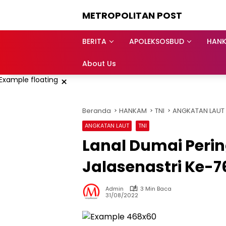
Langsung
METROPOLITAN POST
ke
konten
BERITA
APOLEKSOSBUD
HAN
About Us
×
Beranda
HANKAM
TNI
ANGKATAN LAUT
ANGKATAN LAUT
TNI
Lanal Dumai Peri
Jalasenastri Ke-7
Admin
3 Min Baca
31/08/2022