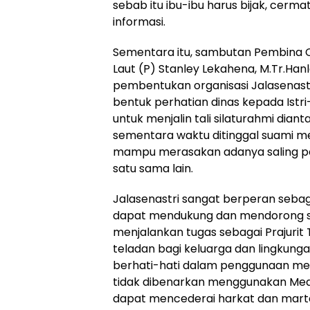
sebab itu ibu-ibu harus bijak, cer
informasi.
Sementara itu, sambutan Pembina C
Laut (P) Stanley Lekahena, M.Tr.Ha
pembentukan organisasi Jalasenast
bentuk perhatian dinas kepada Istri-
untuk menjalin tali silaturahmi diantar
sementara waktu ditinggal suami m
mampu merasakan adanya saling p
satu sama lain.
Jalasenastri sangat berperan seba
dapat mendukung dan mendorong 
menjalankan tugas sebagai Prajurit 
teladan bagi keluarga dan lingkung
berhati-hati dalam penggunaan medi
tidak dibenarkan menggunakan Meds
dapat mencederai harkat dan martaba