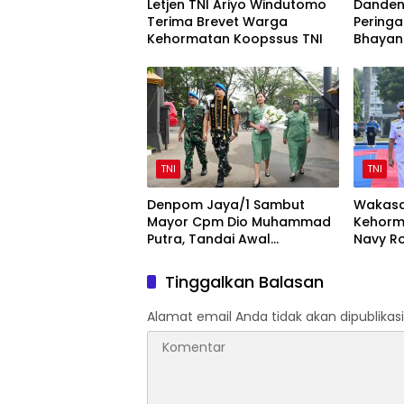
Letjen TNI Ariyo Windutomo
Danden
Terima Brevet Warga
Peringa
Kehormatan Koopssus TNI
Bhayan
Sinergi 
TNI
TNI
Denpom Jaya/1 Sambut
Wakasa
Mayor Cpm Dio Muhammad
Kehorm
Putra, Tandai Awal
Navy Ro
Kepemimpinan Baru
Mabesa
Tinggalkan Balasan
Alamat email Anda tidak akan dipublikasi