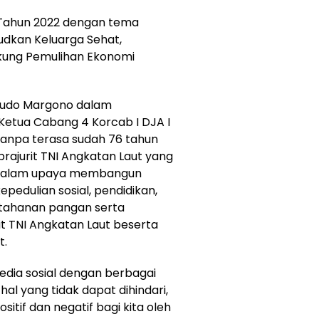
 Tahun 2022 dengan tema
udkan Keluarga Sehat,
ukung Pemulihan Ekonomi
 Yudo Margono dalam
etua Cabang 4 Korcab I DJA I
anpa terasa sudah 76 tahun
 prajurit TNI Angkatan Laut yang
n dalam upaya membangun
edulian sosial, pendidikan,
etahanan pangan serta
t TNI Angkatan Laut beserta
t.
media sosial dengan berbagai
l yang tidak dapat dihindari,
tif dan negatif bagi kita oleh