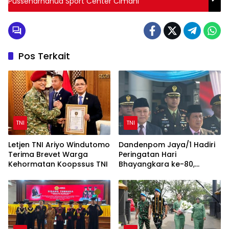
Pussenarhanud Sport Center Cimahi
Pos Terkait
TNI
TNI
Letjen TNI Ariyo Windutomo
Dandenpom Jaya/1 Hadiri
Terima Brevet Warga
Peringatan Hari
Kehormatan Koopssus TNI
Bhayangkara ke-80,
Perkuat Sinergi TNI-Polri