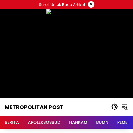
Langsung
×
Scroll Untuk Baca Artikel
ke
konten
METROPOLITAN POST
BERITA
APOLEKSOSBUD
HANKAM
BUMN
PEMERI