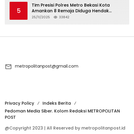
Tim Presisi Polres Metro Bekasi Kota
5
Amankan 8 Remaja Diduga Hendak
Tawuran
25/11/2025
33842
metropolitanpost@gmail.com
Privacy Policy
Indeks Berita
Pedoman Media Siber. Kolom Redaksi METROPOLITAN
POST
@Copyright 2023 | All Reserved by metropolitanpost.id