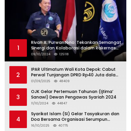
Rivan A. Purwantono: Tekankan Semangat
1
Sinergi dan Kolaborasi dalam Rakernas
Serikat Pekerja Jasa Raharja
09/10/2024
125118
IPAR Ultimatum Wali Kota Depok: Cabut
2
Perwal Tunjangan DPRD Rp40 Juta dalam
5 Hari atau Hadapi Aksi Rakyat
01/09/2025
48409
OJK Gelar Pertemuan Tahunan (Ijtima’
3
Sanawi) Dewan Pengawas Syariah 2024
11/10/2024
44847
Syarikat Islam (SI) Gelar Tasyakuran dan
4
Doa Bersama Organisasi Serumpun
Syarikat Islam Doa
16/10/2025
40775