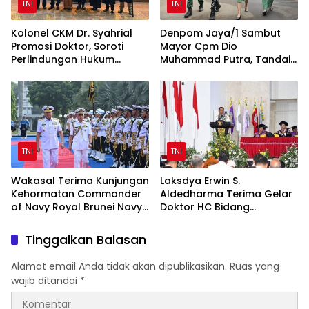
TNI
TNI
Kolonel CKM Dr. Syahrial
Denpom Jaya/1 Sambut
Promosi Doktor, Soroti
Mayor Cpm Dio
Perlindungan Hukum
Muhammad Putra, Tandai
Prajurit TNI Penyandang
Awal Kepemimpinan Baru
Disabilitas
TNI
TNI
Wakasal Terima Kunjungan
Laksdya Erwin S.
Kehormatan Commander
Aldedharma Terima Gelar
of Navy Royal Brunei Navy
Doktor HC Bidang
di Mabesal
Kemaritiman dari Unsrat
Tinggalkan Balasan
Alamat email Anda tidak akan dipublikasikan.
Ruas yang
wajib ditandai
*