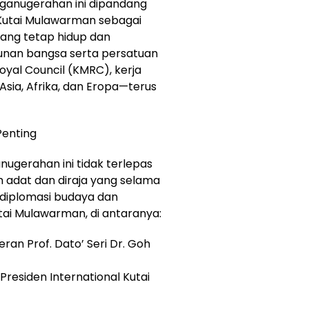
enganugerahan ini dipandang
 Kutai Mulawarman sebagai
ang tetap hidup dan
unan bangsa serta persatuan
oyal Council (KMRC), kerja
sia, Afrika, dan Eropa—terus
Penting
ugerahan ini tidak terlepas
oh adat dan diraja yang selama
 diplomasi budaya dan
tai Mulawarman, di antaranya:
an Prof. Dato’ Seri Dr. Goh
Presiden International Kutai