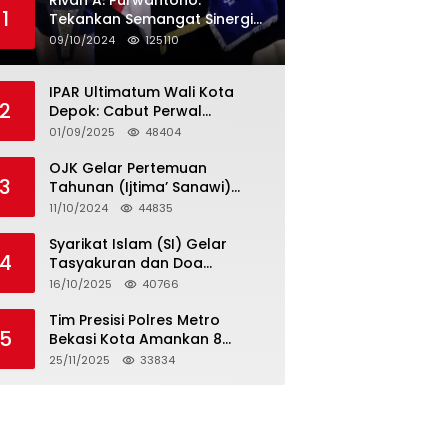
Rivan A. Purwantono:
1
Tekankan Semangat Sinergi
dan Kolaborasi dalam
09/10/2024
125110
Rakernas Serikat Pekerja Jasa
Raharja
IPAR Ultimatum Wali Kota
2
Depok: Cabut Perwal
Tunjangan DPRD Rp40 Juta
01/09/2025
48404
dalam 5 Hari atau Hadapi
Aksi Rakyat
OJK Gelar Pertemuan
3
Tahunan (Ijtima’ Sanawi)
Dewan Pengawas Syariah
11/10/2024
44835
2024
Syarikat Islam (SI) Gelar
4
Tasyakuran dan Doa
Bersama Organisasi
16/10/2025
40766
Serumpun Syarikat Islam Doa
Tim Presisi Polres Metro
5
Bekasi Kota Amankan 8
Remaja Diduga Hendak
25/11/2025
33834
Tawuran