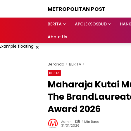
Langsung
METROPOLITAN POST
ke
konten
BERITA
APOLEKSOSBUD
HAN
About Us
×
Beranda
BERITA
BERITA
Maharaja Kutai 
The BrandLaureate
Award 2026
Admin
4 Min Baca
31/01/2026