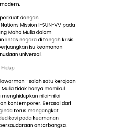
 modern.
diperkuat dengan
 Nations Mission I-SUN-VV pada
Yang Maha Mulia dalam
intas negara di tengah krisis
emperjuangkan isu keamanan
nusiaan universal.
 Hidup
ulawarman—salah satu kerajaan
 Mulia tidak hanya memikul
 menghidupkan nilai-nilai
an kontemporer. Berasal dari
aginda terus mengangkat
 dedikasi pada keamanan
an persaudaraan antarbangsa.