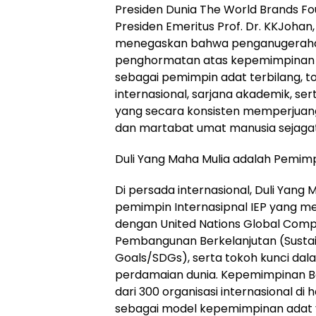
Presiden Dunia The World Brands Fo
Presiden Emeritus Prof. Dr. KKJoha
menegaskan bahwa penganugerahan 
penghormatan atas kepemimpinan vi
sebagai pemimpin adat terbilang, 
internasional, sarjana akademik, se
yang secara konsisten memperjuangk
dan martabat umat manusia sejagat
Duli Yang Maha Mulia adalah Pemimpi
Di persada internasional, Duli Yang 
pemimpin Internasipnal IEP yang m
dengan United Nations Global Compa
Pembangunan Berkelanjutan (Susta
Goals/SDGs), serta tokoh kunci da
perdamaian dunia. Kepemimpinan B
dari 300 organisasi internasional di 
sebagai model kepemimpinan adat y