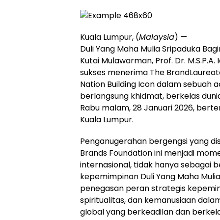
Kuala Lumpur, (
Malaysia
) —
Duli Yang Maha Mulia Sripaduka Bag
Kutai Mulawarman, Prof. Dr. M.S.P.A. 
sukses menerima The BrandLaureat
Nation Building Icon dalam sebuah
berlangsung khidmat, berkelas dun
Rabu malam, 28 Januari 2026, bertem
Kuala Lumpur.
Penganugerahan bergengsi yang di
Brands Foundation ini menjadi mome
internasional, tidak hanya sebagai b
kepemimpinan Duli Yang Maha Mulia,
penegasan peran strategis kepemimp
spiritualitas, dan kemanusiaan d
global yang berkeadilan dan berkela