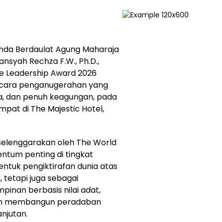
inda Berdaulat Agung Maharaja
Iansyah Rechza F.W., Ph.D.,
e Leadership Award 2026
 acara penganugerahan yang
ia, dan penuh keagungan, pada
pat di The Majestic Hotel,
selenggarakan oleh The World
ntum penting di tingkat
entuk pengiktirafan dunia atas
 tetapi juga sebagai
inan berbasis nilai adat,
alam membangun peradaban
njutan.