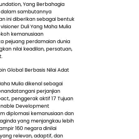
undation, Yang Berbahagia
n, dalam sambutannya
ini diberikan sebagai bentuk
sioner Duli Yang Maha Mulia
tokoh kemanusiaan
rta pejuang perdamaian dunia
an nilai keadilan, persatuan,
.
n Global Berbasis Nilai Adat
Maha Mulia dikenal sebagai
enandatangani perjanjian
ct, penggerak aktif 17 Tujuan
inable Development
lam diplomasi kemanusiaan dan
aginda yang menjangkau lebih
hampir 160 negara dinilai
ang relevan, adaptif, dan