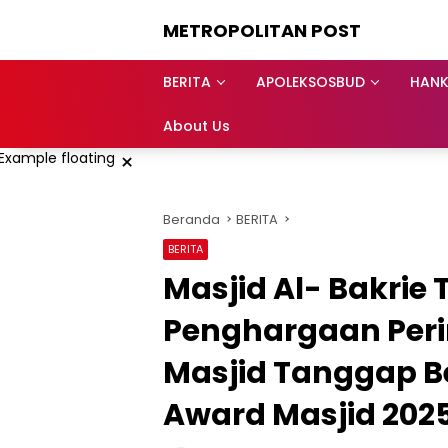
Langsung
METROPOLITAN POST
ke
konten
BERITA
APOLEKSOSBUD
HAN
About Us
×
Beranda
BERITA
BERITA
Masjid Al- Bakri
Penghargaan Peri
Masjid Tanggap 
Award Masjid 202