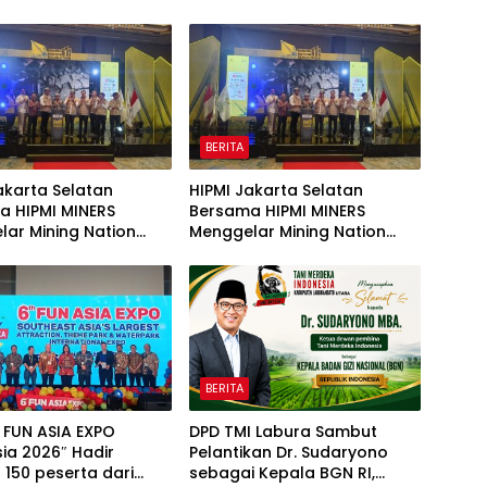
BERITA
akarta Selatan
HIPMI Jakarta Selatan
a HIPMI MINERS
Bersama HIPMI MINERS
ar Mining Nation
Menggelar Mining Nation
ion 2026 Di Pondok
Revolution 2026 Di Pondok
olf Jakarta
Indah Golf Jakarta
BERITA
 FUN ASIA EXPO
DPD TMI Labura Sambut
ia 2026″ Hadir
Pelantikan Dr. Sudaryono
150 peserta dari
sebagai Kepala BGN RI,