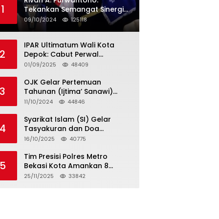
Rivan A. Purwantono:
1
Tekankan Semangat Sinergi
dan Kolaborasi dalam
09/10/2024
125118
Rakernas Serikat Pekerja Jasa
Raharja
IPAR Ultimatum Wali Kota
2
Depok: Cabut Perwal
Tunjangan DPRD Rp40 Juta
01/09/2025
48409
dalam 5 Hari atau Hadapi
Aksi Rakyat
OJK Gelar Pertemuan
3
Tahunan (Ijtima’ Sanawi)
Dewan Pengawas Syariah
11/10/2024
44846
2024
Syarikat Islam (SI) Gelar
4
Tasyakuran dan Doa
Bersama Organisasi
16/10/2025
40775
Serumpun Syarikat Islam Doa
Tim Presisi Polres Metro
5
Bekasi Kota Amankan 8
Remaja Diduga Hendak
25/11/2025
33842
Tawuran