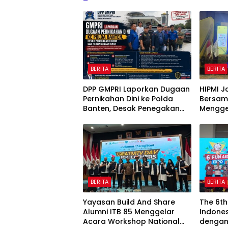
BERITA
BERITA
DPP GMPRI Laporkan Dugaan
HIPMI J
Pernikahan Dini ke Polda
Bersam
Banten, Desak Penegakan
Menggel
Hukum dan Perlindungan
Revolut
Anak
Indah G
BERITA
BERITA
Yayasan Build And Share
The 6th
Alumni ITB 85 Menggelar
Indones
Acara Workshop National
dengan 