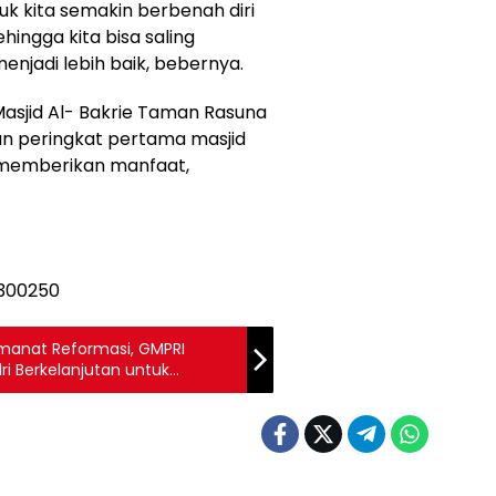
 kita semakin berbenah diri
ingga kita bisa saling
njadi lebih baik, bebernya.
asjid Al- Bakrie Taman Rasuna
 peringkat pertama masjid
 memberikan manfaat,
Amanat Reformasi, GMPRI
ri Berkelanjutan untuk
abat