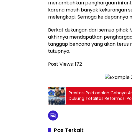
menambahkan penghargaan ini untuk
karena masih banyak kekurangan seh
melengkapi. Semoga ke depannya me
Berkat dukungan dari semua pihak M
akhirnya mendapatkan penghargaan
tanggap bencana yang akan terus
tutupnya.
Post Views:
172
Prestasi Polri adalah Cahaya 
Dukung Totalitas Reformasi Pol
Indonesia yang Lebih Bermart
Pos Terkait