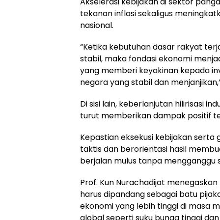
Akselerasi kebijakan di sektor pang
tekanan inflasi sekaligus meningkat
nasional.
“Ketika kebutuhan dasar rakyat ter
stabil, maka fondasi ekonomi menjadi j
yang memberi keyakinan kepada in
negara yang stabil dan menjanjikan,”
Di sisi lain, keberlanjutan hilirisasi 
turut memberikan dampak positif t
Kepastian eksekusi kebijakan serta
taktis dan berorientasi hasil memb
berjalan mulus tanpa mengganggu st
Prof. Kun Nurachadijat menegaskan
harus dipandang sebagai batu pija
ekonomi yang lebih tinggi di masa 
global seperti suku bunga tinggi dan