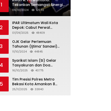
Rivan A. Purwantono:
1
Tekankan Semangat Sinergi
dan Kolaborasi dalam
09/10/2024
125112
Rakernas Serikat Pekerja Jasa
Raharja
IPAR Ultimatum Wali Kota
2
Depok: Cabut Perwal
Tunjangan DPRD Rp40 Juta
01/09/2025
48409
dalam 5 Hari atau Hadapi
Aksi Rakyat
OJK Gelar Pertemuan
3
Tahunan (Ijtima’ Sanawi)
Dewan Pengawas Syariah
11/10/2024
44845
2024
Syarikat Islam (SI) Gelar
4
Tasyakuran dan Doa
Bersama Organisasi
16/10/2025
40775
Serumpun Syarikat Islam Doa
Tim Presisi Polres Metro
5
Bekasi Kota Amankan 8
Remaja Diduga Hendak
25/11/2025
33840
Tawuran