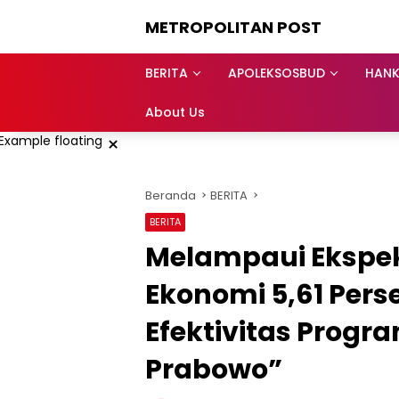
Langsung
METROPOLITAN POST
ke
konten
BERITA
APOLEKSOSBUD
HAN
About Us
×
Beranda
BERITA
BERITA
Melampaui Ekspe
Ekonomi 5,61 Perse
Efektivitas Prog
Prabowo”