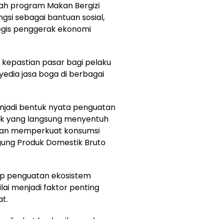
lah program Makan Bergizi
ngsi sebagai bantuan sosial,
tegis penggerak ekonomi
 kepastian pasar bagi pelaku
yedia jasa boga di berbagai
enjadi bentuk nyata penguatan
ik yang langsung menyentuh
dan memperkuat konsumsi
gung Produk Domestik Bruto
dap penguatan ekosistem
ilai menjadi faktor penting
t.