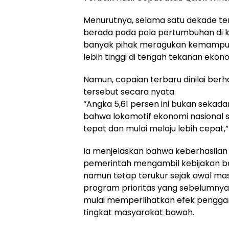
Menurutnya, selama satu dekade te
berada pada pola pertumbuhan di ki
banyak pihak meragukan kemampua
lebih tinggi di tengah tekanan ekono
Namun, capaian terbaru dinilai ber
tersebut secara nyata.
“Angka 5,61 persen ini bukan sekadar s
bahwa lokomotif ekonomi nasional s
tepat dan mulai melaju lebih cepat,” 
Ia menjelaskan bahwa keberhasilan t
pemerintah mengambil kebijakan be
namun tetap terukur sejak awal m
program prioritas yang sebelumnya d
mulai memperlihatkan efek penggan
tingkat masyarakat bawah.