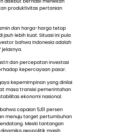
an disebut berhasil menekan
kan produktivitas pertanian
jamin dan harga-harga tetap
auh lebih kuat. Situasi ini pula
vestor bahwa Indonesia adalah
 jelasnya.
industri dan percepatan investasi
erhadap kepercayaan pasar.
 gaya kepemimpinan yang dinilai
uat masa transisi pemerintahan
abilitas ekonomi nasional.
 bahwa capaian 5,61 persen
kan menuju target pertumbuhan
mendatang. Meski tantangan
 dinamika geopolitik masih