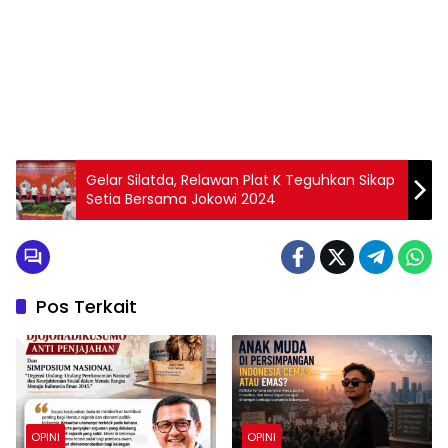
Gelar Silatda, Relawan Plat K Teguhkan Sikap
Setia Bersama Jokowi 2024
Pos Terkait
OPINI
OPINI