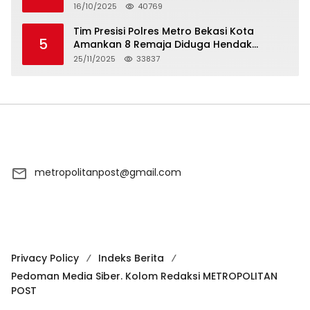
Syarikat Islam Doa
16/10/2025
40769
Tim Presisi Polres Metro Bekasi Kota
5
Amankan 8 Remaja Diduga Hendak
Tawuran
25/11/2025
33837
metropolitanpost@gmail.com
Privacy Policy
Indeks Berita
Pedoman Media Siber. Kolom Redaksi METROPOLITAN
POST