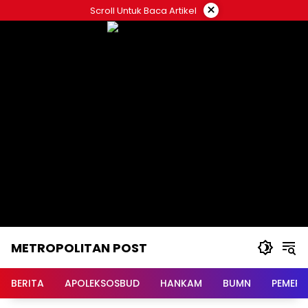
Langsung
×
Scroll Untuk Baca Artikel
ke
konten
METROPOLITAN POST
BERITA
APOLEKSOSBUD
HANKAM
BUMN
PEMERI