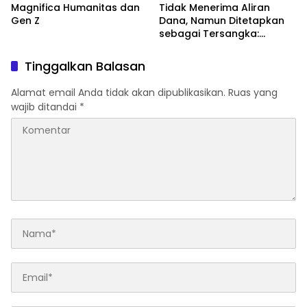
Magnifica Humanitas dan
Tidak Menerima Aliran
Gen Z
Dana, Namun Ditetapkan
sebagai Tersangka:
Menimbang Penyertaan
dalam Perspektif KUHP
Tinggalkan Balasan
2023
Alamat email Anda tidak akan dipublikasikan.
Ruas yang
wajib ditandai
*