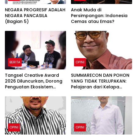
NEGARA PROGRESIF ADALAH
Anak Muda di
NEGARA PANCASILA
Persimpangan: Indonesia
(Bagian 5)
Cemas atau Emas?
BERITA
OPINI
Tangsel Creative Award
SUMMARECON DAN POHON
2026 Diluncurkan, Dorong
YANG TIDAK TERLUPAKAN:
Penguatan Ekosistem
Pelajaran dari Kelapa
Ekonomi Kreatif Tangerang
Gading tentang
Selatan
Pembangunan yang
Berakar Sejarah
OPINI
OPINI