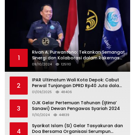
Rivan A. Purwantono: Tekankan Semangat
1
Sinergi dan Kolaborasi dalam Rakernas
Serikat Pekerja Jasa Raharja
09/10/2024
125110
IPAR Ultimatum Wali Kota Depok: Cabut
2
Perwal Tunjangan DPRD Rp40 Juta dalam
5 Hari atau Hadapi Aksi Rakyat
01/09/2025
48406
OJK Gelar Pertemuan Tahunan (Ijtima’
3
Sanawi) Dewan Pengawas Syariah 2024
11/10/2024
44839
Syarikat Islam (SI) Gelar Tasyakuran dan
4
Doa Bersama Organisasi Serumpun