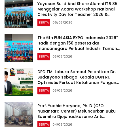
Yayasan Build And Share Alumni ITB 85
Menggelar Acara Workshop National
Creativity Day for Teacher 2026 &
Dibuka Resmi Pramono Anung (Gubernur
BERITA
06/08/2026
DKI Jakarta)
The 6th FUN ASIA EXPO Indonesia 2026″
Hadir dengan 150 peserta dari
mancanegara Perkuat Industri Taman
Rekreasi dan Ekosistem Pariwisata di
BERITA
05/08/2026
Tanah Air
DPD TMI Labura Sambut Pelantikan Dr.
Sudaryono sebagai Kepala BGN RI,
Optimistis Perkuat Ketahanan Pangan
dan Gizi Nasional
BERITA
05/08/2026
Prof. Yudhie Haryono, Ph. D (CEO
Nusantara Center) Meluncurkan Buku
Soemitro Djojohadikusumo Anti
Penjajahan yang dirangkaikan dengan
BERITA
04/08/2026