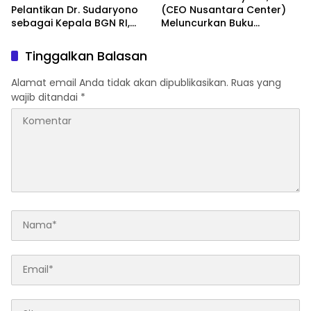
Pelantikan Dr. Sudaryono
(CEO Nusantara Center)
sebagai Kepala BGN RI,
Meluncurkan Buku
Optimistis Perkuat
Soemitro Djojohadikusumo
Ketahanan Pangan dan
Anti Penjajahan yang
Tinggalkan Balasan
Gizi Nasional
dirangkaikan dengan
Simposium Nasional
Alamat email Anda tidak akan dipublikasikan.
Ruas yang
bertema “Urgensi Undang-
wajib ditandai
*
Undang Perekonomian
Nasional dan
Kesejahteraan Sosial
dalam Menata Bangsa
Menuju Indonesia Emas
2045”