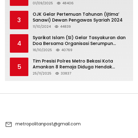
5 Hari atau Hadapi Aksi Rakyat
01/09/2025
48406
OJK Gelar Pertemuan Tahunan (Ijtima’
3
Sanawi) Dewan Pengawas Syariah 2024
11/10/2024
44839
Syarikat Islam (SI) Gelar Tasyakuran dan
4
Doa Bersama Organisasi Serumpun
Syarikat Islam Doa
16/10/2025
40769
Tim Presisi Polres Metro Bekasi Kota
5
Amankan 8 Remaja Diduga Hendak
Tawuran
25/11/2025
33837
metropolitanpost@gmail.com