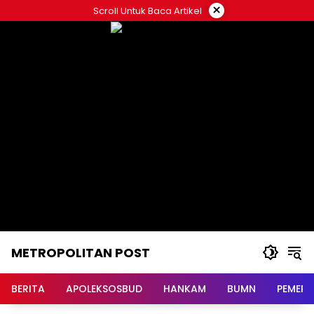
Langsung
×
Scroll Untuk Baca Artikel
ke
konten
METROPOLITAN POST
BERITA
APOLEKSOSBUD
HANKAM
BUMN
PEMERI