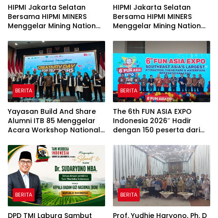
HIPMI Jakarta Selatan
HIPMI Jakarta Selatan
Bersama HIPMI MINERS
Bersama HIPMI MINERS
Menggelar Mining Nation
Menggelar Mining Nation
Revolution 2026 Di Pondok
Revolution 2026 Di Pondok
Indah Golf Jakarta
Indah Golf Jakarta
BERITA
BERITA
Yayasan Build And Share
The 6th FUN ASIA EXPO
Alumni ITB 85 Menggelar
Indonesia 2026″ Hadir
Acara Workshop National
dengan 150 peserta dari
Creativity Day for Teacher
mancanegara Perkuat
2026 & Dibuka Resmi
Industri Taman Rekreasi
Pramono Anung (Gubernur
dan Ekosistem Pariwisata
DKI Jakarta)
di Tanah Air
BERITA
BERITA
DPD TMI Labura Sambut
Prof. Yudhie Haryono, Ph. D