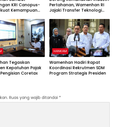
ngan KRI Canopus-
Pertahanan, Wamenhan RI
erkuat Kemampuan
Jajaki Transfer Teknologi
nan Maritim Nasional
dengan Aerospace Long-
March International
M
HANKAM
han Tegaskan
Wamenhan Hadiri Rapat
en Kepatuhan Pajak
Koordinasi Rekrutmen SDM
 Pengisian Coretax
Program Strategis Presiden
kan.
Ruas yang wajib ditandai
*