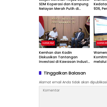
SDM Koperasi dan Kampung
Kedata
Nelayan Merah Putih di
936, P
Surabaya
Pertaha
HANKAM
HANKA
Kemhan dan Kadin
Wamen
Diskusikan Tantangan
Komitm
Investasi di Kawasan Industri
melalui
Sumatra
Tinggalkan Balasan
Alamat email Anda tidak akan dipublikasi