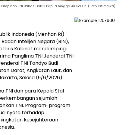
impinan TNI Bahas Listrik Papua hingga Air Bersih. (Foto: Istimewa)
blik Indonesia (Menhan RI)
Badan Intelijen Negara (BIN),
retaris Kabinet mendampingi
rima Panglima TNI Jenderal TNI
Jenderal TNI Tandyo Budi
atan Darat, Angkatan Laut, dan
akarta, Selasa (9/6/2026).
a TNI dan para Kepala Staf
perkembangan sejumlah
alankan TNI. Program-program
busi nyata terhadap
ngkatan kesejahteraan
onesia.