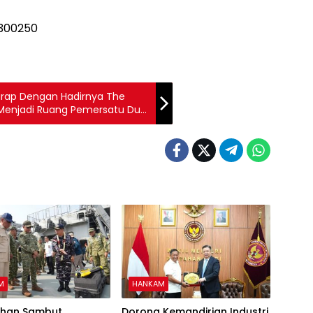
harap Dengan Hadirnya The
 Menjadi Ruang Pemersatu Dua
 Besar Universitas Jenderal
anyumas Raya
M
HANKAM
han Sambut
Dorong Kemandirian Industri