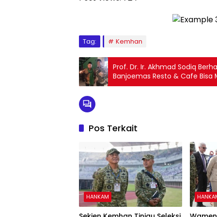
Tag:
Kemhan
Prof. Dr. Ir. Akhmad Sodiq Ber
Banjoemas Resto & Cafe Bisa
Komunitas Besar Yaitu Keluarga
Soedirman Dan Masyarakat B
Pos Terkait
HANKAM
HANKA
Sekjen Kemhan Tinjau Seleksi
Wamen