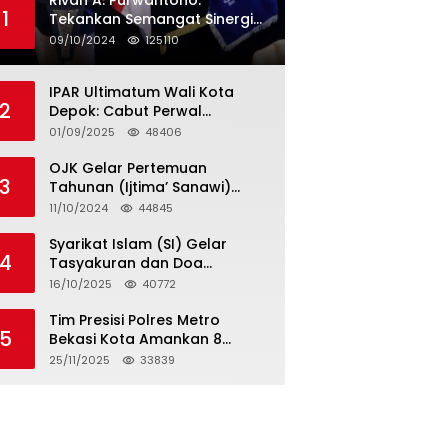
Rivan A. Purwantono:
1
Tekankan Semangat Sinergi
dan Kolaborasi dalam
09/10/2024
125110
Rakernas Serikat Pekerja Jasa
Raharja
IPAR Ultimatum Wali Kota
2
Depok: Cabut Perwal
Tunjangan DPRD Rp40 Juta
01/09/2025
48406
dalam 5 Hari atau Hadapi
Aksi Rakyat
OJK Gelar Pertemuan
3
Tahunan (Ijtima’ Sanawi)
Dewan Pengawas Syariah
11/10/2024
44845
2024
Syarikat Islam (SI) Gelar
4
Tasyakuran dan Doa
Bersama Organisasi
16/10/2025
40772
Serumpun Syarikat Islam Doa
Tim Presisi Polres Metro
5
Bekasi Kota Amankan 8
Remaja Diduga Hendak
25/11/2025
33839
Tawuran