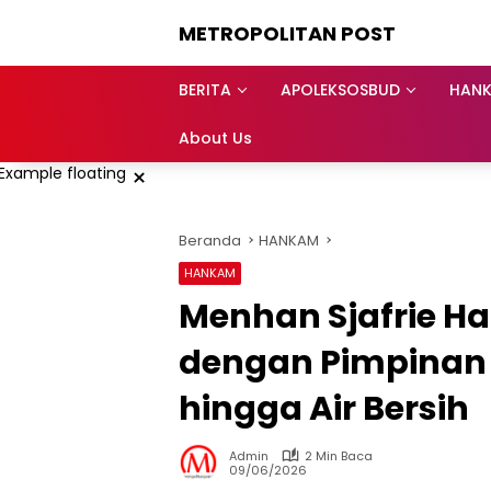
Langsung
METROPOLITAN POST
ke
konten
BERITA
APOLEKSOSBUD
HAN
About Us
×
Beranda
HANKAM
HANKAM
Menhan Sjafrie Ha
dengan Pimpinan T
hingga Air Bersih
Admin
2 Min Baca
09/06/2026