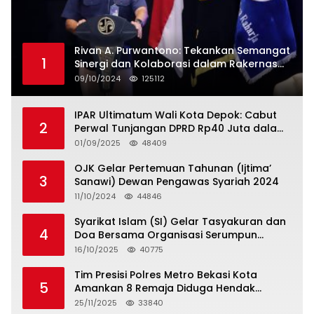
Rivan A. Purwantono: Tekankan Semangat
1
Sinergi dan Kolaborasi dalam Rakernas
Serikat Pekerja Jasa Raharja
09/10/2024
125112
IPAR Ultimatum Wali Kota Depok: Cabut
2
Perwal Tunjangan DPRD Rp40 Juta dalam
5 Hari atau Hadapi Aksi Rakyat
01/09/2025
48409
OJK Gelar Pertemuan Tahunan (Ijtima’
3
Sanawi) Dewan Pengawas Syariah 2024
11/10/2024
44846
Syarikat Islam (SI) Gelar Tasyakuran dan
4
Doa Bersama Organisasi Serumpun
Syarikat Islam Doa
16/10/2025
40775
Tim Presisi Polres Metro Bekasi Kota
5
Amankan 8 Remaja Diduga Hendak
Tawuran
25/11/2025
33840