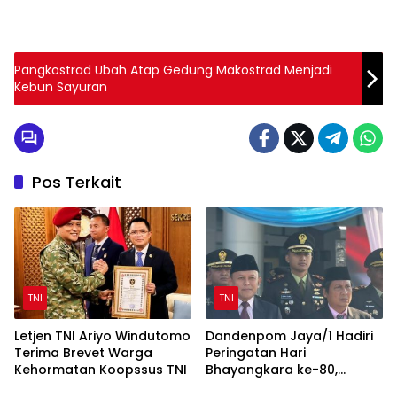
Pangkostrad Ubah Atap Gedung Makostrad Menjadi
Kebun Sayuran
Pos Terkait
TNI
TNI
Letjen TNI Ariyo Windutomo
Dandenpom Jaya/1 Hadiri
Terima Brevet Warga
Peringatan Hari
Kehormatan Koopssus TNI
Bhayangkara ke-80,
Perkuat Sinergi TNI-Polri