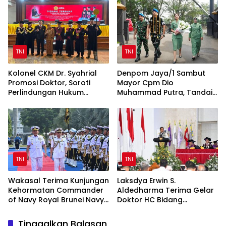
TNI
TNI
Kolonel CKM Dr. Syahrial
Denpom Jaya/1 Sambut
Promosi Doktor, Soroti
Mayor Cpm Dio
Perlindungan Hukum
Muhammad Putra, Tandai
Prajurit TNI Penyandang
Awal Kepemimpinan Baru
Disabilitas
TNI
TNI
Wakasal Terima Kunjungan
Laksdya Erwin S.
Kehormatan Commander
Aldedharma Terima Gelar
of Navy Royal Brunei Navy
Doktor HC Bidang
di Mabesal
Kemaritiman dari Unsrat
Tinggalkan Balasan