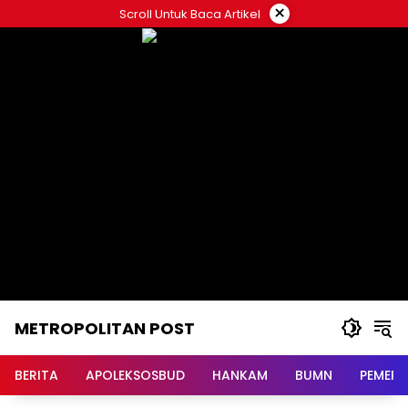
Langsung
×
Scroll Untuk Baca Artikel
ke
konten
METROPOLITAN POST
BERITA
APOLEKSOSBUD
HANKAM
BUMN
PEMERI