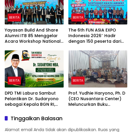
BERITA
BERITA
Yayasan Build And Share
The 6th FUN ASIA EXPO
Alumni ITB 85 Menggelar
Indonesia 2026″ Hadir
Acara Workshop National
dengan 150 peserta dari
Creativity Day for Teacher
mancanegara Perkuat
2026 & Dibuka Resmi
Industri Taman Rekreasi
Pramono Anung (Gubernur
dan Ekosistem Pariwisata
DKI Jakarta)
di Tanah Air
BERITA
BERITA
DPD TMI Labura Sambut
Prof. Yudhie Haryono, Ph. D
Pelantikan Dr. Sudaryono
(CEO Nusantara Center)
sebagai Kepala BGN RI,
Meluncurkan Buku
Optimistis Perkuat
Soemitro Djojohadikusumo
Ketahanan Pangan dan
Anti Penjajahan yang
Tinggalkan Balasan
Gizi Nasional
dirangkaikan dengan
Simposium Nasional
Alamat email Anda tidak akan dipublikasikan.
Ruas yang