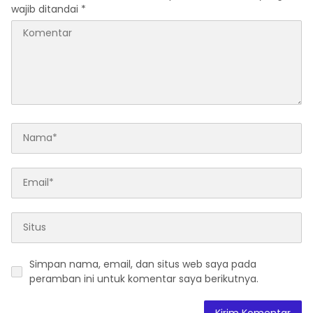
bertema “Urgensi Undang-
wajib ditandai
*
Undang Perekonomian
Nasional dan
Kesejahteraan Sosial
dalam Menata Bangsa
Menuju Indonesia Emas
2045”
Simpan nama, email, dan situs web saya pada
peramban ini untuk komentar saya berikutnya.