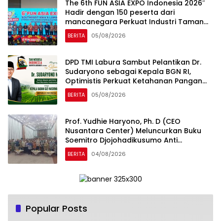
The 6th FUN ASIA EXPO Indonesia 2026″
Hadir dengan 150 peserta dari
mancanegara Perkuat Industri Taman
Rekreasi dan Ekosistem Pariwisata di
BERITA
05/08/2026
Tanah Air
DPD TMI Labura Sambut Pelantikan Dr.
Sudaryono sebagai Kepala BGN RI,
Optimistis Perkuat Ketahanan Pangan
dan Gizi Nasional
BERITA
05/08/2026
Prof. Yudhie Haryono, Ph. D (CEO
Nusantara Center) Meluncurkan Buku
Soemitro Djojohadikusumo Anti
Penjajahan yang dirangkaikan dengan
BERITA
04/08/2026
Simposium Nasional bertema “Urgensi
Undang-Undang Perekonomian
Nasional dan Kesejahteraan Sosial
dalam Menata Bangsa Menuju Indonesia
Emas 2045”
Popular Posts