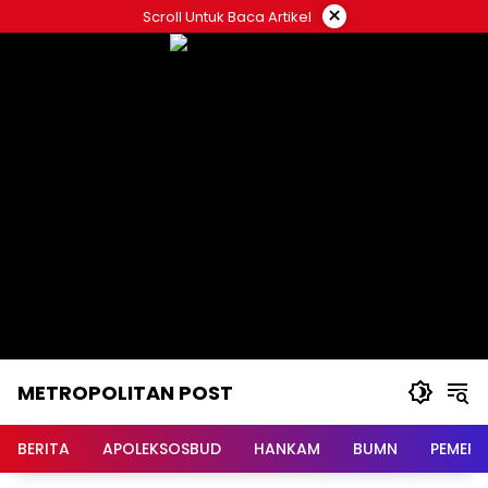
Langsung
×
Scroll Untuk Baca Artikel
ke
konten
METROPOLITAN POST
BERITA
APOLEKSOSBUD
HANKAM
BUMN
PEMERI