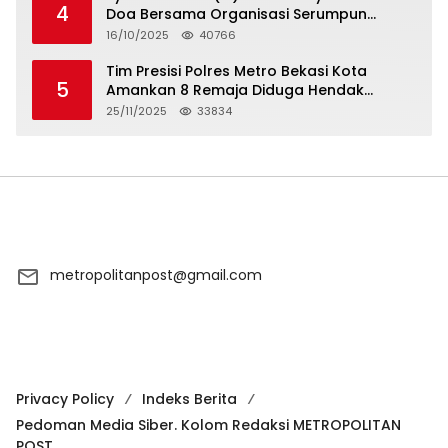
4
Doa Bersama Organisasi Serumpun
Syarikat Islam Doa
16/10/2025
40766
Tim Presisi Polres Metro Bekasi Kota
5
Amankan 8 Remaja Diduga Hendak
Tawuran
25/11/2025
33834
metropolitanpost@gmail.com
Privacy Policy
Indeks Berita
Pedoman Media Siber. Kolom Redaksi METROPOLITAN
POST