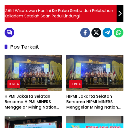
2.851 Wisatawan Hari Ini Ke Pulau Seribu dari Pelabuhan
Kaliadem Setelah Scan PeduliLindungi
Pos Terkait
BERITA
BERITA
HIPMI Jakarta Selatan
HIPMI Jakarta Selatan
Bersama HIPMI MINERS
Bersama HIPMI MINERS
Menggelar Mining Nation
Menggelar Mining Nation
Revolution 2026 Di Pondok
Revolution 2026 Di Pondok
Indah Golf Jakarta
Indah Golf Jakarta