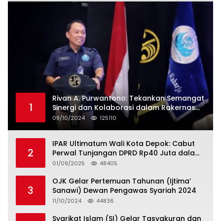
Rivan A. Purwantono: Tekankan Semangat
1
Sinergi dan Kolaborasi dalam Rakernas
Serikat Pekerja Jasa Raharja
09/10/2024
125110
IPAR Ultimatum Wali Kota Depok: Cabut
2
Perwal Tunjangan DPRD Rp40 Juta dalam
5 Hari atau Hadapi Aksi Rakyat
01/09/2025
48405
OJK Gelar Pertemuan Tahunan (Ijtima’
3
Sanawi) Dewan Pengawas Syariah 2024
11/10/2024
44836
Syarikat Islam (SI) Gelar Tasyakuran dan