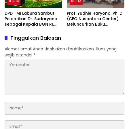
BERITA
BERITA
DPD TMI Labura Sambut
Prof. Yudhie Haryono, Ph. D
Pelantikan Dr. Sudaryono
(CEO Nusantara Center)
sebagai Kepala BGN RI,
Meluncurkan Buku
Optimistis Perkuat
Soemitro Djojohadikusumo
Ketahanan Pangan dan
Anti Penjajahan yang
Tinggalkan Balasan
Gizi Nasional
dirangkaikan dengan
Simposium Nasional
Alamat email Anda tidak akan dipublikasikan.
Ruas yang
bertema “Urgensi Undang-
wajib ditandai
*
Undang Perekonomian
Nasional dan
Kesejahteraan Sosial
dalam Menata Bangsa
Menuju Indonesia Emas
2045”