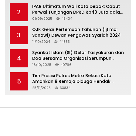
IPAR Ultimatum Wali Kota Depok: Cabut
2
Perwal Tunjangan DPRD Rp40 Juta dalam
5 Hari atau Hadapi Aksi Rakyat
01/09/2025
48404
OJK Gelar Pertemuan Tahunan (Ijtima’
3
Sanawi) Dewan Pengawas Syariah 2024
11/10/2024
44835
Syarikat Islam (SI) Gelar Tasyakuran dan
4
Doa Bersama Organisasi Serumpun
Syarikat Islam Doa
16/10/2025
40766
Tim Presisi Polres Metro Bekasi Kota
5
Amankan 8 Remaja Diduga Hendak
Tawuran
25/11/2025
33834