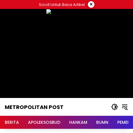
Langsung
×
Scroll Untuk Baca Artikel
ke
konten
METROPOLITAN POST
BERITA
APOLEKSOSBUD
HANKAM
BUMN
PEMERI