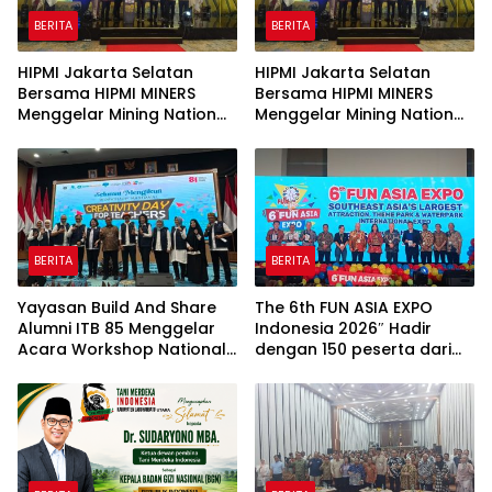
BERITA
BERITA
HIPMI Jakarta Selatan
HIPMI Jakarta Selatan
Bersama HIPMI MINERS
Bersama HIPMI MINERS
Menggelar Mining Nation
Menggelar Mining Nation
Revolution 2026 Di Pondok
Revolution 2026 Di Pondok
Indah Golf Jakarta
Indah Golf Jakarta
BERITA
BERITA
Yayasan Build And Share
The 6th FUN ASIA EXPO
Alumni ITB 85 Menggelar
Indonesia 2026″ Hadir
Acara Workshop National
dengan 150 peserta dari
Creativity Day for Teacher
mancanegara Perkuat
2026 & Dibuka Resmi
Industri Taman Rekreasi
Pramono Anung (Gubernur
dan Ekosistem Pariwisata
DKI Jakarta)
di Tanah Air