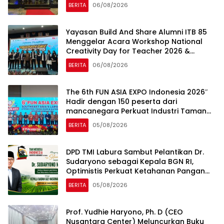
Jakarta
BERITA
06/08/2026
Yayasan Build And Share Alumni ITB 85
Menggelar Acara Workshop National
Creativity Day for Teacher 2026 &
Dibuka Resmi Pramono Anung (Gubernur
BERITA
06/08/2026
DKI Jakarta)
The 6th FUN ASIA EXPO Indonesia 2026″
Hadir dengan 150 peserta dari
mancanegara Perkuat Industri Taman
Rekreasi dan Ekosistem Pariwisata di
BERITA
05/08/2026
Tanah Air
DPD TMI Labura Sambut Pelantikan Dr.
Sudaryono sebagai Kepala BGN RI,
Optimistis Perkuat Ketahanan Pangan
dan Gizi Nasional
BERITA
05/08/2026
Prof. Yudhie Haryono, Ph. D (CEO
Nusantara Center) Meluncurkan Buku