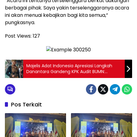
“Acara ini tentunya terselenggara berkat dukungan
berbagai pihak. Saya yakin terselenggaranya acara
ini akan menuai kebajikan bagi kita semua,”
pungkasnya.
Post Views:
127
Majelis Adat Indonesia Apresiasi Langkah
Danantara Gandeng KPK Audit BUMN:
Komitmen Bersihkan Korupsi Harus Berjalan
Beriringan Dengan Peningkatan Kinerja
Pos Terkait