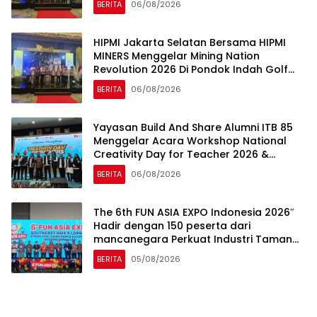
BERITA
06/08/2026
HIPMI Jakarta Selatan Bersama HIPMI
MINERS Menggelar Mining Nation
Revolution 2026 Di Pondok Indah Golf
Jakarta
BERITA
06/08/2026
Yayasan Build And Share Alumni ITB 85
Menggelar Acara Workshop National
Creativity Day for Teacher 2026 &
Dibuka Resmi Pramono Anung (Gubernur
BERITA
06/08/2026
DKI Jakarta)
The 6th FUN ASIA EXPO Indonesia 2026″
Hadir dengan 150 peserta dari
mancanegara Perkuat Industri Taman
Rekreasi dan Ekosistem Pariwisata di
BERITA
05/08/2026
Tanah Air