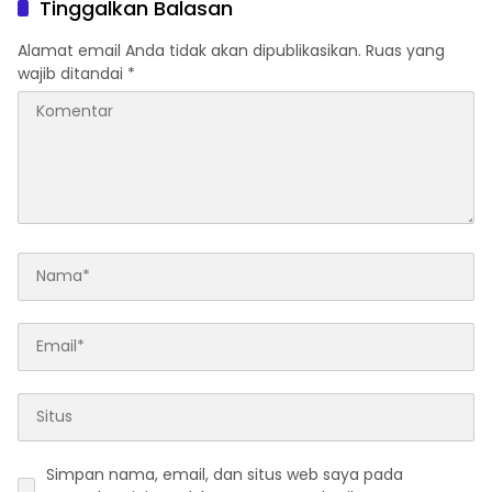
Tinggalkan Balasan
Pramono Anung (Gubernur
dan Ekosistem Pariwisata
DKI Jakarta)
di Tanah Air
Alamat email Anda tidak akan dipublikasikan.
Ruas yang
wajib ditandai
*
Simpan nama, email, dan situs web saya pada