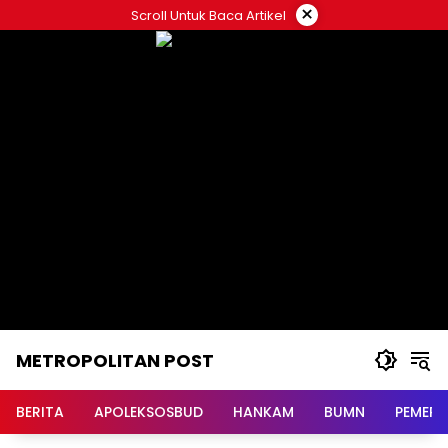
Langsung
×
Scroll Untuk Baca Artikel
ke
konten
METROPOLITAN POST
BERITA
APOLEKSOSBUD
HANKAM
BUMN
PEMERI