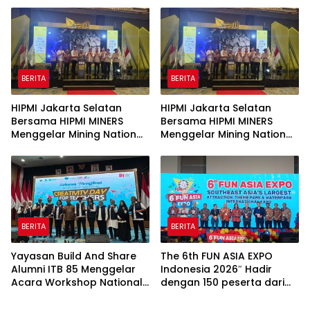
Perlindungan Anak
BERITA
BERITA
HIPMI Jakarta Selatan
HIPMI Jakarta Selatan
Bersama HIPMI MINERS
Bersama HIPMI MINERS
Menggelar Mining Nation
Menggelar Mining Nation
Revolution 2026 Di Pondok
Revolution 2026 Di Pondok
Indah Golf Jakarta
Indah Golf Jakarta
BERITA
BERITA
Yayasan Build And Share
The 6th FUN ASIA EXPO
Alumni ITB 85 Menggelar
Indonesia 2026″ Hadir
Acara Workshop National
dengan 150 peserta dari
Creativity Day for Teacher
mancanegara Perkuat
2026 & Dibuka Resmi
Industri Taman Rekreasi