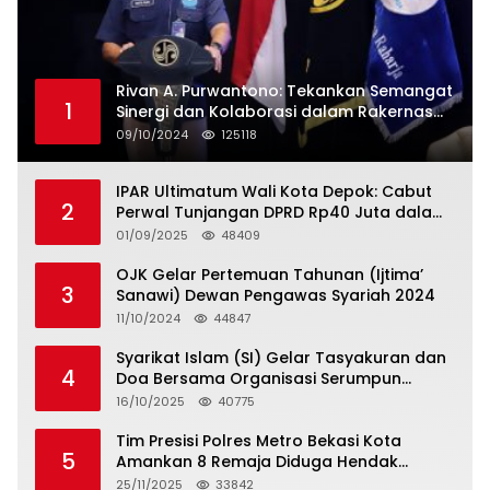
Rivan A. Purwantono: Tekankan Semangat
1
Sinergi dan Kolaborasi dalam Rakernas
Serikat Pekerja Jasa Raharja
09/10/2024
125118
IPAR Ultimatum Wali Kota Depok: Cabut
2
Perwal Tunjangan DPRD Rp40 Juta dalam
5 Hari atau Hadapi Aksi Rakyat
01/09/2025
48409
OJK Gelar Pertemuan Tahunan (Ijtima’
3
Sanawi) Dewan Pengawas Syariah 2024
11/10/2024
44847
Syarikat Islam (SI) Gelar Tasyakuran dan
4
Doa Bersama Organisasi Serumpun
Syarikat Islam Doa
16/10/2025
40775
Tim Presisi Polres Metro Bekasi Kota
5
Amankan 8 Remaja Diduga Hendak
Tawuran
25/11/2025
33842