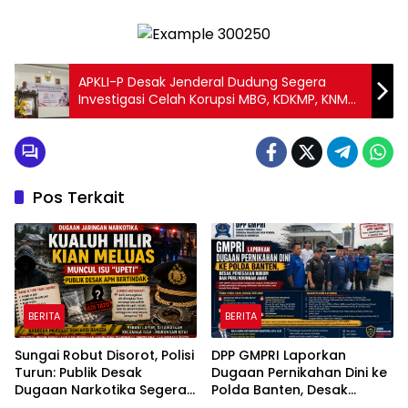
APKLI-P Desak Jenderal Dudung Segera
Investigasi Celah Korupsi MBG, KDKMP, KNMP
dan Sekolah Rakyat, Lelet Turun Ke Jalan
Pos Terkait
BERITA
BERITA
Sungai Robut Disorot, Polisi
DPP GMPRI Laporkan
Turun: Publik Desak
Dugaan Pernikahan Dini ke
Dugaan Narkotika Segera
Polda Banten, Desak
Diusut
Penegakan Hukum dan