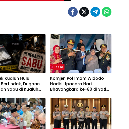
POLRI
k Kualuh Hulu
Komjen Pol Imam Widodo
 Bertindak, Dugaan
Hadiri Upacara Hari
an Sabu di Kualuh
Bhayangkara ke-80 di Satlat
 Kembali Jadi
Brimob Cikeas
n Warga