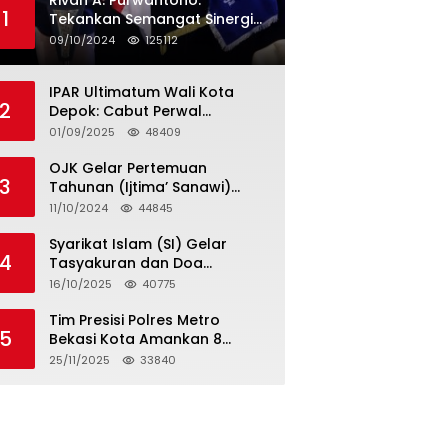
Rivan A. Purwantono:
1
Tekankan Semangat Sinergi
dan Kolaborasi dalam
09/10/2024
125112
Rakernas Serikat Pekerja Jasa
Raharja
IPAR Ultimatum Wali Kota
2
Depok: Cabut Perwal
Tunjangan DPRD Rp40 Juta
01/09/2025
48409
dalam 5 Hari atau Hadapi
Aksi Rakyat
OJK Gelar Pertemuan
3
Tahunan (Ijtima’ Sanawi)
Dewan Pengawas Syariah
11/10/2024
44845
2024
Syarikat Islam (SI) Gelar
4
Tasyakuran dan Doa
Bersama Organisasi
16/10/2025
40775
Serumpun Syarikat Islam Doa
Tim Presisi Polres Metro
5
Bekasi Kota Amankan 8
Remaja Diduga Hendak
25/11/2025
33840
Tawuran