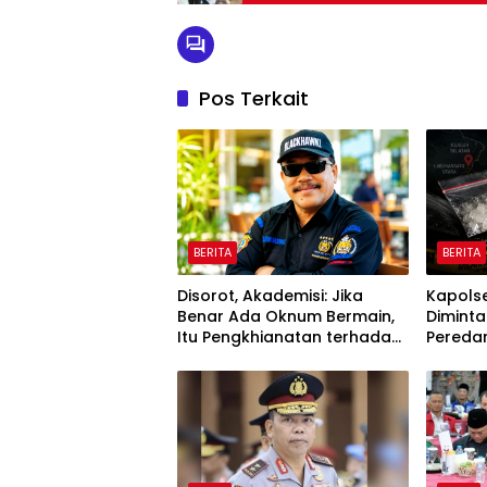
Jalani Scan PeduliLindungi
Pos Terkait
BERITA
BERITA
Disorot, Akademisi: Jika
Kapolse
Benar Ada Oknum Bermain,
Diminta
Itu Pengkhianatan terhadap
Peredar
Negara
Selatan
Sorota