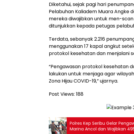
Diketahui, sejak pagi hari penumpa
Pelabuhan Kaliadem Muara Angke 
mereka diwajibkan untuk men-scan 
ditunjukkan kepada petugas pelabuh
Terdata, sebanyak 2.216 penumpang 
menggunakan 17 kapal angkut set
protokol kesehatan dan menjalani sc
“Pengawasan protokol kesehatan dan 
lakukan untuk menjaga agar wilaya
Zona Hijau COVID-19,” ujarnya.
Post Views:
188
Polres Kep Seribu Gelar Peng
Marina Ancol dan Wajibkan 49