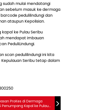
ng sudah mulai mendatangi
dan sebelum masuk ke dermaga
barcode pedulilindungi dan
an ataupun Kepolisian.
kapal ke Pulau Seribu
elah mendapat imbauan
an PeduliLindungi.
scan pedulilindungi ini kita
h Kepulauan Seribu tetap dalam
awasan ProKes di Dermaga
5 Penumpang Kapal ke Pulau