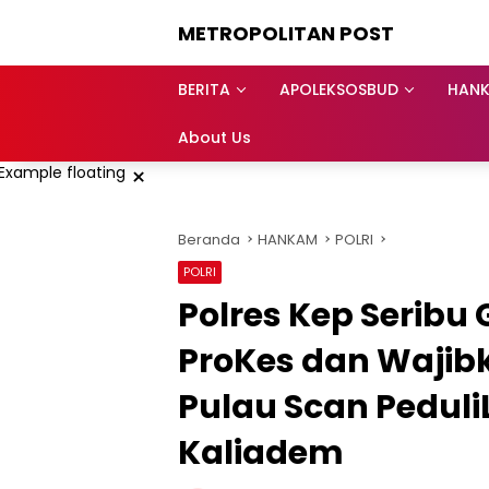
Langsung
METROPOLITAN POST
ke
konten
BERITA
APOLEKSOSBUD
HAN
About Us
×
Beranda
HANKAM
POLRI
POLRI
Polres Kep Seribu
ProKes dan Wajib
Pulau Scan Peduli
Kaliadem