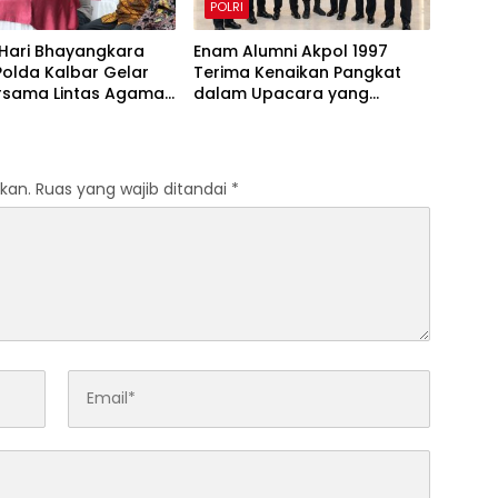
POLRI
 Hari Bhayangkara
Enam Alumni Akpol 1997
Polda Kalbar Gelar
Terima Kenaikan Pangkat
rsama Lintas Agama
dalam Upacara yang
t Semangat
Dipimpin Kapolri
dian
kan.
Ruas yang wajib ditandai
*