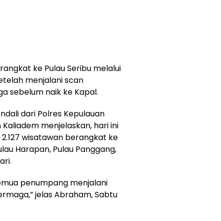
rangkat ke Pulau Seribu melalui
telah menjalani scan
ga sebelum naik ke Kapal.
dali dari Polres Kepulauan
 Kaliadem menjelaskan, hari ini
 2.127 wisatawan berangkat ke
ulau Harapan, Pulau Panggang,
ri.
 semua penumpang menjalani
Dermaga,” jelas Abraham, Sabtu