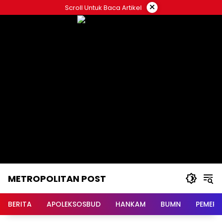
Langsung
×
Scroll Untuk Baca Artikel
ke
konten
METROPOLITAN POST
BERITA
APOLEKSOSBUD
HANKAM
BUMN
PEMERI