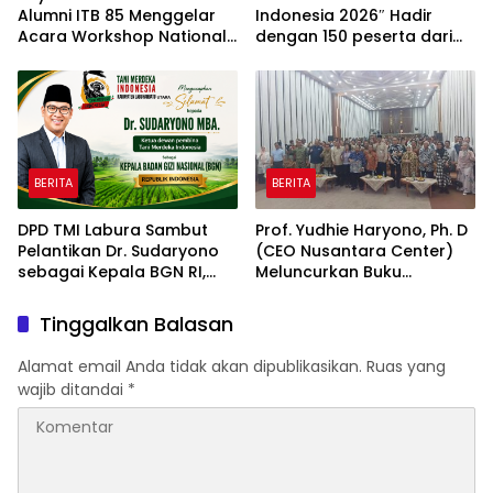
Alumni ITB 85 Menggelar
Indonesia 2026″ Hadir
Acara Workshop National
dengan 150 peserta dari
Creativity Day for Teacher
mancanegara Perkuat
2026 & Dibuka Resmi
Industri Taman Rekreasi
Pramono Anung (Gubernur
dan Ekosistem Pariwisata
DKI Jakarta)
di Tanah Air
BERITA
BERITA
DPD TMI Labura Sambut
Prof. Yudhie Haryono, Ph. D
Pelantikan Dr. Sudaryono
(CEO Nusantara Center)
sebagai Kepala BGN RI,
Meluncurkan Buku
Optimistis Perkuat
Soemitro Djojohadikusumo
Ketahanan Pangan dan
Anti Penjajahan yang
Tinggalkan Balasan
Gizi Nasional
dirangkaikan dengan
Simposium Nasional
Alamat email Anda tidak akan dipublikasikan.
Ruas yang
bertema “Urgensi Undang-
wajib ditandai
*
Undang Perekonomian
Nasional dan
Kesejahteraan Sosial
dalam Menata Bangsa
Menuju Indonesia Emas