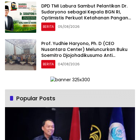
DPD TMI Labura Sambut Pelantikan Dr.
Sudaryono sebagai Kepala BGN RI,
Optimistis Perkuat Ketahanan Pangan
dan Gizi Nasional
BERITA
05/08/2026
Prof. Yudhie Haryono, Ph. D (CEO
Nusantara Center) Meluncurkan Buku
Soemitro Djojohadikusumo Anti
Penjajahan yang dirangkaikan dengan
BERITA
04/08/2026
Simposium Nasional bertema “Urgensi
Undang-Undang Perekonomian
Nasional dan Kesejahteraan Sosial
dalam Menata Bangsa Menuju Indonesia
Emas 2045”
Popular Posts