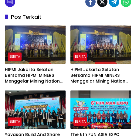
Timur. Kegiatan Yang Mengusung tema
“Transformasi Ekonomi Nasional Dalam
Kepemimpinan Presiden Prabowo Subianto”
Pos Terkait
BERITA
BERITA
HIPMI Jakarta Selatan
HIPMI Jakarta Selatan
Bersama HIPMI MINERS
Bersama HIPMI MINERS
Menggelar Mining Nation
Menggelar Mining Nation
Revolution 2026 Di Pondok
Revolution 2026 Di Pondok
Indah Golf Jakarta
Indah Golf Jakarta
BERITA
BERITA
Yayasan Build And Share
The 6th FUN ASIA EXPO