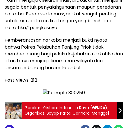
“Kami mengajak seluruh masyarakat untuk menjauhi
segala bentuk penyalahgunaan maupun peredaran
narkoba. Peran serta masyarakat sangat penting
untuk menciptakan lingkungan yang bersih dari
narkotika,” pungkasnya.
Pemberantasan narkoba menjadi bukti nyata
bahwa Polres Pelabuhan Tanjung Priok tidak
memberi ruang bagi pelaku kejahatan narkotika dan
akan terus menjaga keamanan wilayah dari
ancaman barang haram tersebut.
Post Views:
212
Gerakan Kristiani Indonesia Raya (GEKIRA),
Organisasi Sayap Partai Gerindra, Menggelar
Rapat Kerja Nasional (Rakernas) pada 12–14
Juni 2026 di Hotel Novotel Pulomas, Jakarta