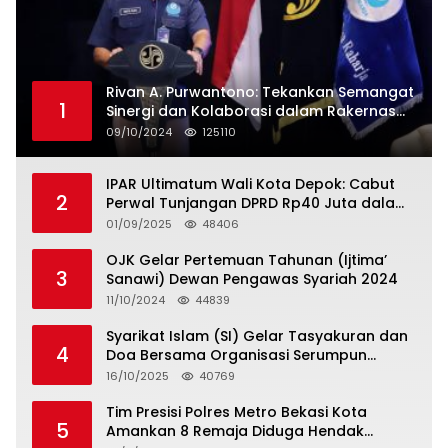
Rivan A. Purwantono: Tekankan Semangat
1
Sinergi dan Kolaborasi dalam Rakernas
Serikat Pekerja Jasa Raharja
09/10/2024
125110
IPAR Ultimatum Wali Kota Depok: Cabut
2
Perwal Tunjangan DPRD Rp40 Juta dalam
5 Hari atau Hadapi Aksi Rakyat
01/09/2025
48406
OJK Gelar Pertemuan Tahunan (Ijtima’
3
Sanawi) Dewan Pengawas Syariah 2024
11/10/2024
44839
Syarikat Islam (SI) Gelar Tasyakuran dan
4
Doa Bersama Organisasi Serumpun
Syarikat Islam Doa
16/10/2025
40769
Tim Presisi Polres Metro Bekasi Kota
5
Amankan 8 Remaja Diduga Hendak