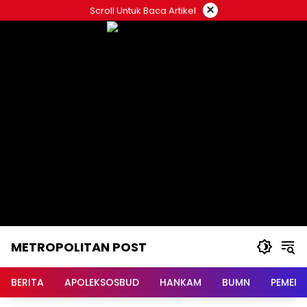
Langsung
×
Scroll Untuk Baca Artikel
ke
konten
METROPOLITAN POST
BERITA
APOLEKSOSBUD
HANKAM
BUMN
PEMERI