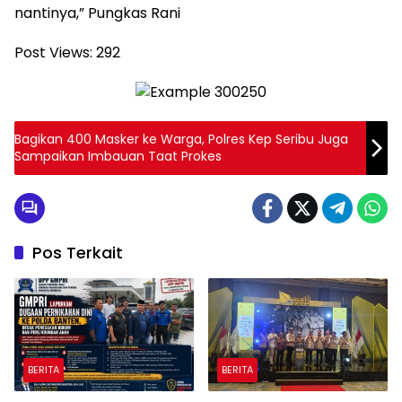
nantinya,” Pungkas Rani
Post Views:
292
Bagikan 400 Masker ke Warga, Polres Kep Seribu Juga
Sampaikan Imbauan Taat Prokes
Pos Terkait
BERITA
BERITA