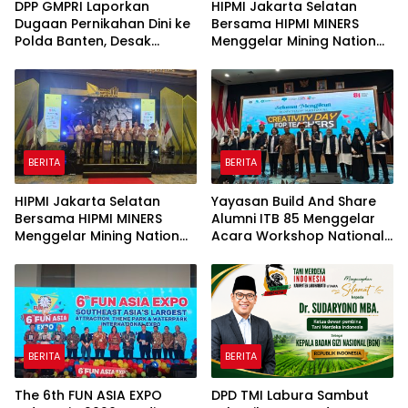
DPP GMPRI Laporkan
HIPMI Jakarta Selatan
Dugaan Pernikahan Dini ke
Bersama HIPMI MINERS
Polda Banten, Desak
Menggelar Mining Nation
Penegakan Hukum dan
Revolution 2026 Di Pondok
Perlindungan Anak
Indah Golf Jakarta
BERITA
BERITA
HIPMI Jakarta Selatan
Yayasan Build And Share
Bersama HIPMI MINERS
Alumni ITB 85 Menggelar
Menggelar Mining Nation
Acara Workshop National
Revolution 2026 Di Pondok
Creativity Day for Teacher
Indah Golf Jakarta
2026 & Dibuka Resmi
Pramono Anung (Gubernur
DKI Jakarta)
BERITA
BERITA
The 6th FUN ASIA EXPO
DPD TMI Labura Sambut