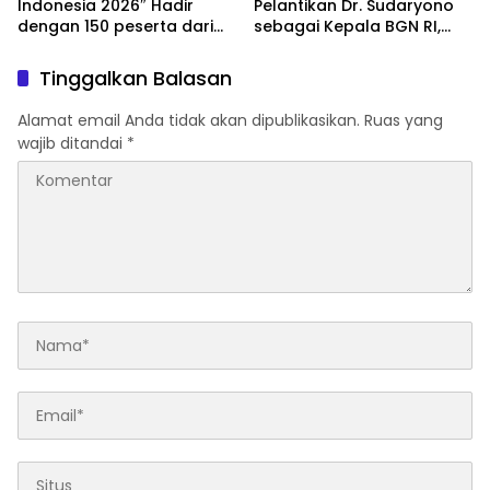
Indonesia 2026″ Hadir
Pelantikan Dr. Sudaryono
dengan 150 peserta dari
sebagai Kepala BGN RI,
mancanegara Perkuat
Optimistis Perkuat
Industri Taman Rekreasi
Ketahanan Pangan dan
Tinggalkan Balasan
dan Ekosistem Pariwisata
Gizi Nasional
di Tanah Air
Alamat email Anda tidak akan dipublikasikan.
Ruas yang
wajib ditandai
*