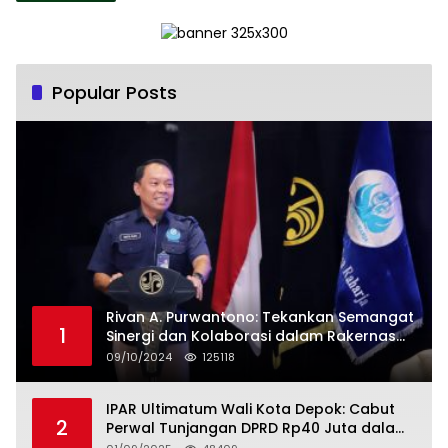
Popular Posts
Rivan A. Purwantono: Tekankan Semangat
1
Sinergi dan Kolaborasi dalam Rakernas
Serikat Pekerja Jasa Raharja
09/10/2024
125118
IPAR Ultimatum Wali Kota Depok: Cabut
2
Perwal Tunjangan DPRD Rp40 Juta dalam
5 Hari atau Hadapi Aksi Rakyat