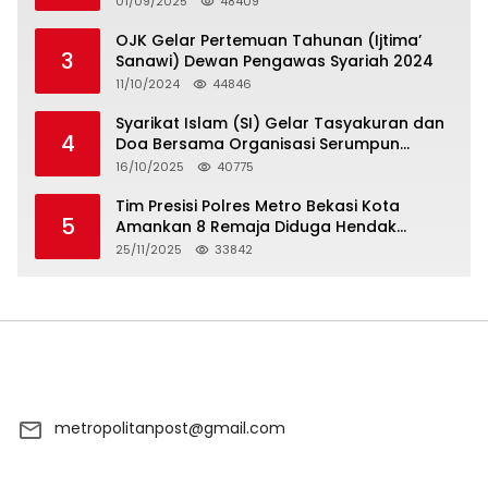
01/09/2025
48409
OJK Gelar Pertemuan Tahunan (Ijtima’
3
Sanawi) Dewan Pengawas Syariah 2024
11/10/2024
44846
Syarikat Islam (SI) Gelar Tasyakuran dan
4
Doa Bersama Organisasi Serumpun
Syarikat Islam Doa
16/10/2025
40775
Tim Presisi Polres Metro Bekasi Kota
5
Amankan 8 Remaja Diduga Hendak
Tawuran
25/11/2025
33842
metropolitanpost@gmail.com