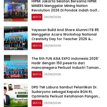
HIPMI Jakarta Selatan Bersama HIPMI
MINERS Menggelar Mining Nation
Revolution 2026 Di Pondok Indah Golf
Jakarta
BERITA
06/08/2026
Yayasan Build And Share Alumni ITB 85
Menggelar Acara Workshop National
Creativity Day for Teacher 2026 &
Dibuka Resmi Pramono Anung (Gubernur
BERITA
06/08/2026
DKI Jakarta)
The 6th FUN ASIA EXPO Indonesia 2026″
Hadir dengan 150 peserta dari
mancanegara Perkuat Industri Taman
Rekreasi dan Ekosistem Pariwisata di
BERITA
05/08/2026
Tanah Air
DPD TMI Labura Sambut Pelantikan Dr.
Sudaryono sebagai Kepala BGN RI,
Optimistis Perkuat Ketahanan Pangan
dan Gizi Nasional
BERITA
05/08/2026