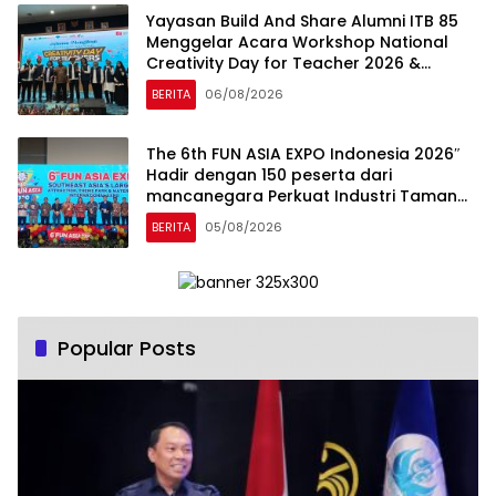
Yayasan Build And Share Alumni ITB 85
Menggelar Acara Workshop National
Creativity Day for Teacher 2026 &
Dibuka Resmi Pramono Anung (Gubernur
BERITA
06/08/2026
DKI Jakarta)
The 6th FUN ASIA EXPO Indonesia 2026″
Hadir dengan 150 peserta dari
mancanegara Perkuat Industri Taman
Rekreasi dan Ekosistem Pariwisata di
BERITA
05/08/2026
Tanah Air
Popular Posts