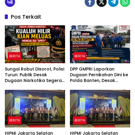
Pos Terkait
BERITA
BERITA
Sungai Robut Disorot, Polisi
DPP GMPRI Laporkan
Turun: Publik Desak
Dugaan Pernikahan Dini ke
Dugaan Narkotika Segera
Polda Banten, Desak
Diusut
Penegakan Hukum dan
Perlindungan Anak
BERITA
BERITA
HIPMI Jakarta Selatan
HIPMI Jakarta Selatan