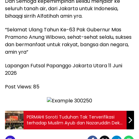
Dan Semoga kepemimpinan Beliau menjalar ke
seluruh tanah air, dari Jakarta untuk Indonesia,
bihaqqi sirrih Alfatihah amin yra.
“Selamat Ulang Tahun Ke-63 Pak Gubernur Mas
Pramono Anung Wibowo, sehat-sehat selalu, sukses
dan bermanfaat untuk rakyat, bangsa dan negara,
amin yra”
Lapangan Futsal Papanggo Jakarta Utara 11 Juni
2026
Post Views:
85
PERMAHI Soroti Tuduhan Tak Terverifikasi
terhadap Muslim Ayub dan Nazaruddin Dek
Gam, Ingatkan Pentingnya Prinsip Negara
Hukum