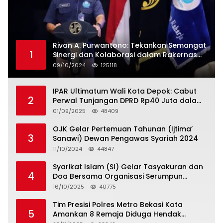
Rivan A. Purwantono: Tekankan Semangat
1
Sinergi dan Kolaborasi dalam Rakernas
Serikat Pekerja Jasa Raharja
09/10/2024
125118
IPAR Ultimatum Wali Kota Depok: Cabut
2
Perwal Tunjangan DPRD Rp40 Juta dalam
5 Hari atau Hadapi Aksi Rakyat
01/09/2025
48409
OJK Gelar Pertemuan Tahunan (Ijtima’
3
Sanawi) Dewan Pengawas Syariah 2024
11/10/2024
44847
Syarikat Islam (SI) Gelar Tasyakuran dan
4
Doa Bersama Organisasi Serumpun
Syarikat Islam Doa
16/10/2025
40775
Tim Presisi Polres Metro Bekasi Kota
5
Amankan 8 Remaja Diduga Hendak