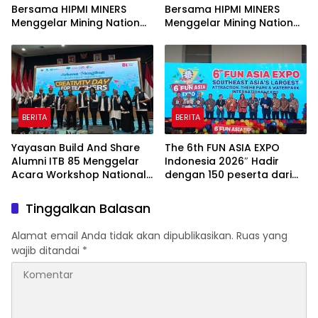
Bersama HIPMI MINERS
Bersama HIPMI MINERS
Menggelar Mining Nation
Menggelar Mining Nation
Revolution 2026 Di Pondok
Revolution 2026 Di Pondok
Indah Golf Jakarta
Indah Golf Jakarta
BERITA
BERITA
Yayasan Build And Share
The 6th FUN ASIA EXPO
Alumni ITB 85 Menggelar
Indonesia 2026″ Hadir
Acara Workshop National
dengan 150 peserta dari
Creativity Day for Teacher
mancanegara Perkuat
2026 & Dibuka Resmi
Industri Taman Rekreasi
Tinggalkan Balasan
Pramono Anung (Gubernur
dan Ekosistem Pariwisata
DKI Jakarta)
di Tanah Air
Alamat email Anda tidak akan dipublikasikan.
Ruas yang
wajib ditandai
*