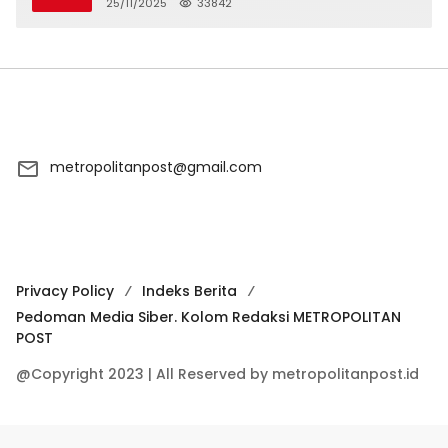
Tawuran
25/11/2025
33842
metropolitanpost@gmail.com
Privacy Policy
Indeks Berita
Pedoman Media Siber. Kolom Redaksi METROPOLITAN
POST
@Copyright 2023 | All Reserved by metropolitanpost.id