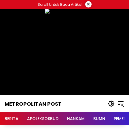
Langsung
×
Scroll Untuk Baca Artikel
ke
konten
METROPOLITAN POST
BERITA
APOLEKSOSBUD
HANKAM
BUMN
PEMERI