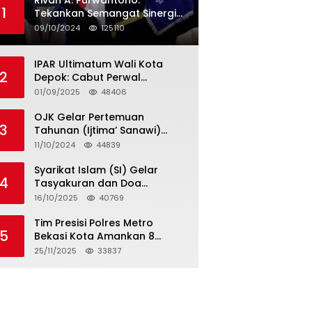
Rivan A. Purwantono:
1
Tekankan Semangat Sinergi
dan Kolaborasi dalam
09/10/2024
125110
Rakernas Serikat Pekerja Jasa
Raharja
IPAR Ultimatum Wali Kota
2
Depok: Cabut Perwal
Tunjangan DPRD Rp40 Juta
01/09/2025
48406
dalam 5 Hari atau Hadapi
Aksi Rakyat
OJK Gelar Pertemuan
3
Tahunan (Ijtima’ Sanawi)
Dewan Pengawas Syariah
11/10/2024
44839
2024
Syarikat Islam (SI) Gelar
4
Tasyakuran dan Doa
Bersama Organisasi
16/10/2025
40769
Serumpun Syarikat Islam Doa
Tim Presisi Polres Metro
5
Bekasi Kota Amankan 8
Remaja Diduga Hendak
25/11/2025
33837
Tawuran