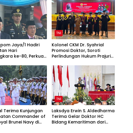
TNI
pom Jaya/1 Hadiri
Kolonel CKM Dr. Syahrial
tan Hari
Promosi Doktor, Soroti
gkara ke-80, Perkuat
Perlindungan Hukum Prajurit
TNI-Polri
TNI Penyandang Disabilitas
TNI
l Terima Kunjungan
Laksdya Erwin S. Aldedharma
atan Commander of
Terima Gelar Doktor HC
yal Brunei Navy di
Bidang Kemaritiman dari
l
Unsrat