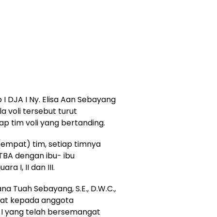
I DJA I Ny. Elisa Aan Sebayang
 voli tersebut turut
 tim voli yang bertanding.
empat) tim, setiap timnya
 TBA dengan ibu- ibu
 I, II dan III.
na Tuah Sebayang, S.E., D.W.C.,
at kepada anggota
 I yang telah bersemangat