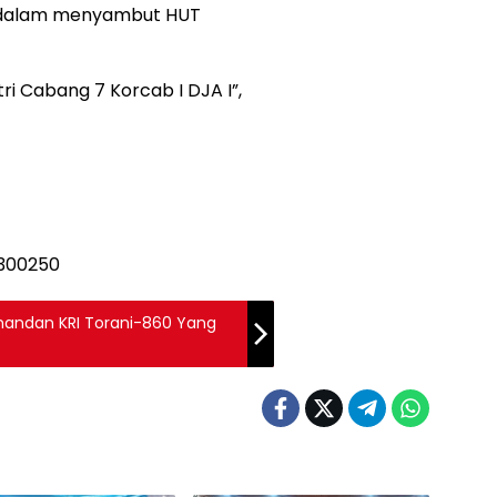
n dalam menyambut HUT
i Cabang 7 Korcab I DJA I”,
mandan KRI Torani-860 Yang