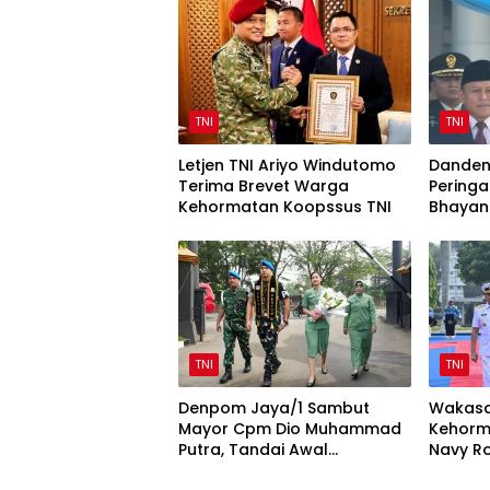
TNI
TNI
Letjen TNI Ariyo Windutomo
Danden
Terima Brevet Warga
Peringa
Kehormatan Koopssus TNI
Bhayan
Sinergi 
TNI
TNI
Denpom Jaya/1 Sambut
Wakasa
Mayor Cpm Dio Muhammad
Kehorm
Putra, Tandai Awal
Navy Ro
Kepemimpinan Baru
Mabesa