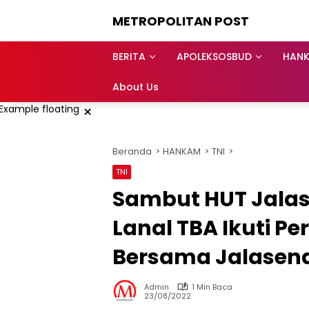
Langsung
METROPOLITAN POST
ke
konten
BERITA
APOLEKSOSBUD
HAN
About Us
×
Beranda
HANKAM
TNI
TNI
Sambut HUT Jalase
Lanal TBA Ikuti Pe
Bersama Jalasena
Admin
1 Min Baca
23/08/2022