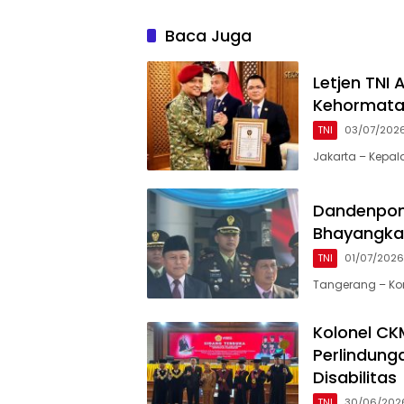
Baca Juga
Letjen TNI
Kehormata
TNI
03/07/202
Jakarta – Kepala 
Dandenpom 
Bhayangkara
TNI
01/07/2026
Tangerang – Kom
Kolonel CKM
Perlindung
Disabilitas
TNI
30/06/202