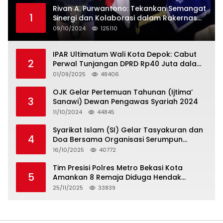
Rivan A. Purwantono: Tekankan Semangat
1
Sinergi dan Kolaborasi dalam Rakernas
Serikat Pekerja Jasa Raharja
09/10/2024
125110
IPAR Ultimatum Wali Kota Depok: Cabut
2
Perwal Tunjangan DPRD Rp40 Juta dalam
5 Hari atau Hadapi Aksi Rakyat
01/09/2025
48406
OJK Gelar Pertemuan Tahunan (Ijtima’
3
Sanawi) Dewan Pengawas Syariah 2024
11/10/2024
44845
Syarikat Islam (SI) Gelar Tasyakuran dan
4
Doa Bersama Organisasi Serumpun
Syarikat Islam Doa
16/10/2025
40772
Tim Presisi Polres Metro Bekasi Kota
5
Amankan 8 Remaja Diduga Hendak
Tawuran
25/11/2025
33839