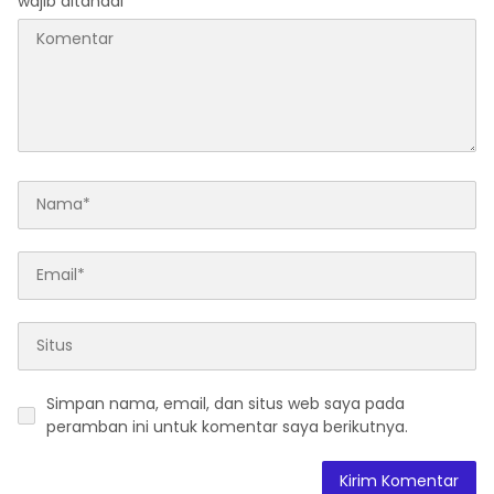
wajib ditandai
*
Undang Perekonomian
Nasional dan
Kesejahteraan Sosial
dalam Menata Bangsa
Menuju Indonesia Emas
2045”
Simpan nama, email, dan situs web saya pada
peramban ini untuk komentar saya berikutnya.