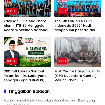
BERITA
BERITA
Yayasan Build And Share
The 6th FUN ASIA EXPO
Alumni ITB 85 Menggelar
Indonesia 2026″ Hadir
Acara Workshop National
dengan 150 peserta dari
Creativity Day for Teacher
mancanegara Perkuat
2026 & Dibuka Resmi
Industri Taman Rekreasi
Pramono Anung (Gubernur
dan Ekosistem Pariwisata
DKI Jakarta)
di Tanah Air
BERITA
BERITA
DPD TMI Labura Sambut
Prof. Yudhie Haryono, Ph. D
Pelantikan Dr. Sudaryono
(CEO Nusantara Center)
sebagai Kepala BGN RI,
Meluncurkan Buku
Optimistis Perkuat
Soemitro Djojohadikusumo
Ketahanan Pangan dan
Anti Penjajahan yang
Tinggalkan Balasan
Gizi Nasional
dirangkaikan dengan
Simposium Nasional
Alamat email Anda tidak akan dipublikasikan.
Ruas yang
bertema “Urgensi Undang-