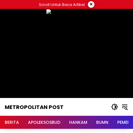
Langsung
×
Scroll Untuk Baca Artikel
ke
konten
METROPOLITAN POST
BERITA
APOLEKSOSBUD
HANKAM
BUMN
PEMERI