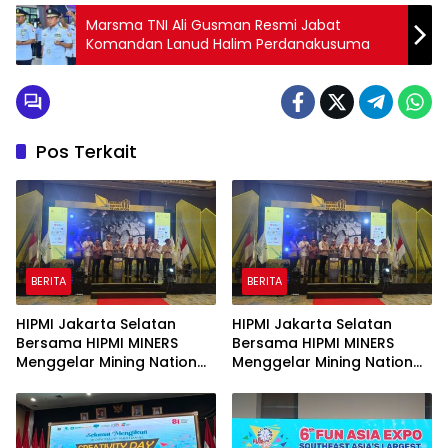
Marsma TNI Ali Gusman Resmi Jabat
Komandan Lanud Halim Perdanakusuma
Pos Terkait
BERITA
BERITA
HIPMI Jakarta Selatan
HIPMI Jakarta Selatan
Bersama HIPMI MINERS
Bersama HIPMI MINERS
Menggelar Mining Nation
Menggelar Mining Nation
Revolution 2026 Di Pondok
Revolution 2026 Di Pondok
Indah Golf Jakarta
Indah Golf Jakarta