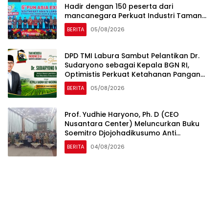
Hadir dengan 150 peserta dari
mancanegara Perkuat Industri Taman
Rekreasi dan Ekosistem Pariwisata di
BERITA
05/08/2026
Tanah Air
DPD TMI Labura Sambut Pelantikan Dr.
Sudaryono sebagai Kepala BGN RI,
Optimistis Perkuat Ketahanan Pangan
dan Gizi Nasional
BERITA
05/08/2026
Prof. Yudhie Haryono, Ph. D (CEO
Nusantara Center) Meluncurkan Buku
Soemitro Djojohadikusumo Anti
Penjajahan yang dirangkaikan dengan
BERITA
04/08/2026
Simposium Nasional bertema “Urgensi
Undang-Undang Perekonomian
Nasional dan Kesejahteraan Sosial
dalam Menata Bangsa Menuju Indonesia
Emas 2045”