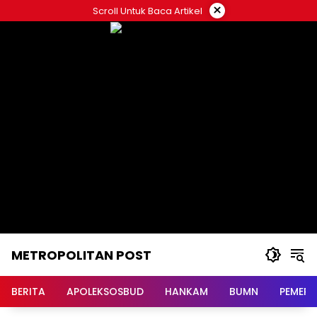
Langsung
×
Scroll Untuk Baca Artikel
ke
konten
METROPOLITAN POST
BERITA
APOLEKSOSBUD
HANKAM
BUMN
PEMERI