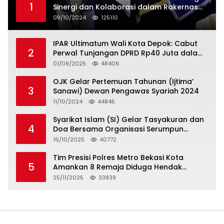
1
Sinergi dan Kolaborasi dalam Rakernas
Serikat Pekerja Jasa Raharja
09/10/2024
125110
IPAR Ultimatum Wali Kota Depok: Cabut
2
Perwal Tunjangan DPRD Rp40 Juta dalam
5 Hari atau Hadapi Aksi Rakyat
01/09/2025
48406
OJK Gelar Pertemuan Tahunan (Ijtima’
3
Sanawi) Dewan Pengawas Syariah 2024
11/10/2024
44845
Syarikat Islam (SI) Gelar Tasyakuran dan
4
Doa Bersama Organisasi Serumpun
Syarikat Islam Doa
16/10/2025
40772
Tim Presisi Polres Metro Bekasi Kota
5
Amankan 8 Remaja Diduga Hendak
Tawuran
25/11/2025
33839