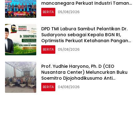
mancanegara Perkuat Industri Taman
Rekreasi dan Ekosistem Pariwisata di
BERITA
05/08/2026
Tanah Air
DPD TMI Labura Sambut Pelantikan Dr.
Sudaryono sebagai Kepala BGN RI,
Optimistis Perkuat Ketahanan Pangan
dan Gizi Nasional
BERITA
05/08/2026
Prof. Yudhie Haryono, Ph. D (CEO
Nusantara Center) Meluncurkan Buku
Soemitro Djojohadikusumo Anti
Penjajahan yang dirangkaikan dengan
BERITA
04/08/2026
Simposium Nasional bertema “Urgensi
Undang-Undang Perekonomian
Nasional dan Kesejahteraan Sosial
dalam Menata Bangsa Menuju Indonesia
Emas 2045”