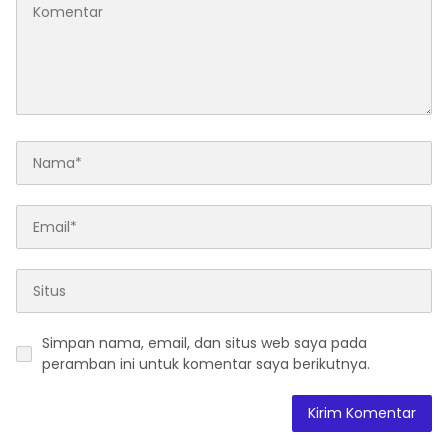
Nasional dan
Kesejahteraan Sosial
dalam Menata Bangsa
Menuju Indonesia Emas
2045”
Simpan nama, email, dan situs web saya pada
peramban ini untuk komentar saya berikutnya.