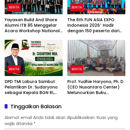
BERITA
BERITA
Yayasan Build And Share
The 6th FUN ASIA EXPO
Alumni ITB 85 Menggelar
Indonesia 2026″ Hadir
Acara Workshop National
dengan 150 peserta dari
Creativity Day for Teacher
mancanegara Perkuat
2026 & Dibuka Resmi
Industri Taman Rekreasi
Pramono Anung (Gubernur
dan Ekosistem Pariwisata
DKI Jakarta)
di Tanah Air
BERITA
BERITA
DPD TMI Labura Sambut
Prof. Yudhie Haryono, Ph. D
Pelantikan Dr. Sudaryono
(CEO Nusantara Center)
sebagai Kepala BGN RI,
Meluncurkan Buku
Optimistis Perkuat
Soemitro Djojohadikusumo
Ketahanan Pangan dan
Anti Penjajahan yang
Tinggalkan Balasan
Gizi Nasional
dirangkaikan dengan
Simposium Nasional
Alamat email Anda tidak akan dipublikasikan.
Ruas yang
bertema “Urgensi Undang-
wajib ditandai
*
Undang Perekonomian