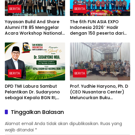
BERITA
BERITA
Yayasan Build And Share
The 6th FUN ASIA EXPO
Alumni ITB 85 Menggelar
Indonesia 2026″ Hadir
Acara Workshop National
dengan 150 peserta dari
Creativity Day for Teacher
mancanegara Perkuat
2026 & Dibuka Resmi
Industri Taman Rekreasi
Pramono Anung (Gubernur
dan Ekosistem Pariwisata
DKI Jakarta)
di Tanah Air
BERITA
BERITA
DPD TMI Labura Sambut
Prof. Yudhie Haryono, Ph. D
Pelantikan Dr. Sudaryono
(CEO Nusantara Center)
sebagai Kepala BGN RI,
Meluncurkan Buku
Optimistis Perkuat
Soemitro Djojohadikusumo
Ketahanan Pangan dan
Anti Penjajahan yang
Tinggalkan Balasan
Gizi Nasional
dirangkaikan dengan
Simposium Nasional
Alamat email Anda tidak akan dipublikasikan.
Ruas yang
bertema “Urgensi Undang-
wajib ditandai
*
Undang Perekonomian