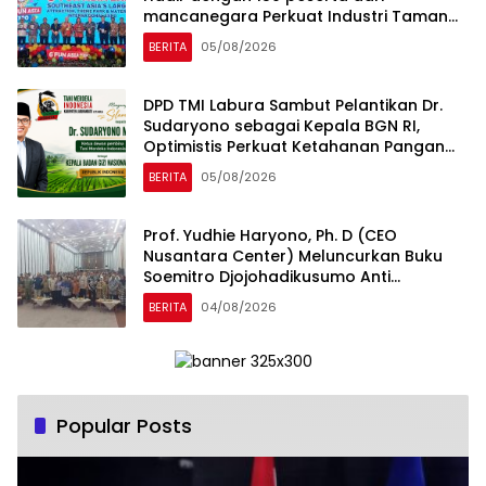
mancanegara Perkuat Industri Taman
Rekreasi dan Ekosistem Pariwisata di
BERITA
05/08/2026
Tanah Air
DPD TMI Labura Sambut Pelantikan Dr.
Sudaryono sebagai Kepala BGN RI,
Optimistis Perkuat Ketahanan Pangan
dan Gizi Nasional
BERITA
05/08/2026
Prof. Yudhie Haryono, Ph. D (CEO
Nusantara Center) Meluncurkan Buku
Soemitro Djojohadikusumo Anti
Penjajahan yang dirangkaikan dengan
BERITA
04/08/2026
Simposium Nasional bertema “Urgensi
Undang-Undang Perekonomian
Nasional dan Kesejahteraan Sosial
dalam Menata Bangsa Menuju Indonesia
Emas 2045”
Popular Posts