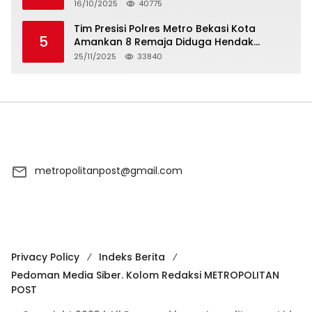
Syarikat Islam Doa
16/10/2025
40775
Tim Presisi Polres Metro Bekasi Kota
5
Amankan 8 Remaja Diduga Hendak
Tawuran
25/11/2025
33840
metropolitanpost@gmail.com
Privacy Policy
Indeks Berita
Pedoman Media Siber. Kolom Redaksi METROPOLITAN
POST