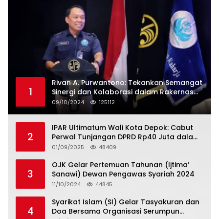
Rivan A. Purwantono: Tekankan Semangat
1
Sinergi dan Kolaborasi dalam Rakernas
Serikat Pekerja Jasa Raharja
09/10/2024
125112
IPAR Ultimatum Wali Kota Depok: Cabut
2
Perwal Tunjangan DPRD Rp40 Juta dalam
5 Hari atau Hadapi Aksi Rakyat
01/09/2025
48409
OJK Gelar Pertemuan Tahunan (Ijtima’
3
Sanawi) Dewan Pengawas Syariah 2024
11/10/2024
44845
Syarikat Islam (SI) Gelar Tasyakuran dan
4
Doa Bersama Organisasi Serumpun