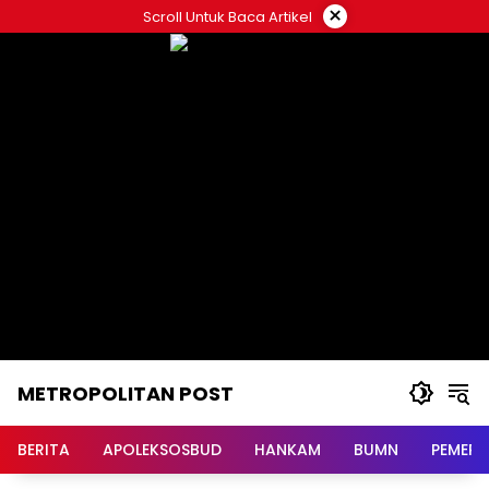
Langsung
×
Scroll Untuk Baca Artikel
ke
konten
METROPOLITAN POST
BERITA
APOLEKSOSBUD
HANKAM
BUMN
PEMERI