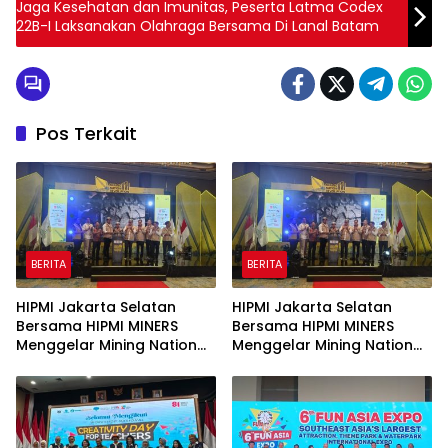
Jaga Kesehatan dan Imunitas, Peserta Latma Codex
22B-I Laksanakan Olahraga Bersama Di Lanal Batam
Pos Terkait
BERITA
BERITA
HIPMI Jakarta Selatan
HIPMI Jakarta Selatan
Bersama HIPMI MINERS
Bersama HIPMI MINERS
Menggelar Mining Nation
Menggelar Mining Nation
Revolution 2026 Di Pondok
Revolution 2026 Di Pondok
Indah Golf Jakarta
Indah Golf Jakarta