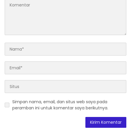
Nasional dan
Kesejahteraan Sosial
dalam Menata Bangsa
Menuju Indonesia Emas
2045”
Simpan nama, email, dan situs web saya pada
peramban ini untuk komentar saya berikutnya.