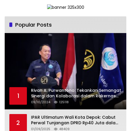
Popular Posts
Rivan A. Purwantono: Tekankan Semangat
1
Sinergi dan Kolaborasi dalam Rakernas
Serikat Pekerja Jasa Raharja
09/10/2024
125118
IPAR Ultimatum Wali Kota Depok: Cabut
2
Perwal Tunjangan DPRD Rp40 Juta dalam
5 Hari atau Hadapi Aksi Rakyat
01/09/2025
48409