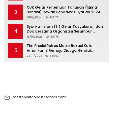
OJK Gelar Pertemuan Tahunan (Ijtima’
3
Sanawi) Dewan Pengawas Syariah 2024
11/10/2024
44847
Syarikat Islam (SI) Gelar Tasyakuran dan
4
Doa Bersama Organisasi Serumpun
Syarikat Islam Doa
16/10/2025
40775
Tim Presisi Polres Metro Bekasi Kota
5
Amankan 8 Remaja Diduga Hendak
Tawuran
25/11/2025
33842
metropolitanpost@gmail.com