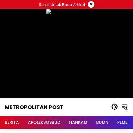
Langsung
×
Scroll Untuk Baca Artikel
ke
konten
METROPOLITAN POST
BERITA
APOLEKSOSBUD
HANKAM
BUMN
PEMERI