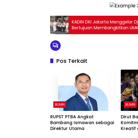
KADIN DKI Jakarta Menggelar Dj
Bertujuan Membangkitkan UM
Menghadirkan 300 Pelaku Usa
Pos Terkait
BUMN
BUMN
RUPST PTBA Angkat
Dirut B
Bambang Ismawan sebagai
Komitm
Direktur Utama
Kreatif 