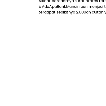
Akibat beredarnya surat protes ter
#AdaApaBankMandiri pun menjadi tre
terdapat sedikitnya 2.000an cuitan