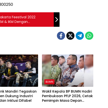
akarta Feestival 2022
KM & IKM Dengan
ha
BUMN
ank Mandiri Tegaskan
Wakil Kepala BP BUMN Hadiri
en Dukung Industri
Pembukaan PFLP 2026, Cetak
dan Inklusi Difabel
Pemimpin Masa Depan
Berintegritas