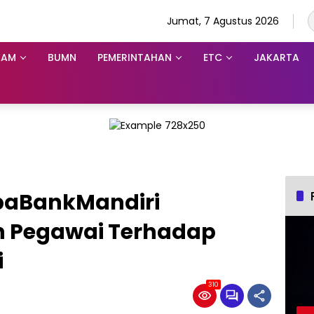
Jumat, 7 Agustus 2026
KAM
BUMN
PEMERINTAHAN
ETC
JAKARTA
paBankMandiri
n Pegawai Terhadap
i
310