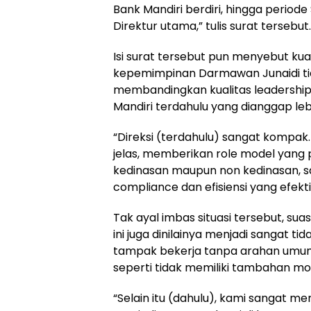
Bank Mandiri berdiri, hingga period
Direktur utama,” tulis surat tersebut.
Isi surat tersebut pun menyebut ku
kepemimpinan Darmawan Junaidi tid
membandingkan kualitas leadership
Mandiri terdahulu yang dianggap lebi
“Direksi (terdahulu) sangat kompa
jelas, memberikan role model yang p
kedinasan maupun non kedinasan, 
compliance dan efisiensi yang efektif
Tak ayal imbas situasi tersebut, sua
ini juga dinilainya menjadi sangat t
tampak bekerja tanpa arahan umum
seperti tidak memiliki tambahan mot
“Selain itu (dahulu), kami sangat m