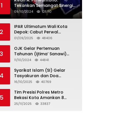
Rivan A. Purwantono:
1
Tekankan Semangat Sinergi
dan Kolaborasi dalam
09/10/2024
125110
Rakernas Serikat Pekerja Jasa
Raharja
IPAR Ultimatum Wali Kota
2
Depok: Cabut Perwal
Tunjangan DPRD Rp40 Juta
01/09/2025
48406
dalam 5 Hari atau Hadapi
Aksi Rakyat
OJK Gelar Pertemuan
3
Tahunan (Ijtima’ Sanawi)
Dewan Pengawas Syariah
11/10/2024
44841
2024
Syarikat Islam (SI) Gelar
4
Tasyakuran dan Doa
Bersama Organisasi
16/10/2025
40769
Serumpun Syarikat Islam Doa
Tim Presisi Polres Metro
5
Bekasi Kota Amankan 8
Remaja Diduga Hendak
25/11/2025
33837
Tawuran