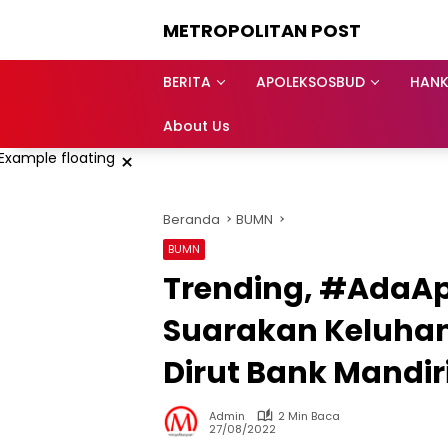
Langsung
METROPOLITAN POST
ke
konten
BERITA
APOLEKSOSBUD
HAN
About Us
×
Beranda
BUMN
BUMN
Trending, #AdaA
Suarakan Keluha
Dirut Bank Mandir
Admin
2 Min Baca
27/08/2022