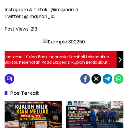
Instagram & Tiktok : @imajinari.id
Twitter : @imajinari_id
Post Views:
213
Lantamal IX dan Bank Indonesia Kembali Laksanakan
Baksos Kesehatan Pada Ekspedisi Rupiah Berdaulaut di
Desa Tayando Kota Tual
Pos Terkait