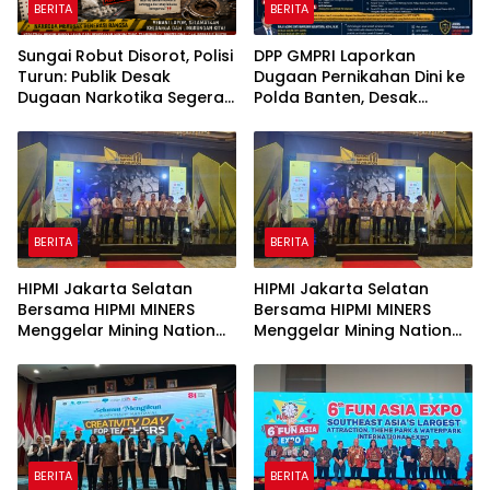
BERITA
BERITA
Sungai Robut Disorot, Polisi
DPP GMPRI Laporkan
Turun: Publik Desak
Dugaan Pernikahan Dini ke
Dugaan Narkotika Segera
Polda Banten, Desak
Diusut
Penegakan Hukum dan
Perlindungan Anak
BERITA
BERITA
HIPMI Jakarta Selatan
HIPMI Jakarta Selatan
Bersama HIPMI MINERS
Bersama HIPMI MINERS
Menggelar Mining Nation
Menggelar Mining Nation
Revolution 2026 Di Pondok
Revolution 2026 Di Pondok
Indah Golf Jakarta
Indah Golf Jakarta
BERITA
BERITA