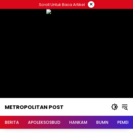
Langsung
×
Scroll Untuk Baca Artikel
ke
konten
METROPOLITAN POST
BERITA
APOLEKSOSBUD
HANKAM
BUMN
PEMERI