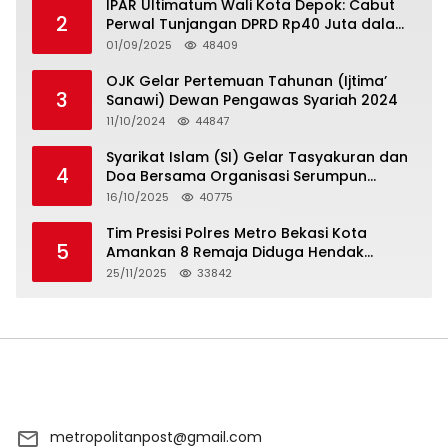
IPAR Ultimatum Wali Kota Depok: Cabut
2
Perwal Tunjangan DPRD Rp40 Juta dalam
5 Hari atau Hadapi Aksi Rakyat
01/09/2025
48409
OJK Gelar Pertemuan Tahunan (Ijtima’
3
Sanawi) Dewan Pengawas Syariah 2024
11/10/2024
44847
Syarikat Islam (SI) Gelar Tasyakuran dan
4
Doa Bersama Organisasi Serumpun
Syarikat Islam Doa
16/10/2025
40775
Tim Presisi Polres Metro Bekasi Kota
5
Amankan 8 Remaja Diduga Hendak
Tawuran
25/11/2025
33842
metropolitanpost@gmail.com