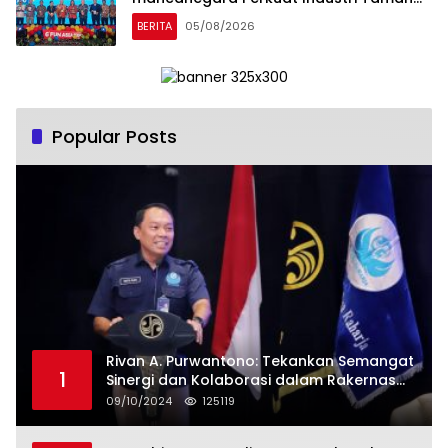
Rekreasi dan Ekosistem Pariwisata di
BERITA
05/08/2026
Tanah Air
Popular Posts
Rivan A. Purwantono: Tekankan Semangat
1
Sinergi dan Kolaborasi dalam Rakernas
Serikat Pekerja Jasa Raharja
09/10/2024
125119