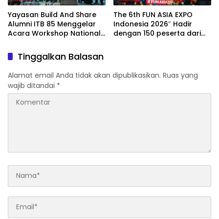
Yayasan Build And Share
The 6th FUN ASIA EXPO
Alumni ITB 85 Menggelar
Indonesia 2026″ Hadir
Acara Workshop National
dengan 150 peserta dari
Creativity Day for Teacher
mancanegara Perkuat
2026 & Dibuka Resmi
Industri Taman Rekreasi
Tinggalkan Balasan
Pramono Anung (Gubernur
dan Ekosistem Pariwisata
DKI Jakarta)
di Tanah Air
Alamat email Anda tidak akan dipublikasikan.
Ruas yang
wajib ditandai
*