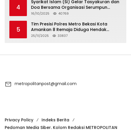
Syarikat Islam (SI) Gelar Tasyakuran dan
4
Doa Bersama Organisasi Serumpun
Syarikat Islam Doa
16/10/2025
40769
Tim Presisi Polres Metro Bekasi Kota
5
Amankan 8 Remaja Diduga Hendak
Tawuran
25/11/2025
33837
metropolitanpost@gmail.com
Privacy Policy
Indeks Berita
Pedoman Media Siber. Kolom Redaksi METROPOLITAN