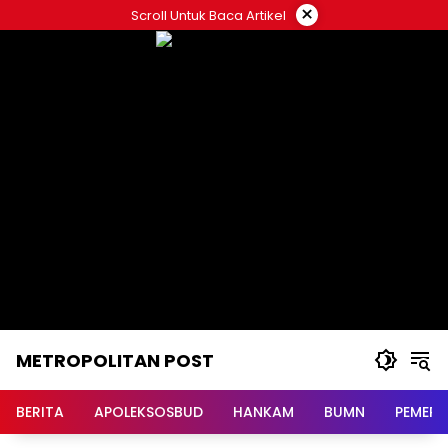
Langsung
×
Scroll Untuk Baca Artikel
ke
konten
METROPOLITAN POST
BERITA
APOLEKSOSBUD
HANKAM
BUMN
PEMERI