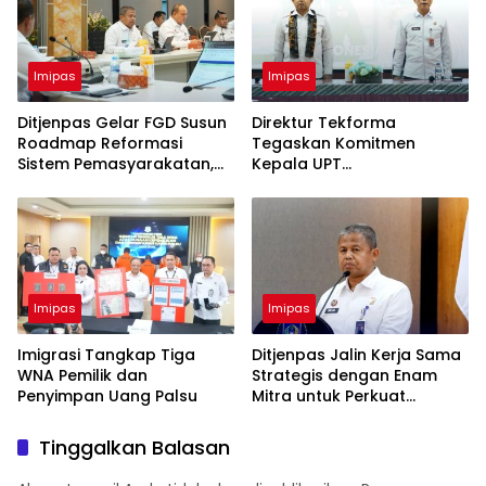
Imipas
Imipas
Ditjenpas Gelar FGD Susun
Direktur Tekforma
Roadmap Reformasi
Tegaskan Komitmen
Sistem Pemasyarakatan,
Kepala UPT
Dukung Pembentukan
Pemasyarakatan dalam
Panja Komisi III DPR RI
Implementasi Program
Akselerasi Menimipas
Imipas
Imipas
Imigrasi Tangkap Tiga
Ditjenpas Jalin Kerja Sama
WNA Pemilik dan
Strategis dengan Enam
Penyimpan Uang Palsu
Mitra untuk Perkuat
Pembinaan dan Ketahanan
Pangan
Tinggalkan Balasan