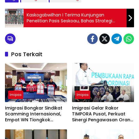
Kaskogabwilhan I Terima Kunjungan
Penelitian Pasis Seskoau, Bahas Strategi
Ruang Udara
Pos Terkait
Imipas
Imipas
Imigrasi Bongkar Sindikat
Imigrasi Gelar Rakor
Scamming Internasional,
TIMPORA Pusat, Perkuat
Empat WN Tiongkok
Sinergi Pengawasan Orang
Diamankan
Asing dan Pencegahan
TPPO