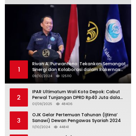
Rivan A. Purwantono: Tekankan Semangat
1
Sinergi dan Kolaborasi dalam Rakernas
Serikat Pekerja Jasa Raharja
09/10/2024
125110
IPAR Ultimatum Wali Kota Depok: Cabut
2
Perwal Tunjangan DPRD Rp40 Juta dalam
5 Hari atau Hadapi Aksi Rakyat
01/09/2025
48406
OJK Gelar Pertemuan Tahunan (Ijtima’
3
Sanawi) Dewan Pengawas Syariah 2024
11/10/2024
44841