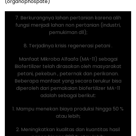
(organophospate)
7. Berkurangnya lahan pertanian karena alih
fungsi menjadi lahan non pertanian (industri,
pemukiman dll);
8. Terjadinya krisis regenerasi petani .
Manfaat Mikroba Alfaafa (MA-11) sebagai
Biofertilizer telah dirasakan oleh masyarakat
petani, pekebun , peternak dan perikanan.
Beberapa manfaat yang secara terukur bisa
diperoleh dari pemakaian biofertilizer MA-11
adalah sebagai berikut:
1. Mampu menekan biaya produksi hingga 50 %
atau lebih;
2. Meningkatkan kualitas dan kuantitas hasil