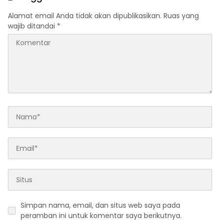
Gizi Nasional
dirangkaikan dengan
Simposium Nasional
Alamat email Anda tidak akan dipublikasikan.
Ruas yang
bertema “Urgensi Undang-
wajib ditandai
*
Undang Perekonomian
Nasional dan
Kesejahteraan Sosial
dalam Menata Bangsa
Menuju Indonesia Emas
2045”
Simpan nama, email, dan situs web saya pada
peramban ini untuk komentar saya berikutnya.