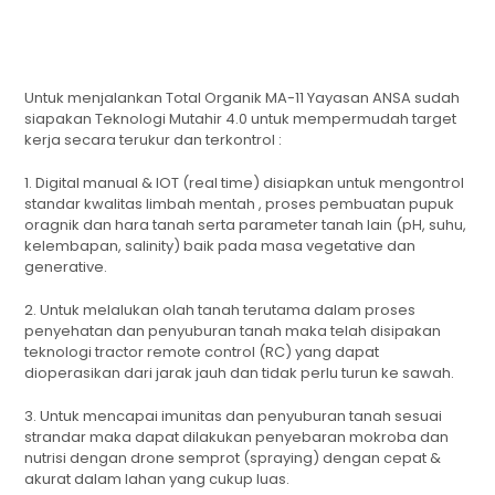
Untuk menjalankan Total Organik MA-11 Yayasan ANSA sudah
siapakan Teknologi Mutahir 4.0 untuk mempermudah target
kerja secara terukur dan terkontrol :
1. Digital manual &
IOT
(real time) disiapkan untuk mengontrol
standar kwalitas limbah mentah , proses pembuatan pupuk
oragnik dan hara tanah serta parameter tanah lain (pH, suhu,
kelembapan, salinity) baik pada masa vegetative dan
generative.
2. Untuk melalukan olah tanah terutama dalam proses
penyehatan dan penyuburan tanah maka telah disipakan
teknologi tractor remote control (RC) yang dapat
dioperasikan dari jarak jauh dan tidak perlu turun ke sawah.
3. Untuk mencapai imunitas dan penyuburan tanah sesuai
strandar maka dapat dilakukan penyebaran mokroba dan
nutrisi dengan drone semprot (spraying) dengan cepat &
akurat dalam lahan yang cukup luas.