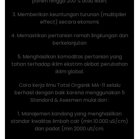
panen hingga 200 % atau lebih;
3. Memberikan keuntungan turunan (mulitiplier
effect) secara ekonomi;
4. Memastikan pertanian ramah lingkungan dan
berkelanjutan
5. Menghasilkan komoditas pertanian yang
tahan terhadap iklim ekstrim akibat perubahan
iklim global.
Cara kerja Ilmu Total Organik MA-11 selalu
berhasil dengan baik karena menggunakan 5
Standard & Asesmen mulai dari :
1. Manajemen kandang yang menghasilkan
standar kwalitas limbah cair (min 10.000 uS/cm)
dan padat (min 2000 uS/cm.