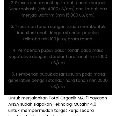
2. Proses decomposting limbah padat menjadi
Superbokashi (min 4000 uS/cm) dan limbah cair
menjadi Biofarm (min 15.000 uS/cm)
3. Treatmen tanah dengan tujuan membentuk
imunitas tanah dengan standar populasi
mikroba min 100 juta/ gram tanah.
4. Pemberian pupuk dasar tanah pada masa
vegetative dengan standar hara tanah min 1000
uS/cm
5. Pemberian pupuk dasar susulan pada masa
generative dengan standar hara tanah min 2000
uS/cm
Untuk menjalankan Total Organik MA-11 Yayasan
ANSA sudah siapakan Teknologi Mutahir 4.0
untuk mempermudah target kerja secara