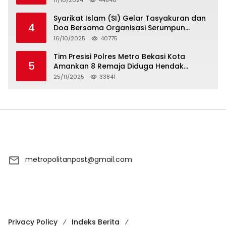
Syarikat Islam (SI) Gelar Tasyakuran dan
4
Doa Bersama Organisasi Serumpun
Syarikat Islam Doa
16/10/2025
40775
Tim Presisi Polres Metro Bekasi Kota
5
Amankan 8 Remaja Diduga Hendak
Tawuran
25/11/2025
33841
metropolitanpost@gmail.com
Privacy Policy
Indeks Berita