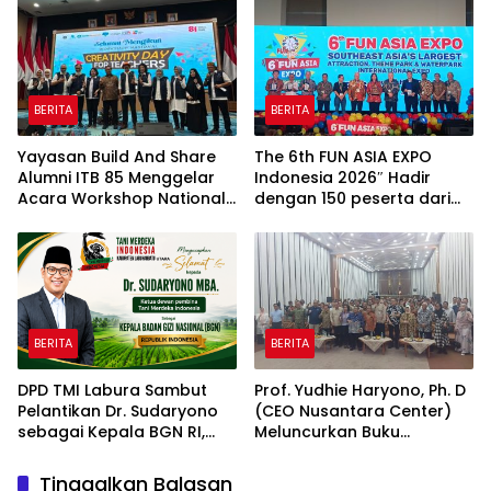
Indah Golf Jakarta
Indah Golf Jakarta
BERITA
BERITA
Yayasan Build And Share
The 6th FUN ASIA EXPO
Alumni ITB 85 Menggelar
Indonesia 2026″ Hadir
Acara Workshop National
dengan 150 peserta dari
Creativity Day for Teacher
mancanegara Perkuat
2026 & Dibuka Resmi
Industri Taman Rekreasi
Pramono Anung (Gubernur
dan Ekosistem Pariwisata
DKI Jakarta)
di Tanah Air
BERITA
BERITA
DPD TMI Labura Sambut
Prof. Yudhie Haryono, Ph. D
Pelantikan Dr. Sudaryono
(CEO Nusantara Center)
sebagai Kepala BGN RI,
Meluncurkan Buku
Optimistis Perkuat
Soemitro Djojohadikusumo
Ketahanan Pangan dan
Anti Penjajahan yang
Tinggalkan Balasan