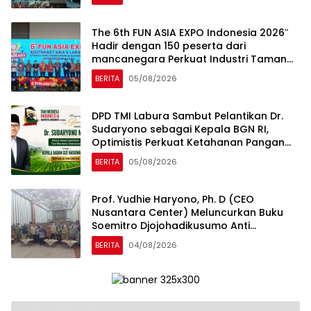
DKI Jakarta)
The 6th FUN ASIA EXPO Indonesia 2026″
Hadir dengan 150 peserta dari
mancanegara Perkuat Industri Taman
Rekreasi dan Ekosistem Pariwisata di
BERITA
05/08/2026
Tanah Air
DPD TMI Labura Sambut Pelantikan Dr.
Sudaryono sebagai Kepala BGN RI,
Optimistis Perkuat Ketahanan Pangan
dan Gizi Nasional
BERITA
05/08/2026
Prof. Yudhie Haryono, Ph. D (CEO
Nusantara Center) Meluncurkan Buku
Soemitro Djojohadikusumo Anti
Penjajahan yang dirangkaikan dengan
BERITA
04/08/2026
Simposium Nasional bertema “Urgensi
Undang-Undang Perekonomian
Nasional dan Kesejahteraan Sosial
dalam Menata Bangsa Menuju Indonesia
Emas 2045”