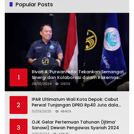
Popular Posts
Rivan A. Purwantono: Tekankan Semangat
1
Sinergi dan Kolaborasi dalam Rakernas
Serikat Pekerja Jasa Raharja
09/10/2024
125112
IPAR Ultimatum Wali Kota Depok: Cabut
2
Perwal Tunjangan DPRD Rp40 Juta dalam
5 Hari atau Hadapi Aksi Rakyat
01/09/2025
48409
OJK Gelar Pertemuan Tahunan (Ijtima’
3
Sanawi) Dewan Pengawas Syariah 2024
11/10/2024
44846