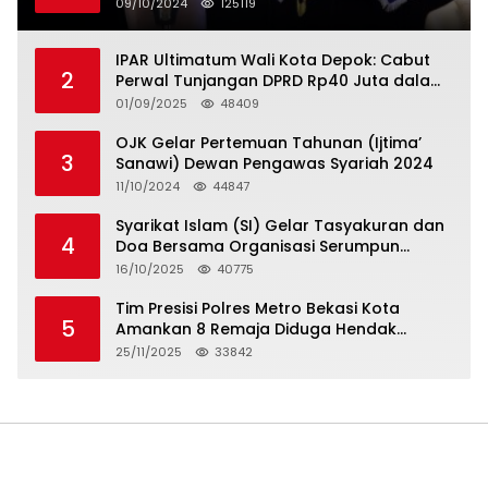
Serikat Pekerja Jasa Raharja
09/10/2024
125119
IPAR Ultimatum Wali Kota Depok: Cabut
2
Perwal Tunjangan DPRD Rp40 Juta dalam
5 Hari atau Hadapi Aksi Rakyat
01/09/2025
48409
OJK Gelar Pertemuan Tahunan (Ijtima’
3
Sanawi) Dewan Pengawas Syariah 2024
11/10/2024
44847
Syarikat Islam (SI) Gelar Tasyakuran dan
4
Doa Bersama Organisasi Serumpun
Syarikat Islam Doa
16/10/2025
40775
Tim Presisi Polres Metro Bekasi Kota
5
Amankan 8 Remaja Diduga Hendak
Tawuran
25/11/2025
33842