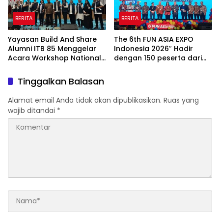
BERITA
BERITA
Yayasan Build And Share
The 6th FUN ASIA EXPO
Alumni ITB 85 Menggelar
Indonesia 2026″ Hadir
Acara Workshop National
dengan 150 peserta dari
Creativity Day for Teacher
mancanegara Perkuat
2026 & Dibuka Resmi
Industri Taman Rekreasi
Tinggalkan Balasan
Pramono Anung (Gubernur
dan Ekosistem Pariwisata
DKI Jakarta)
di Tanah Air
Alamat email Anda tidak akan dipublikasikan.
Ruas yang
wajib ditandai
*