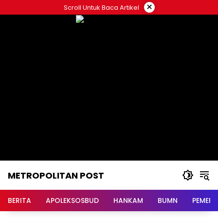
Langsung
×
Scroll Untuk Baca Artikel
ke
konten
METROPOLITAN POST
BERITA
APOLEKSOSBUD
HANKAM
BUMN
PEMERI