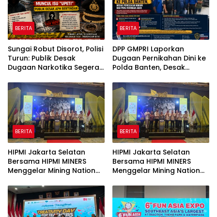
BERITA
BERITA
Sungai Robut Disorot, Polisi
DPP GMPRI Laporkan
Turun: Publik Desak
Dugaan Pernikahan Dini ke
Dugaan Narkotika Segera
Polda Banten, Desak
Diusut
Penegakan Hukum dan
Perlindungan Anak
BERITA
BERITA
HIPMI Jakarta Selatan
HIPMI Jakarta Selatan
Bersama HIPMI MINERS
Bersama HIPMI MINERS
Menggelar Mining Nation
Menggelar Mining Nation
Revolution 2026 Di Pondok
Revolution 2026 Di Pondok
Indah Golf Jakarta
Indah Golf Jakarta