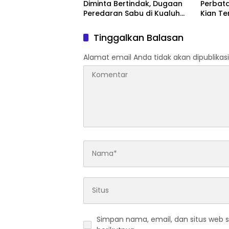
Diminta Bertindak, Dugaan
Perbat
Peredaran Sabu di Kualuh
Kian T
Selatan Kembali Jadi
Warga:
Sorotan Warga
Mata!
Tinggalkan Balasan
Alamat email Anda tidak akan dipublikasi
Simpan nama, email, dan situs web 