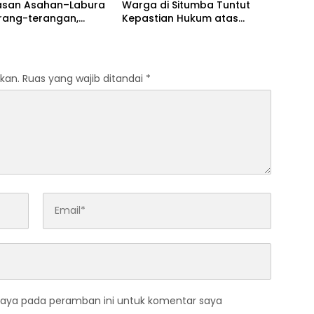
asan Asahan–Labura
Warga di Situmba Tuntut
erang-terangan,
Kepastian Hukum atas
 APH Jangan Tutup
Dugaan Penguasaan 150
Hektare Lahan Masyarakat
kan.
Ruas yang wajib ditandai
*
saya pada peramban ini untuk komentar saya