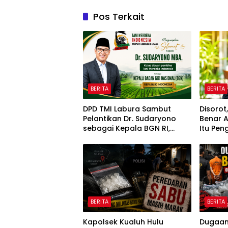
Pos Terkait
BERITA
BERITA
DPD TMI Labura Sambut
Disorot
Pelantikan Dr. Sudaryono
Benar 
sebagai Kepala BGN RI,
Itu Pe
Optimistis Perkuat
Negara
Ketahanan Pangan dan Gizi
Nasional
BERITA
BERITA
Kapolsek Kualuh Hulu
Dugaan