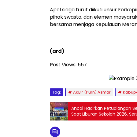
Apel siaga turut diikuti unsur Forkopi
pihak swasta, dan elemen masyara
bersama menjaga Kepulauan Merant
(ard)
Post Views:
557
Tag:
AKBP (Purn) Asmar
Kabupa
Ancol Hadirkan Petualangan Se
Saat Liburan Sekolah 2026, Se