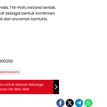
mda, TNI-Polri, instansi terkait,
kat sebagai bentuk komitmen
i dari ancaman karhutla.
ten Meranti
ru untuk Seluruh Keluarga
runya Ga Abis-Abis