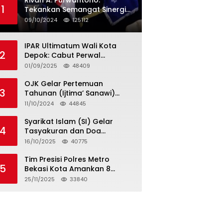
Rivan A. Purwantono:
1
Tekankan Semangat Sinergi
dan Kolaborasi dalam
09/10/2024
125112
Rakernas Serikat Pekerja Jasa
Raharja
IPAR Ultimatum Wali Kota
2
Depok: Cabut Perwal
Tunjangan DPRD Rp40 Juta
01/09/2025
48409
dalam 5 Hari atau Hadapi
Aksi Rakyat
OJK Gelar Pertemuan
3
Tahunan (Ijtima’ Sanawi)
Dewan Pengawas Syariah
11/10/2024
44845
2024
Syarikat Islam (SI) Gelar
4
Tasyakuran dan Doa
Bersama Organisasi
16/10/2025
40775
Serumpun Syarikat Islam Doa
Tim Presisi Polres Metro
5
Bekasi Kota Amankan 8
Remaja Diduga Hendak
25/11/2025
33840
Tawuran