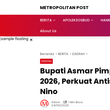
Langsung
METROPOLITAN POST
ke
konten
BERITA
APOLEKSOSBUD
HAN
About Us
×
Beranda
BERITA
DAERAH
DAERAH
Bupati Asmar Pimp
2026, Perkuat Ant
Nino
Admin
1 Min Baca
04/06/2026