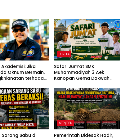
BERITA
, Akademisi: Jika
Safari Jum’at SMK
Ada Oknum Bermain,
Muhammadiyah 3 Aek
ngkhianatan terhadap
Kanopan Gema Dakwah
Pelajar Menginspirasi
ATR/BPN
 Sarang Sabu di
Pemerintah Didesak Hadir,