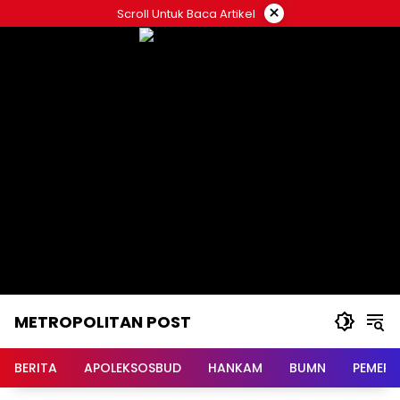
Langsung
×
Scroll Untuk Baca Artikel
ke
konten
METROPOLITAN POST
BERITA
APOLEKSOSBUD
HANKAM
BUMN
PEMERI