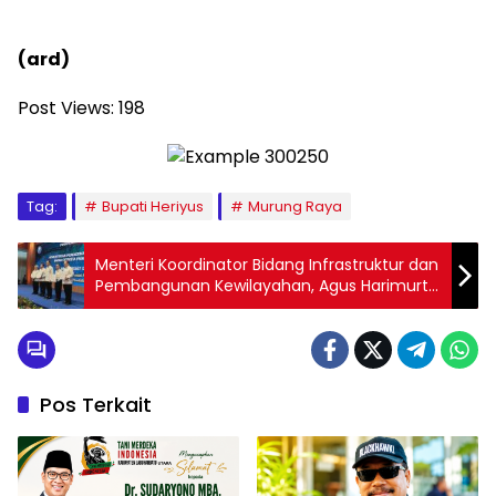
(ard)
Post Views:
198
Tag:
Bupati Heriyus
Murung Raya
Menteri Koordinator Bidang Infrastruktur dan
Pembangunan Kewilayahan, Agus Harimurti
Yudhoyono (AHY) Resmi Membuka Kick-Off
Meeting Infrastruktur Perlindungan Pesisir
Pantura Jawa Terpadu Di Gedung Mina
Bahari III Jakarta
Pos Terkait