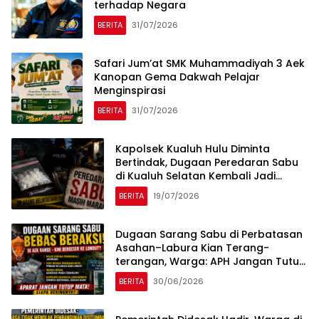
terhadap Negara
BERITA
31/07/2026
Safari Jum’at SMK Muhammadiyah 3 Aek
Kanopan Gema Dakwah Pelajar
Menginspirasi
BERITA
31/07/2026
Kapolsek Kualuh Hulu Diminta
Bertindak, Dugaan Peredaran Sabu
di Kualuh Selatan Kembali Jadi
Sorotan Warga
BERITA
19/07/2026
Dugaan Sarang Sabu di Perbatasan
Asahan–Labura Kian Terang-
terangan, Warga: APH Jangan Tutup
Mata!
BERITA
30/06/2026