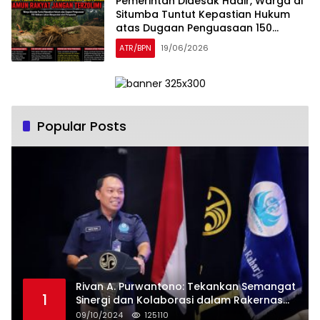
Pemerintah Didesak Hadir, Warga di
Situmba Tuntut Kepastian Hukum
atas Dugaan Penguasaan 150
Hektare Lahan Masyarakat
ATR/BPN
19/06/2026
Popular Posts
Rivan A. Purwantono: Tekankan Semangat
1
Sinergi dan Kolaborasi dalam Rakernas
Serikat Pekerja Jasa Raharja
09/10/2024
125110