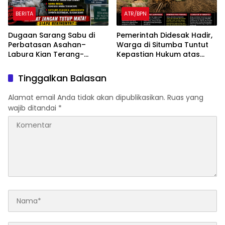
BERITA
ATR/BPN
Dugaan Sarang Sabu di
Pemerintah Didesak Hadir,
Perbatasan Asahan–
Warga di Situmba Tuntut
Labura Kian Terang-
Kepastian Hukum atas
terangan, Warga: APH
Dugaan Penguasaan 150
Jangan Tutup Mata!
Hektare Lahan Masyarakat
Tinggalkan Balasan
Alamat email Anda tidak akan dipublikasikan.
Ruas yang
wajib ditandai
*