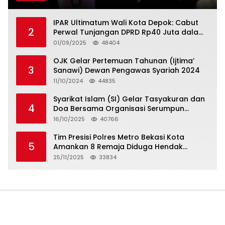
IPAR Ultimatum Wali Kota Depok: Cabut
2
Perwal Tunjangan DPRD Rp40 Juta dalam
5 Hari atau Hadapi Aksi Rakyat
01/09/2025
48404
OJK Gelar Pertemuan Tahunan (Ijtima’
3
Sanawi) Dewan Pengawas Syariah 2024
11/10/2024
44835
Syarikat Islam (SI) Gelar Tasyakuran dan
4
Doa Bersama Organisasi Serumpun
Syarikat Islam Doa
16/10/2025
40766
Tim Presisi Polres Metro Bekasi Kota
5
Amankan 8 Remaja Diduga Hendak
Tawuran
25/11/2025
33834