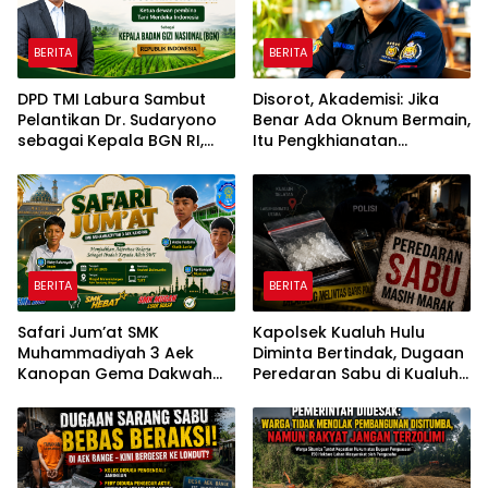
BERITA
BERITA
DPD TMI Labura Sambut
Disorot, Akademisi: Jika
Pelantikan Dr. Sudaryono
Benar Ada Oknum Bermain,
sebagai Kepala BGN RI,
Itu Pengkhianatan
Optimistis Perkuat
terhadap Negara
Ketahanan Pangan dan
Gizi Nasional
BERITA
BERITA
Safari Jum’at SMK
Kapolsek Kualuh Hulu
Muhammadiyah 3 Aek
Diminta Bertindak, Dugaan
Kanopan Gema Dakwah
Peredaran Sabu di Kualuh
Pelajar Menginspirasi
Selatan Kembali Jadi
Sorotan Warga