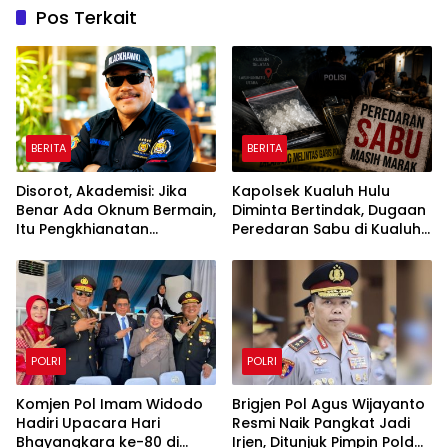
Pos Terkait
BERITA
BERITA
Disorot, Akademisi: Jika
Kapolsek Kualuh Hulu
Benar Ada Oknum Bermain,
Diminta Bertindak, Dugaan
Itu Pengkhianatan
Peredaran Sabu di Kualuh
terhadap Negara
Selatan Kembali Jadi
Sorotan Warga
POLRI
POLRI
Komjen Pol Imam Widodo
Brigjen Pol Agus Wijayanto
Hadiri Upacara Hari
Resmi Naik Pangkat Jadi
Bhayangkara ke-80 di
Irjen, Ditunjuk Pimpin Polda