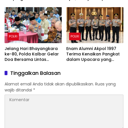
Satlat Brimob Cikeas
Kalimantan Utara
POLRI
POLRI
Jelang Hari Bhayangkara
Enam Alumni Akpol 1997
ke-80, Polda Kalbar Gelar
Terima Kenaikan Pangkat
Doa Bersama Lintas
dalam Upacara yang
Agama Perkuat Semangat
Dipimpin Kapolri
Pengabdian
Tinggalkan Balasan
Alamat email Anda tidak akan dipublikasikan.
Ruas yang
wajib ditandai
*