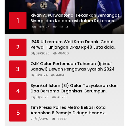
Rivan A. Purwantono: Tekankan Semangat
1
Sinergi dan Kolaborasi dalam Rakernas
Serikat Pekerja Jasa Raharja
09/10/2024
125110
IPAR Ultimatum Wali Kota Depok: Cabut
2
Perwal Tunjangan DPRD Rp40 Juta dalam
5 Hari atau Hadapi Aksi Rakyat
01/09/2025
48406
OJK Gelar Pertemuan Tahunan (Ijtima’
3
Sanawi) Dewan Pengawas Syariah 2024
11/10/2024
44841
Syarikat Islam (SI) Gelar Tasyakuran dan
4
Doa Bersama Organisasi Serumpun
Syarikat Islam Doa
16/10/2025
40769
Tim Presisi Polres Metro Bekasi Kota
5
Amankan 8 Remaja Diduga Hendak
Tawuran
25/11/2025
33837