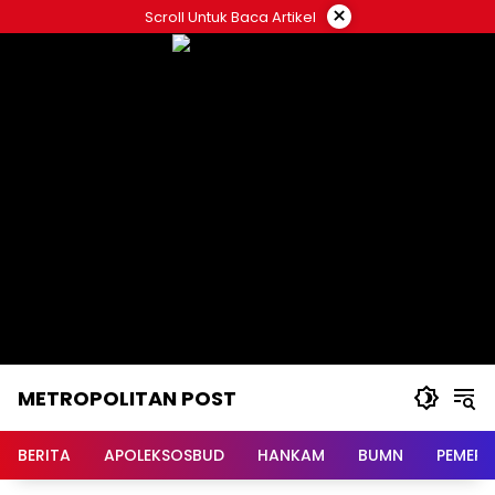
Langsung
×
Scroll Untuk Baca Artikel
ke
konten
METROPOLITAN POST
BERITA
APOLEKSOSBUD
HANKAM
BUMN
PEMERI