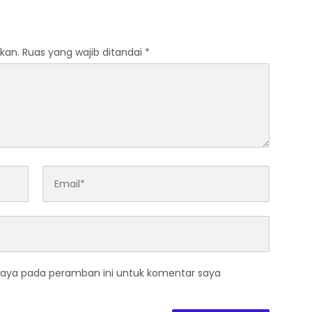
tis Perkuat
Djojohadikusumo Anti
nan Pangan dan Gizi
Penjajahan yang
al
dirangkaikan dengan
Simposium Nasional
kan.
Ruas yang wajib ditandai
*
bertema “Urgensi Undang-
Undang Perekonomian
Nasional dan Kesejahteraan
Sosial dalam Menata
Bangsa Menuju Indonesia
Emas 2045”
saya pada peramban ini untuk komentar saya