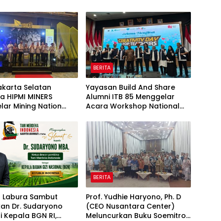
BERITA
akarta Selatan
Yayasan Build And Share
a HIPMI MINERS
Alumni ITB 85 Menggelar
ar Mining Nation
Acara Workshop National
ion 2026 Di Pondok
Creativity Day for Teacher
olf Jakarta
2026 & Dibuka Resmi
Pramono Anung (Gubernur
DKI Jakarta)
BERITA
I Labura Sambut
Prof. Yudhie Haryono, Ph. D
kan Dr. Sudaryono
(CEO Nusantara Center)
 Kepala BGN RI,
Meluncurkan Buku Soemitro