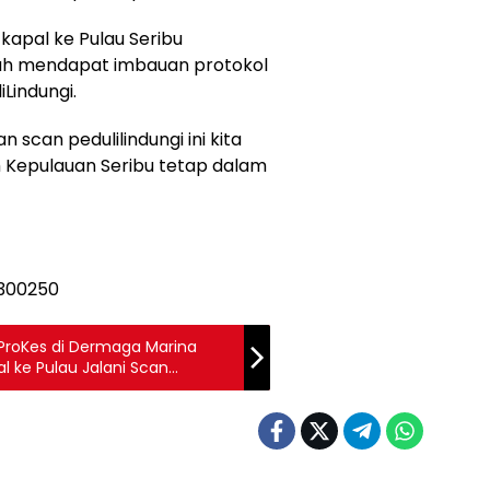
apal ke Pulau Seribu
ah mendapat imbauan protokol
Lindungi.
scan pedulilindungi ini kita
h Kepulauan Seribu tetap dalam
ProKes di Dermaga Marina
 ke Pulau Jalani Scan