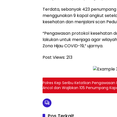
Terdata, sebanyak 423 penumpang k
menggunakan 9 kapal angkut setel
kesehatan dan menjalani scan Peduli
“Pengawasan protokol kesehatan dan 
lakukan untuk menjaga agar wilaya
Zona Hijau COVID-19,” ujarnya.
Post Views:
213
Polres Kep Seribu Ketatkan Pengawasan 
Ancol dan Wajibkan 105 Penumpang Kapal
PeduliLindungi
Pos Terkait