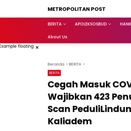
Langsung
METROPOLITAN POST
ke
konten
BERITA
APOLEKSOSBUD
HAN
About Us
×
Beranda
BERITA
BERITA
Cegah Masuk COVID
Wajibkan 423 Pen
Scan PeduliLindun
Kaliadem