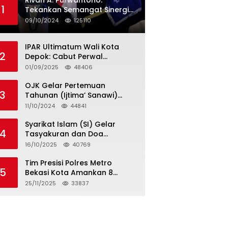
Rivan A. Purwantono:
1
Tekankan Semangat Sinergi
dan Kolaborasi dalam
09/10/2024
125110
Rakernas Serikat Pekerja Jasa
Raharja
IPAR Ultimatum Wali Kota
2
Depok: Cabut Perwal
Tunjangan DPRD Rp40 Juta
01/09/2025
48406
dalam 5 Hari atau Hadapi
Aksi Rakyat
OJK Gelar Pertemuan
3
Tahunan (Ijtima’ Sanawi)
Dewan Pengawas Syariah
11/10/2024
44841
2024
Syarikat Islam (SI) Gelar
4
Tasyakuran dan Doa
Bersama Organisasi
16/10/2025
40769
Serumpun Syarikat Islam Doa
Tim Presisi Polres Metro
5
Bekasi Kota Amankan 8
Remaja Diduga Hendak
25/11/2025
33837
Tawuran