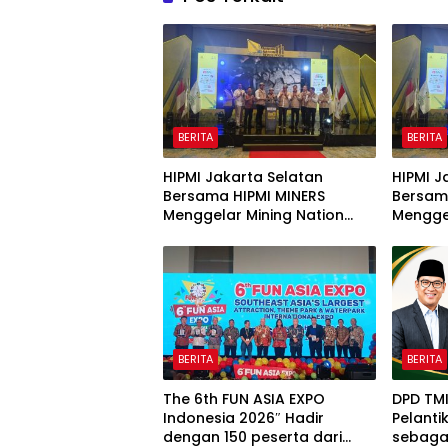
BERITA
BERITA
HIPMI Jakarta Selatan
HIPMI J
Bersama HIPMI MINERS
Bersam
Menggelar Mining Nation
Menggel
Revolution 2026 Di Pondok
Revolut
Indah Golf Jakarta
Indah G
BERITA
BERITA
The 6th FUN ASIA EXPO
DPD TM
Indonesia 2026″ Hadir
Pelanti
dengan 150 peserta dari
sebagai