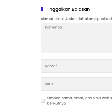
mancanegara Perkuat
Optimis
Industri Taman Rekreasi dan
Ketaha
Tinggalkan Balasan
Ekosistem Pariwisata di
Nasion
Tanah Air
Alamat email Anda tidak akan dipublikasi
Simpan nama, email, dan situs web 
berikutnya.